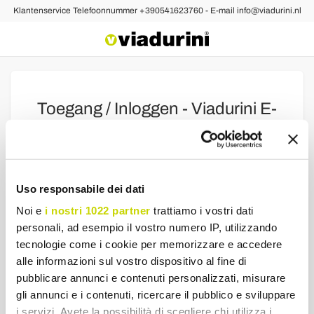
Klantenservice Telefoonnummer +390541623760 - E-mail info@viadurini.nl
Toegang / Inloggen - Viadurini E-
Commerce
Facebook
Google
Uso responsabile dei dati
of
Noi e
i nostri 1022 partner
trattiamo i vostri dati
Email
personali, ad esempio il vostro numero IP, utilizzando
tecnologie come i cookie per memorizzare e accedere
alle informazioni sul vostro dispositivo al fine di
Password
pubblicare annunci e contenuti personalizzati, misurare
gli annunci e i contenuti, ricercare il pubblico e sviluppare
Als u uw wachtwoord bent vergeten klik hier om het op te
i servizi. Avete la possibilità di scegliere chi utilizza i
halen