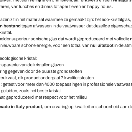
ranken, met een
verfijnd
en onmiskenbaar
ontwerp
en een
vintage st
eren, van lunches en diners tot aperitieven en happy hours.
zen zit in het materiaal waarmee ze gemaakt zijn: het eco-kristalglas, 
en bestand
tegen afwassen in de vaatwasser, dat dezelfde eigenscha
ristal.
helder superieur sonische glas dat wordt geproduceerd met volledig
r
rnieuwbare schone energie, voor een totaal van
nul uitstoot
in de atm
ecologische kristal:
nsparante van de kristallen glazen
ering gegeven door de puurste grondstoffen
eukvast, elk product ondergaat 7 kwaliteitstesten
: getest voor meer dan 4000 toepassingen in professionele vaatwas
geluiden, zoals het beste kristal
ar, geproduceerd met respect voor het milieu
made in Italy product,
om ervaring op kwaliteit en schoonheid aan de