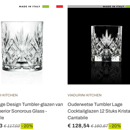
I KITCHEN
VIADURINI KITCHEN
age Design Tumbler-glazen van
Ouderwetse Tumbler Lage
erior Sonorous Glass -
Cocktailglazen 12 Stuks Kristal
le
Cantabile
3
€ 128,54
€ 117,03
- 20%
€ 160,67
- 20%