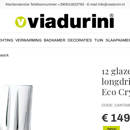
Klantenservice Telefoonnummer +390541623760 - E-mail info@viadurini.nl
CHTING
VERWARMING
BADKAMER
DECORATIES
TUIN
SLAAPKAME
alwerk
12 glaz
longdri
Eco Cr
CODE:
CANTAB
€ 149
-20%