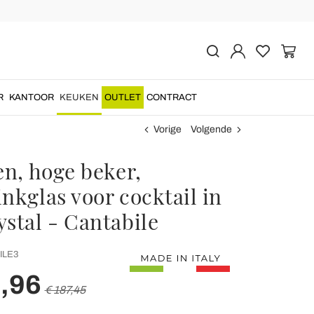
R
KANTOOR
KEUKEN
OUTLET
CONTRACT
Vorige
Volgende
en, hoge beker,
nkglas voor cocktail in
ystal - Cantabile
ILE3
,96
€ 187,45