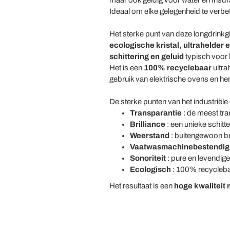
maar ook geldig voor water en frisd
Ideaal om elke gelegenheid te verbet
Het sterke punt van deze longdrinkgla
ecologische kristal, ultrahelder 
schittering en geluid
typisch voor k
Het is een
100% recyclebaar
ultra
gebruik van elektrische ovens en he
De sterke punten van het industriële 
Transparantie
: de meest tra
Brilliance
: een unieke schitt
Weerstand
: buitengewoon br
Vaatwasmachinebestendig
Sonoriteit
: pure en levendige 
Ecologisch
: 100% recycleba
Het resultaat is een
hoge
kwaliteit 