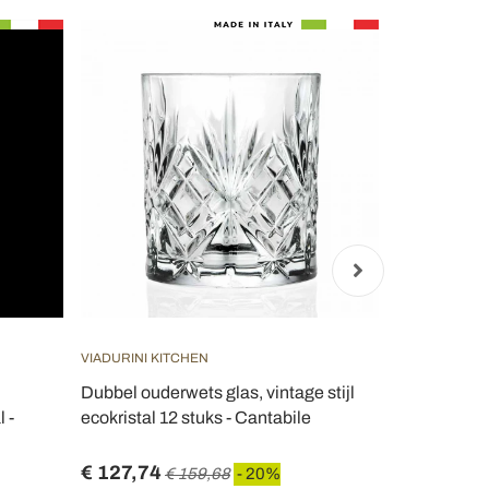
VIADURINI KITCHEN
VIADURINI KI
Dubbel ouderwets glas, vintage stijl
Bekerfluit E
 -
ecokristal 12 stuks - Cantabile
Champagne 
€ 127,74
€ 180,11
€ 159,68
- 20%