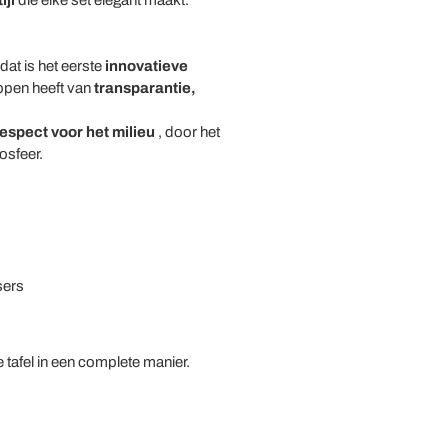
ijl
die elke set elegant maakt.
dat is het eerste
innovatieve
ppen heeft van
transparantie,
espect voor het milieu
, door het
osfeer.
sers
 tafel in een complete manier.