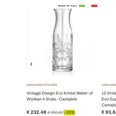
VIADURINI KITCHEN
VIADURIN
talglas voor
Vintage Design Eco Kristal Water- of
12 Vint
ntabile
Wijnkan 4 Stuks - Cantabile
Eco Sup
Cantabi
€ 232,48
€ 93,6
€ 290,60
- 20%