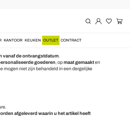
R
KANTOOR
KEUKEN
OUTLET
CONTRACT
n vanaf de ontvangstdatum
.
personaliseerde goederen
, op
maat gemaakt
en
ze mogen niet zijn behandeld in een dergelijke
ure.
den afgeleverd waarin u het artikel heeft