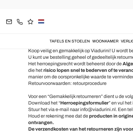
Home
Customer Area
Maakte Gemakkelijk en Teru
Bruikbare Informatie - Rest
Herroepingsrecht
TAFELS EN STOELEN
WOONKAMER
VERLI
Koop veilig en gemakkelijk op Viadurini! U wordt 
U kunt uw bestelling geheel of gedeeltelijk retou
Het herroepingsrecht wordt beheerst door de
Alg
die het
risico lopen snel te bederven of te vera
manier om de oorspronkelijke waarde te verminde
Retourvoorwaarden: retourprocedure
Voor een “Gemakkelijk retourneren” dient u de vol
Download het “
Herroepingsformulier
” en vul he
Stuur het via e-mail naar info@viadurini.nl. Een t
Houd er rekening mee dat de
producten in origine
ontvangen.
De verzendkosten van het retourneren zijn voo