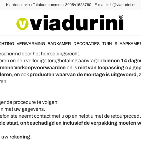
Klantenservice Telefoonnummer +390541623760 - E-mail info@viadurini.nl
gbetalingen
itutie & Retourbeleid
CHTING
VERWARMING
BADKAMER
DECORATIES
TUIN
SLAAPKAME
beschermd door het herroepingsrecht.
rneren en een volledige terugbetaling aanvragen
binnen 14 dage
emene Verkoopvoorwaarden
en is
niet van toepassing op ge
nderen
, en ook
producten waarvan de montage is uitgevoerd
, 
ren.
gende procedure te volgen:
t in met uw gegevens.
elefoniste neemt contact met u op en helpt u met de retourproced
le staat
,
onbeschadigd en inclusief de verpakking moeten wor
r uw rekening.