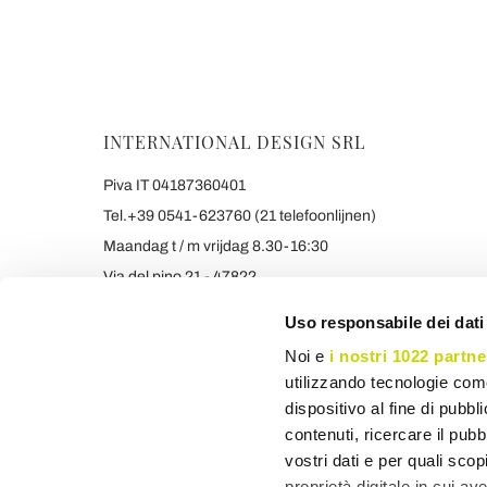
INTERNATIONAL DESIGN SRL
Piva IT 04187360401
Tel.+39 0541-623760 (21 telefoonlijnen)
Maandag t / m vrijdag 8.30-16:30
Via del pino 21 - 47822
Santarcangelo di Romagna (RIMINI) Italy
Uso responsabile dei dati
info@viadurini.nl
Noi e
i nostri 1022 partne
+390541623760 WHATSAPP
utilizzando tecnologie com
De getoonde prijzen zijn inclusief BTW
dispositivo al fine di pubb
contenuti, ricercare il pubbl
vostri dati e per quali sco
proprietà digitale in cui av