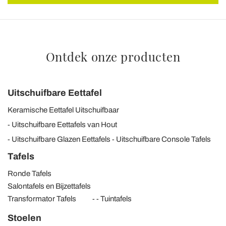
nostri partner che si occupano di analisi dei dati web,
pubblicità e social media, i quali potrebbero combinarle
con altre informazioni che ha fornito loro o che hanno
raccolto dal suo utilizzo dei loro servizi.
Ontdek onze producten
Uitschuifbare Eettafel
Keramische Eettafel Uitschuifbaar
Uitschuifbare Eettafels van Hout
Uitschuifbare Glazen Eettafels
Uitschuifbare Console Tafels
Tafels
Ronde Tafels
Salontafels en Bijzettafels
Transformator Tafels
Tuintafels
Stoelen