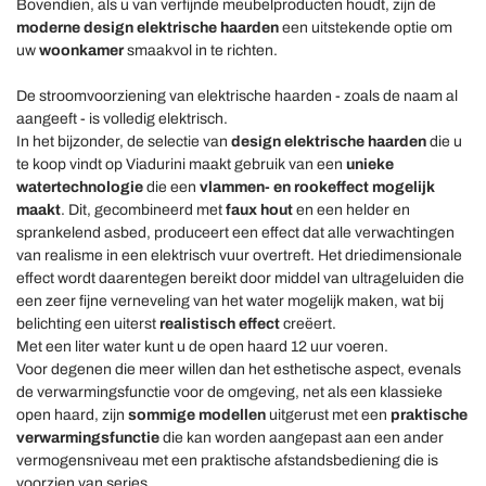
Bovendien, als u van verfijnde meubelproducten houdt, zijn de
moderne design elektrische haarden
een uitstekende optie om
uw
woonkamer
smaakvol in te richten.
De stroomvoorziening van elektrische haarden - zoals de naam al
aangeeft - is volledig elektrisch.
In het bijzonder, de selectie van
design elektrische haarden
die u
te koop vindt op Viadurini maakt gebruik van een
unieke
watertechnologie
die een
vlammen- en rookeffect mogelijk
maakt
. Dit, gecombineerd met
faux hout
en een helder en
sprankelend asbed, produceert een effect dat alle verwachtingen
van realisme in een elektrisch vuur overtreft. Het driedimensionale
effect wordt daarentegen bereikt door middel van ultrageluiden die
een zeer fijne verneveling van het water mogelijk maken, wat bij
belichting een uiterst
realistisch effect
creëert.
Met een liter water kunt u de open haard 12 uur voeren.
Voor degenen die meer willen dan het esthetische aspect, evenals
de verwarmingsfunctie voor de omgeving, net als een klassieke
open haard, zijn
sommige modellen
uitgerust met een
praktische
verwarmingsfunctie
die kan worden aangepast aan een ander
vermogensniveau met een praktische afstandsbediening die is
voorzien van series.