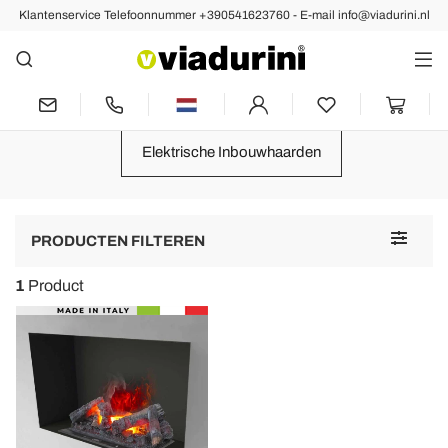
Klantenservice Telefoonnummer +390541623760 - E-mail info@viadurini.nl
VERWARMING
Moderne Elektrische Haarden van
Design en Inrichting Made in Italy
Elektrische Inbouwhaarden
Toggle
PRODUCTEN FILTEREN
navigat
1
Product