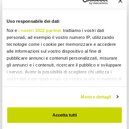
Email Newsletter
Uso responsabile dei dati
Noi e
i nostri 1022 partner
trattiamo i vostri dati
Nieuwsbrief
personali, ad esempio il vostro numero IP, utilizzando
tecnologie come i cookie per memorizzare e accedere
alle informazioni sul vostro dispositivo al fine di
pubblicare annunci e contenuti personalizzati, misurare
gli annunci e i contenuti, ricercare il pubblico e sviluppare
Ik heb gelezen en akkoord gaat met de Voorwaarden van
gebruik van de persoonlijke gegevens (
Link
)
i servizi. Avete la possibilità di scegliere chi utilizza i
vostri dati e per quali scopi. Le vostre scelte in materia di
Inschrijven
privacy sono applicabili solo su questa proprietà digitale
in cui avete effettuato le vostre scelte. È possibile
Mostra dettagli
modificare o revocare il proprio consenso in qualsiasi
momento dalla Dichiarazione sui cookie o facendo clic
sull'icona di attivazione della privacy.
Accetta tutti
Ontdek onze producten
Con il tuo consenso, vorremmo anche: