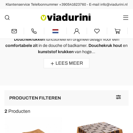
Klantenservice Telefoonnummer +390541623760 - E-mail info@viadurini.nl
BADKAMER
Douchekruk - Het Perfecte
Ontwerp voor de Badkamer
Douchekrukken
functioneel en origineel design voor een
comfortabele zit
in de douche of badkamer.
Douchekruk hout
en
kunststof krukken
van hoge...
LEES MEER
Toggle
PRODUCTEN FILTEREN
navigat
2
Producten