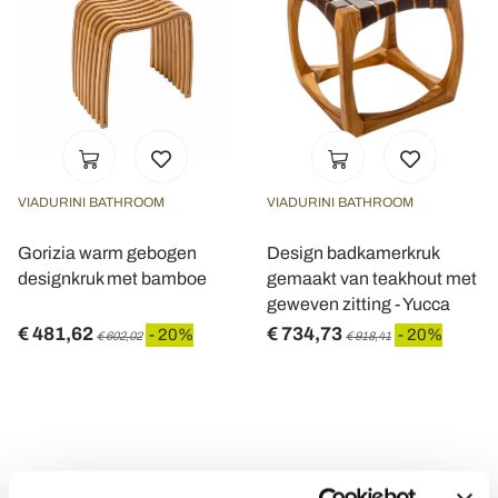
VIADURINI BATHROOM
VIADURINI BATHROOM
Gorizia warm gebogen
Design badkamerkruk
designkruk met bamboe
gemaakt van teakhout met
geweven zitting - Yucca
€ 481,62
€ 734,73
- 20%
- 20%
€ 602,02
€ 918,41