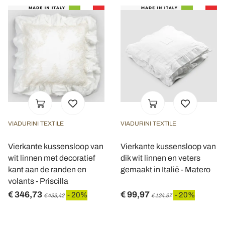
VIADURINI TEXTILE
VIADURINI TEXTILE
Vierkante kussensloop van
Vierkante kussensloop van
wit linnen met decoratief
dik wit linnen en veters
kant aan de randen en
gemaakt in Italië - Matero
volants - Priscilla
€ 346,73
€ 99,97
- 20%
- 20%
€ 433,42
€ 124,97