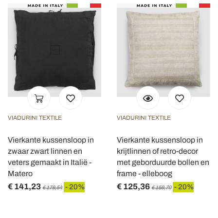
VIADURINI TEXTILE
VIADURINI TEXTILE
Vierkante kussensloop in
Vierkante kussensloop in
zwaar zwart linnen en
krijtlinnen of retro-decor
veters gemaakt in Italië -
met geborduurde bollen en
Matero
frame - elleboog
€ 141,23
€ 125,36
- 20%
- 20%
€ 176,54
€ 156,70