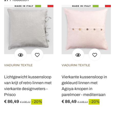
VIADURINI TEXTILE
VIADURINI TEXTILE
Lichtgewicht kussensloop
Vierkante kussensloop in
van krijt of retro linnen met
gekleurd linnen met
vierkante designveters -
Agoya-knopen in
Prisco
parelmoer - mediterraan
€ 86,49
€ 86,49
- 20%
- 20%
€ 108,11
€ 108,11