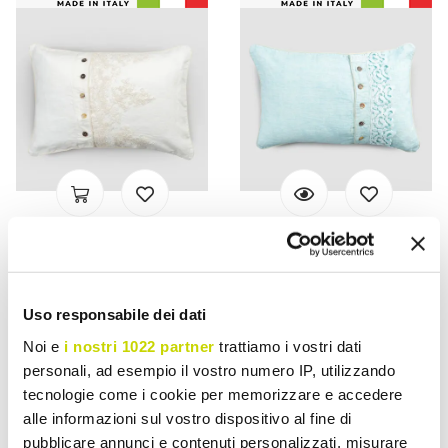
VIADURINI TEXTILE
VIADURINI TEXTILE
Rechthoekige
Kussensloop van gekleurd
kussensloop met elegant
linnen, Poema-kant en
Uso responsabile dei dati
kant in wit linnen dessin
Italiaanse luxe biezen -
Noi e
i nostri 1022 partner
trattiamo i vostri dati
voor bed - Gioiano
Stego
personali, ad esempio il vostro numero IP, utilizzando
€ 128,54
€ 114,26
- 20%
- 20%
€ 160,67
€ 142,82
tecnologie come i cookie per memorizzare e accedere
alle informazioni sul vostro dispositivo al fine di
pubblicare annunci e contenuti personalizzati, misurare