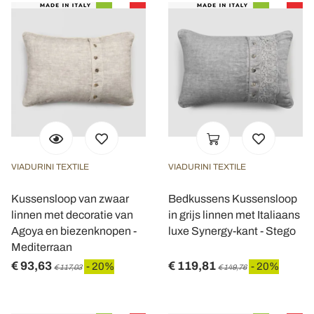
VIADURINI TEXTILE
VIADURINI TEXTILE
Kussensloop van zwaar
Bedkussens Kussensloop
linnen met decoratie van
in grijs linnen met Italiaans
Agoya en biezenknopen -
luxe Synergy-kant - Stego
Mediterraan
€ 93,63
€ 119,81
- 20%
- 20%
€ 117,03
€ 149,76