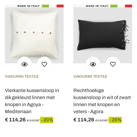
VIADURINI TEXTILE
VIADURINI TEXTILE
Vierkante kussensloop in
Rechthoekige
dik gekleurd linnen met
kussensloop in wit of zwart
knopen in Agoya -
linnen met knopen en
Mediterraan
veters - Agora
€ 114,26
€ 114,26
- 20%
- 20%
€ 142,82
€ 142,82