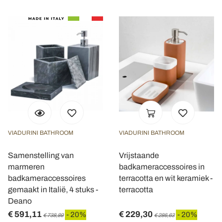
VIADURINI BATHROOM
VIADURINI BATHROOM
Samenstelling van
Vrijstaande
marmeren
badkameraccessoires in
badkameraccessoires
terracotta en wit keramiek -
gemaakt in Italië, 4 stuks -
terracotta
Deano
€ 591,11
€ 229,30
- 20%
- 20%
€ 738,89
€ 286,63