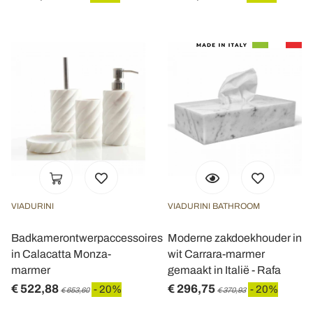
VIADURINI
VIADURINI BATHROOM
Badkamerontwerpaccessoires
Moderne zakdoekhouder in
in Calacatta Monza-
wit Carrara-marmer
marmer
gemaakt in Italië - Rafa
€ 522,88
€ 296,75
- 20%
- 20%
€ 653,60
€ 370,93