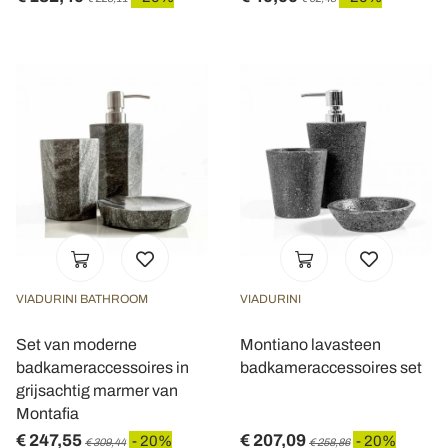
VIADURINI BATHROOM
VIADURINI
Set van moderne
Montiano lavasteen
badkameraccessoires in
badkameraccessoires set
grijsachtig marmer van
Montafia
€ 247,55
€ 207,09
- 20%
- 20%
€ 309,44
€ 258,86