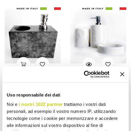
VIADURINI BATHROOM
VIADURINI BATHROOM
Dispenser voor vloeibare
Samenstelling van 3
Uso responsabile dei dati
zeep met marmerglas
badkameraccessoires in
Made in Italy - Clik
gepolijst marmer, gemaakt
Noi e
i nostri 1022 partner
trattiamo i vostri dati
in Italië - Trevio
personali, ad esempio il vostro numero IP, utilizzando
€ 531,61
€ 303,10
- 20%
- 20%
tecnologie come i cookie per memorizzare e accedere
€ 664,51
€ 378,87
alle informazioni sul vostro dispositivo al fine di