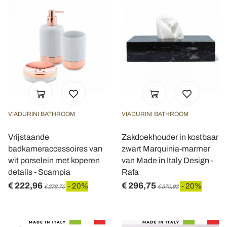
VIADURINI BATHROOM
VIADURINI BATHROOM
Vrijstaande
Zakdoekhouder in kostbaar
badkameraccessoires van
zwart Marquinia-marmer
wit porselein met koperen
van Made in Italy Design -
details - Scampia
Rafa
€ 222,96
€ 296,75
- 20%
- 20%
€ 278,70
€ 370,93