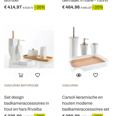
Bombei
Gemaakt in Italië - Tuono
€ 414,97
€ 464,96
- 20%
- 20%
€ 518,71
€ 581,20
VIADURINI BATHROOM
VIADURINI
Set design
Carsoli keramische en
badkameraccessoires in
houten moderne
hout en hars Rivalba
badkameraccessoires set