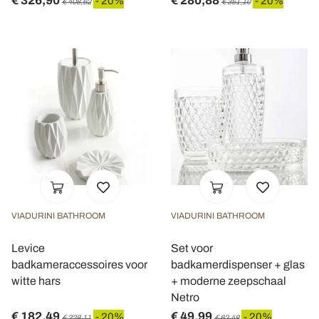
€ 326,90
€ 280,88
- 20%
- 20%
€ 408,62
€ 351,10
VIADURINI BATHROOM
VIADURINI BATHROOM
Levice
Set voor
badkameraccessoires voor
badkamerdispenser + glas
witte hars
+ moderne zeepschaal
Netro
€ 182,49
€ 49,99
- 20%
- 20%
€ 228,11
€ 62,48