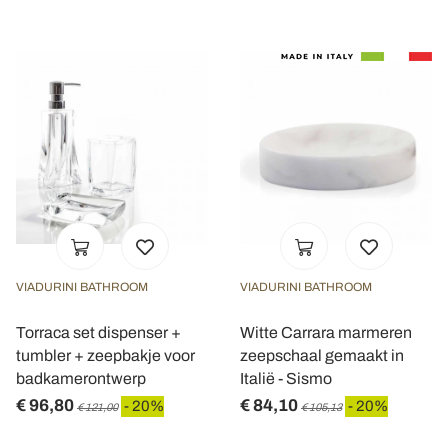
VIADURINI BATHROOM
VIADURINI BATHROOM
Torraca set dispenser +
Witte Carrara marmeren
tumbler + zeepbakje voor
zeepschaal gemaakt in
badkamerontwerp
Italië - Sismo
€ 96,80
€ 84,10
- 20%
- 20%
€ 121,00
€ 105,13