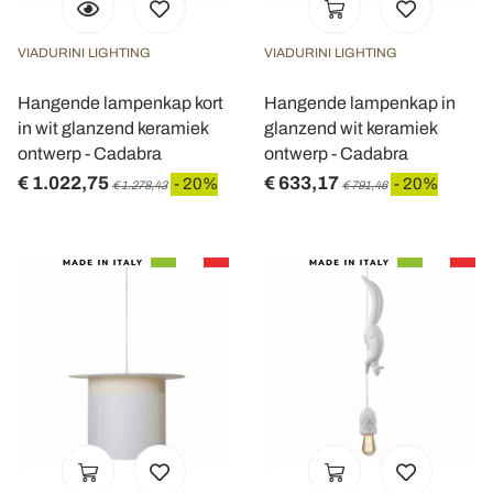
nostri partner che si occupano di analisi dei dati web,
pubblicità e social media, i quali potrebbero combinarle
VIADURINI LIGHTING
VIADURINI LIGHTING
con altre informazioni che ha fornito loro o che hanno
raccolto dal suo utilizzo dei loro servizi.
Hangende lampenkap kort
Hangende lampenkap in
in wit glanzend keramiek
glanzend wit keramiek
ontwerp - Cadabra
ontwerp - Cadabra
€ 1.022,75
€ 633,17
- 20%
- 20%
€ 1.278,43
€ 791,46