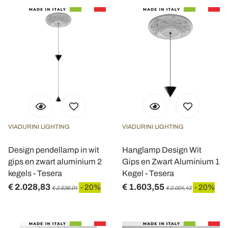
VIADURINI LIGHTING
VIADURINI LIGHTING
Design pendellamp in wit
Hanglamp Design Wit
gips en zwart aluminium 2
Gips en Zwart Aluminium 1
kegels - Tesera
Kegel - Tesera
€ 2.028,83
€ 1.603,55
- 20%
- 20%
€ 2.536,04
€ 2.004,43