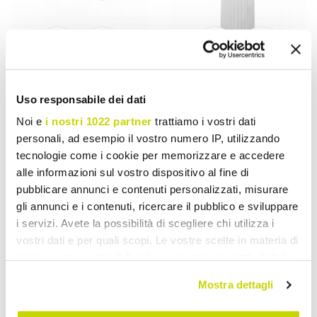
VIADURINI LIGHTING
VIADURINI LIGHTING
Uso responsabile dei dati
Hangende kroonluchter
Hanglamp in glanzend wit
met 16 of 32 lampen in wit
keramiek ontwerp in 4
Noi e
i nostri 1022 partner
trattiamo i vostri dati
of zwart aluminium - Alviso
vormen - Oasis
personali, ad esempio il vostro numero IP, utilizzando
€ 2.245,44
€ 658,56
tecnologie come i cookie per memorizzare e accedere
- 20%
- 20%
€ 2.806,80
€ 823,20
alle informazioni sul vostro dispositivo al fine di
pubblicare annunci e contenuti personalizzati, misurare
gli annunci e i contenuti, ricercare il pubblico e sviluppare
i servizi. Avete la possibilità di scegliere chi utilizza i
vostri dati e per quali scopi. Le vostre scelte in materia di
privacy sono applicabili solo su questa proprietà digitale
in cui avete effettuato le vostre scelte. È possibile
Mostra dettagli
modificare o revocare il proprio consenso in qualsiasi
momento dalla Dichiarazione sui cookie o facendo clic