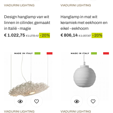
VIADURINI LIGHTING
VIADURINI LIGHTING
Design hanglamp van wit
Hanglamp in mat wit
linnen in cilinder, gemaakt
keramiek met eekhoorn en
in Italië - magie
eikel - eekhoorn
€ 1.022,75
€ 806,14
- 20%
- 20%
€ 1.278,43
€ 1.007,67
VIADURINI LIGHTING
VIADURINI LIGHTING