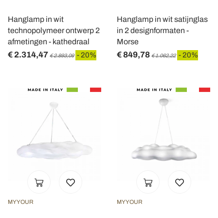
Hanglamp in wit
Hanglamp in wit satijnglas
technopolymeer ontwerp 2
in 2 designformaten -
afmetingen - kathedraal
Morse
€ 2.314,47
€ 849,78
- 20%
- 20%
€ 2.893,09
€ 1.062,22
MYYOUR
MYYOUR