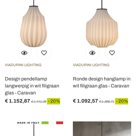
VIADURINI LIGHTING
VIADURINI LIGHTING
Design pendellamp
Ronde design hanglamp in
langwerpig in wit filigraan
wit filigraan glas - Caravan
glas - Caravan
€ 1.152,87
€ 1.092,57
- 20%
- 20%
€ 1.441,09
€ 1.365,71