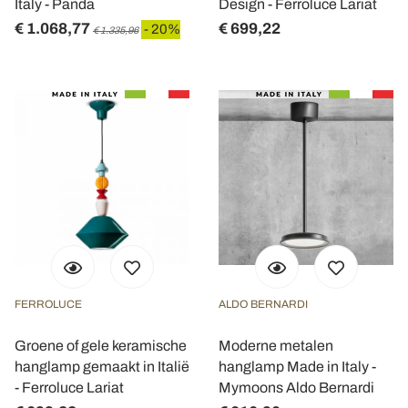
Italy - Panda
Design - Ferroluce Lariat
€ 1.068,77
€ 699,22
- 20%
€ 1.335,96
FERROLUCE
ALDO BERNARDI
Groene of gele keramische
Moderne metalen
hanglamp gemaakt in Italië
hanglamp Made in Italy -
- Ferroluce Lariat
Mymoons Aldo Bernardi