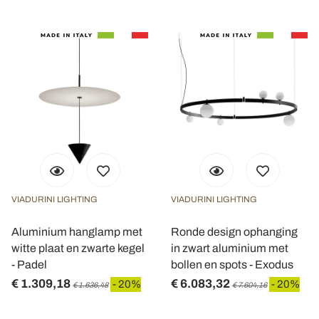
VIADURINI LIGHTING
VIADURINI LIGHTING
Aluminium hanglamp met
Ronde design ophanging
witte plaat en zwarte kegel
in zwart aluminium met
- Padel
bollen en spots - Exodus
€ 1.309,18
€ 6.083,32
- 20%
- 20%
€ 1.636,48
€ 7.604,16