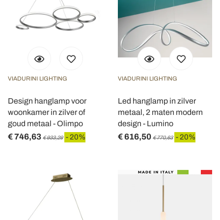
VIADURINI LIGHTING
VIADURINI LIGHTING
Design hanglamp voor
Led hanglamp in zilver
woonkamer in zilver of
metaal, 2 maten modern
goud metaal - Olimpo
design - Lumino
€ 746,63
€ 616,50
- 20%
- 20%
€ 933,29
€ 770,63