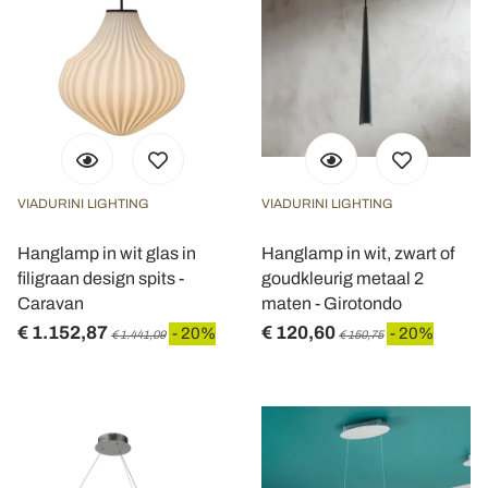
VIADURINI LIGHTING
VIADURINI LIGHTING
Hanglamp in wit glas in
Hanglamp in wit, zwart of
filigraan design spits -
goudkleurig metaal 2
Caravan
maten - Girotondo
€ 1.152,87
€ 120,60
- 20%
- 20%
€ 1.441,09
€ 150,75