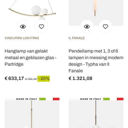
VIADURINI LIGHTING
IL FANALE
Hanglamp van gelakt
Pendellamp met 1, 3 of 6
metaal en geblazen glas -
lampen in messing modern
Partridge
design - Typha van Il
Fanale
€ 633,17
€ 1.321,08
- 20%
€ 791,46