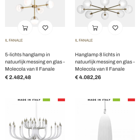
IL FANALE
IL FANALE
5-lichts hanglamp in
Hanglamp 8 lichts in
natuurlijk messing en glas -
natuurlijk messing en glas -
Molecola van Il Fanale
Molecola van Il Fanale
€ 2.482,48
€ 4.082,26