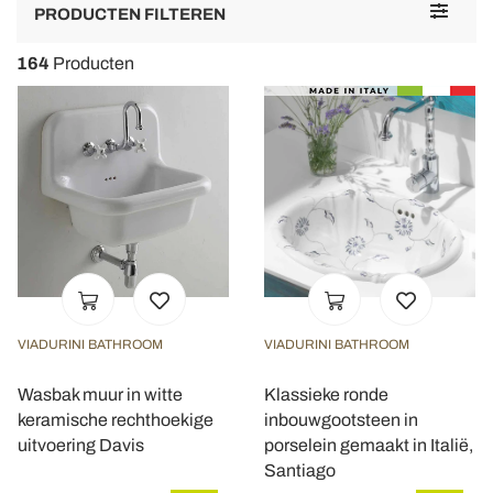
Toggle
PRODUCTEN FILTEREN
navigat
164
Producten
VIADURINI BATHROOM
VIADURINI BATHROOM
Wasbak muur in witte
Klassieke ronde
keramische rechthoekige
inbouwgootsteen in
uitvoering Davis
porselein gemaakt in Italië,
Santiago