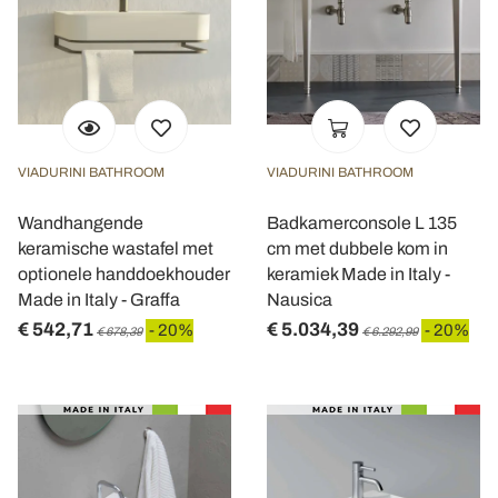
VIADURINI BATHROOM
VIADURINI BATHROOM
Wandhangende
Badkamerconsole L 135
keramische wastafel met
cm met dubbele kom in
optionele handdoekhouder
keramiek Made in Italy -
Made in Italy - Graffa
Nausica
€ 542,71
€ 5.034,39
- 20%
- 20%
€ 678,39
€ 6.292,99