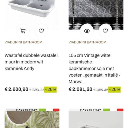
VIADURINI BATHROOM
VIADURINI BATHROOM
Wastafel dubbele wastafel
105 cm Vintage witte
muur in modern wit
keramische
keramiek Andy
badkamerconsole met
voeten, gemaakt in Italië -
Marwa
€ 2.600,90
€ 2.081,20
- 20%
- 20%
€ 3.251,13
€ 2.601,50