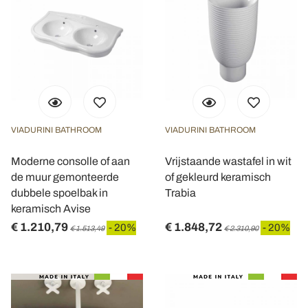
VIADURINI BATHROOM
VIADURINI BATHROOM
Moderne consolle of aan
Vrijstaande wastafel in wit
de muur gemonteerde
of gekleurd keramisch
dubbele spoelbak in
Trabia
keramisch Avise
€ 1.210,79
€ 1.848,72
- 20%
- 20%
€ 1.513,49
€ 2.310,90