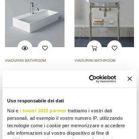
VIADURINI BATHROOM
VIADURINI BATHROOM
Modern rechthoekig
65 cm keramische
aanrecht of hangende
badkamerconsole met
wastafel 60x30 cm in
metalen voeten Gemaakt
keramiek - Act
in Nausica, Italië
Uso responsabile dei dati
€ 735,52
€ 2.262,90
- 20%
- 20%
€ 919,40
€ 2.828,62
Noi e
i nostri 1022 partner
trattiamo i vostri dati
personali, ad esempio il vostro numero IP, utilizzando
tecnologie come i cookie per memorizzare e accedere
alle informazioni sul vostro dispositivo al fine di