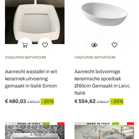
VIADURINI BATHROOM
VIADURINI BATHROOM
Aanrecht wastafel in wit
Aanrecht bolvormige
keramiek uitvoering
keramische spoelbak
gemaakt in Italië Simon
Ø60cm Gemaakt in Leivi,
Italië
€ 480,03
€ 554,62
- 20%
- 20%
€ 600,04
€ 693,27