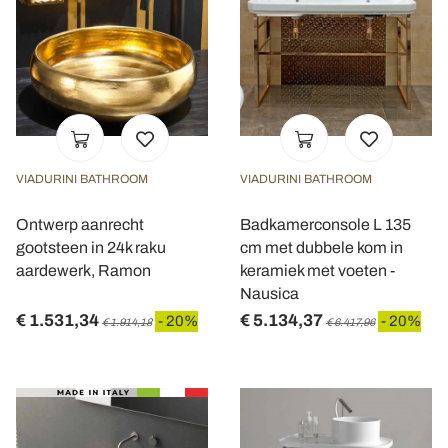
VIADURINI BATHROOM
VIADURINI BATHROOM
Ontwerp aanrecht
Badkamerconsole L 135
gootsteen in 24k raku
cm met dubbele kom in
aardewerk, Ramon
keramiek met voeten -
Nausica
€ 1.531,34
€ 5.134,37
- 20%
- 20%
€ 1.914,18
€ 6.417,96