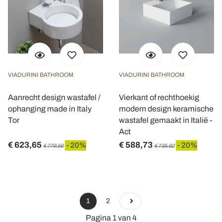
VIADURINI BATHROOM
VIADURINI BATHROOM
Aanrecht design wastafel /
Vierkant of rechthoekig
ophanging made in Italy
modern design keramische
Tor
wastafel gemaakt in Italië -
Act
€ 623,65
€ 588,73
- 20%
- 20%
€ 779,56
€ 735,92
1
2
Pagina 1 van 4