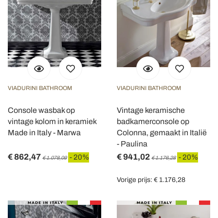
VIADURINI BATHROOM
VIADURINI BATHROOM
Console wasbak op
Vintage keramische
vintage kolom in keramiek
badkamerconsole op
Made in Italy - Marwa
Colonna, gemaakt in Italië
- Paulina
€ 862,47
€ 941,02
- 20%
- 20%
€ 1.078,09
€ 1.176,28
Vorige prijs: € 1.176,28