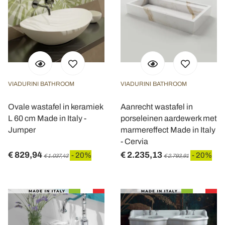
VIADURINI BATHROOM
VIADURINI BATHROOM
Ovale wastafel in keramiek
Aanrecht wastafel in
L 60 cm Made in Italy -
porseleinen aardewerk met
Jumper
marmereffect Made in Italy
- Cervia
€ 829,94
€ 2.235,13
- 20%
- 20%
€ 1.037,43
€ 2.793,91