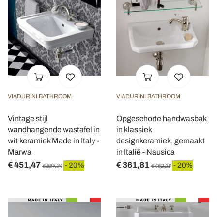
VIADURINI BATHROOM
VIADURINI BATHROOM
Vintage stijl
Opgeschorte handwasbak
wandhangende wastafel in
in klassiek
wit keramiek Made in Italy -
designkeramiek, gemaakt
Marwa
in Italië - Nausica
€ 451,47
€ 361,81
- 20%
- 20%
€ 564,34
€ 452,26