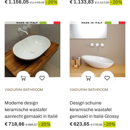
€ 1.156,05
€ 1.133,83
- 20%
- 20%
€ 1.445,06
€ 1.417,29
VIADURINI BATHROOM
VIADURINI BATHROOM
Moderne design
Design schuine
keramische wastafel
keramische wastafel
aanrecht gemaakt in Italië
gemaakt in Italië Glossy
€ 718,86
€ 623,65
- 20%
- 20%
€ 898,57
€ 779,56