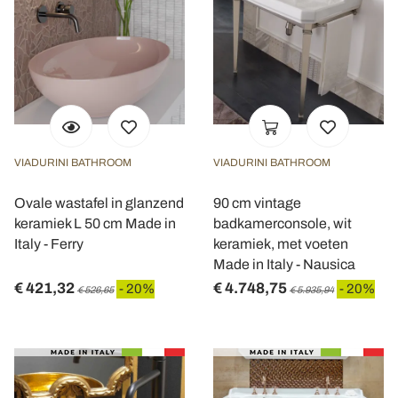
VIADURINI BATHROOM
VIADURINI BATHROOM
Ovale wastafel in glanzend
90 cm vintage
keramiek L 50 cm Made in
badkamerconsole, wit
Italy - Ferry
keramiek, met voeten
Made in Italy - Nausica
€ 421,32
€ 4.748,75
- 20%
- 20%
€ 526,65
€ 5.935,94