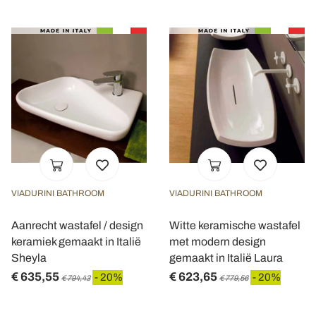
VIADURINI BATHROOM
VIADURINI BATHROOM
Aanrecht wastafel / design
Witte keramische wastafel
keramiek gemaakt in Italië
met modern design
Sheyla
gemaakt in Italië Laura
€ 635,55
€ 623,65
- 20%
- 20%
€ 794,43
€ 779,56