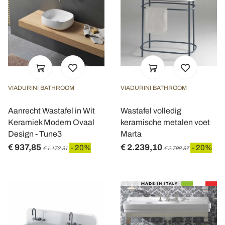
VIADURINI BATHROOM
VIADURINI BATHROOM
Aanrecht Wastafel in Wit
Wastafel volledig
Keramiek Modern Ovaal
keramische metalen voet
Design - Tune3
Marta
€ 937,85
€ 2.239,10
- 20%
- 20%
€ 1.172,31
€ 2.798,87