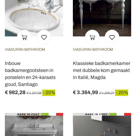
VIADURINI BATHROOM
VIADURINI BATHROOM
Inbouw
Klassieke badkamerkamer
badkamergootsteen in
met dubbele kom gemaakt
porselein en 24-karaats
in Italië, Magda
goud, Santiago
€ 982,28
€ 3.364,99
- 20%
- 20%
€ 1.227,85
€ 4.206,24