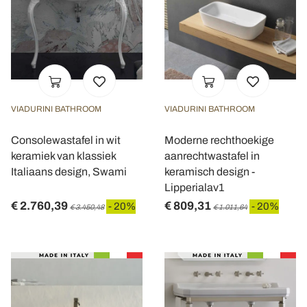
VIADURINI BATHROOM
VIADURINI BATHROOM
Consolewastafel in wit
Moderne rechthoekige
keramiek van klassiek
aanrechtwastafel in
Italiaans design, Swami
keramisch design -
Lipperialav1
€ 2.760,39
€ 809,31
- 20%
- 20%
€ 3.450,48
€ 1.011,64