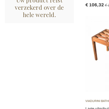
€ 106,32
€ 
verzekerd over de
hele wereld.
VIADURINI BAT
Lage uitschui