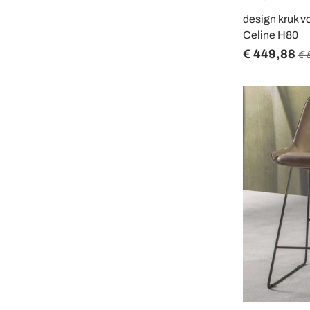
design kruk v
Celine H80
€ 449,88
€ 