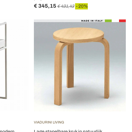
€ 345,15
€ 431,43
- 20%
VIADURINI LIVING
, modern
Lage stapelbare kruk in natuurlijk