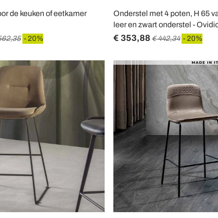
oor de keuken of eetkamer
Onderstel met 4 poten, H 65 v
leer en zwart onderstel - Ovidi
€ 353,88
562,35
- 20%
€ 442,34
- 20%