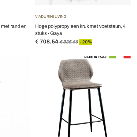
VIADURINI LIVING
 met rand en
Hoge polypropyleen kruk met voetsteun, 4
stuks - Gaya
€ 708,54
€ 885,68
- 20%