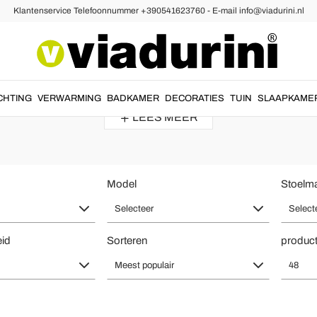
Klantenservice Telefoonnummer +390541623760 - E-mail info@viadurini.nl
n
 - Comfort aan tafel is van Made i
 en verfijnd design.
Hoge keukenkrukken
om
comfort en design
samen
CHTING
VERWARMING
BADKAMER
DECORATIES
TUIN
SLAAPKAME
LEES MEER
Model
Stoelma
Selecteer
Select
eid
Sorteren
product
Meest populair
48