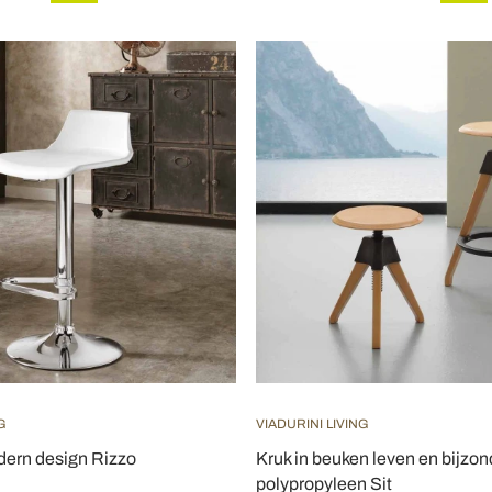
G
VIADURINI LIVING
ern design Rizzo
Kruk in beuken leven en bijzo
polypropyleen Sit