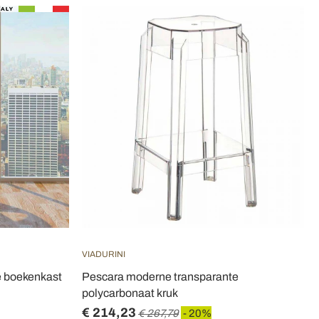
VIADURINI
e boekenkast
Pescara moderne transparante
polycarbonaat kruk
€ 214,23
€ 267,79
- 20%