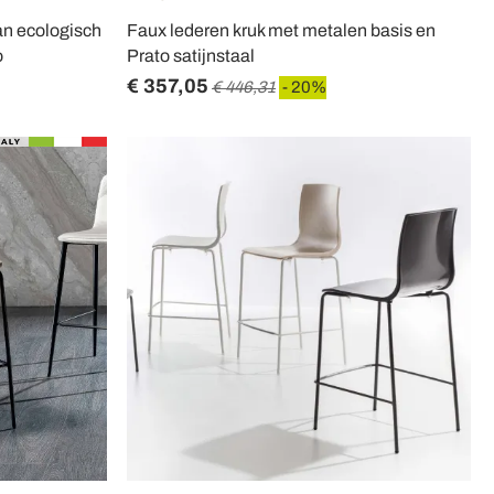
an ecologisch
Faux lederen kruk met metalen basis en
o
Prato satijnstaal
€ 357,05
€ 446,31
- 20%