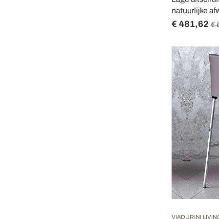
natuurlijke a
€ 481,62
€ 
VIADURINI LIVIN