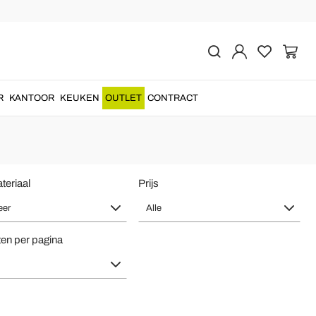
n Italy Design
 te brengen in een product van het beste
gemaakt in Italië
....
R
KANTOOR
KEUKEN
OUTLET
CONTRACT
teriaal
Prijs
eer
Alle
en per pagina