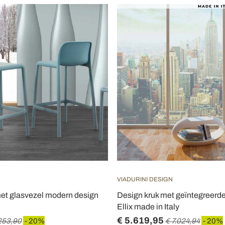
VIADURINI DESIGN
met glasvezel modern design
Design kruk met geïntegreerd
Ellix made in Italy
€ 5.619,95
253,90
- 20%
€ 7.024,94
- 20%