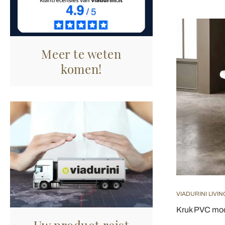
Meer te weten
komen!
VIADURINI LIVIN
Kruk PVC mod
Uw product reist