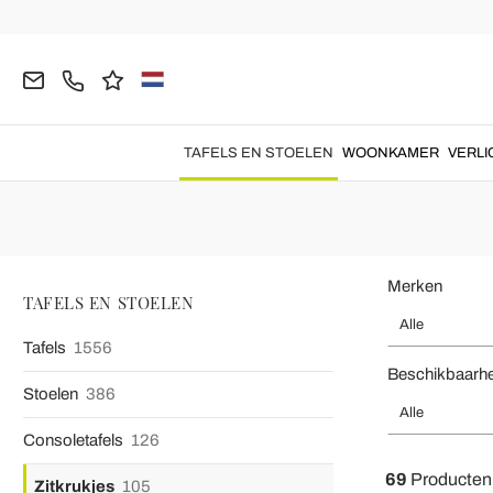
Homepage
TAFELS EN STOELEN
Zitkrukjes
Keukenkrukke
Keukenkrukken
Keukenkrukken
om uw
keuken thuis te
voorzien van een uniek
TAFELS EN STOELEN
WOONKAMER
VERLI
Merken
TAFELS EN STOELEN
Alle
Tafels
1556
Beschikbaarh
Stoelen
386
Alle
Consoletafels
126
69
Producten
Zitkrukjes
105