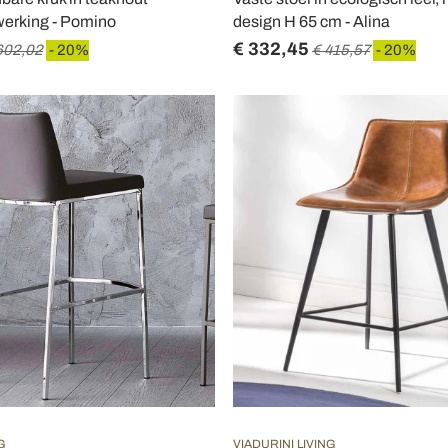
fwerking - Pomino
design H 65 cm - Alina
€ 332,45
602,02
- 20%
€ 415,57
- 20%
G
VIADURINI LIVING