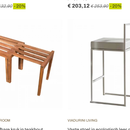
€ 203,12
132,90
- 20%
€ 253,90
- 20%
HROOM
VIADURINI LIVING
fbare kruk in teakhout
Vaste stoel in ecologisch leer