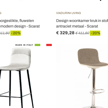
G
VIADURINI LIVING
orgestikte, fluwelen
Design woonkamer kruk in stof
 modern design - Scarat
antraciet metaal - Scarat
€ 329,28
411,60
- 20%
€ 411,60
- 20%