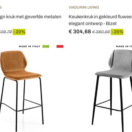
G
VIADURINI LIVING
gn kruk met geverfde metalen
Keukenkruk in gekleurd fluwe
elegant ontwerp - Bizet
€ 304,68
509,79
- 20%
€ 380,85
- 20%