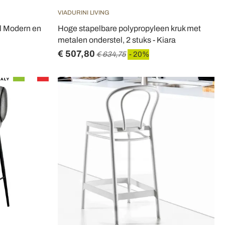
VIADURINI LIVING
el Modern en
Hoge stapelbare polypropyleen kruk met
metalen onderstel, 2 stuks - Kiara
€ 507,80
€ 634,75
- 20%