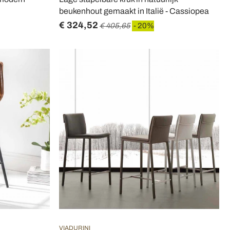
beukenhout gemaakt in Italië - Cassiopea
€ 324,52
€ 405,65
- 20%
VIADURINI