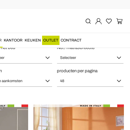
t in Italië
R
KANTOOR
KEUKEN
OUTLET
CONTRACT
n het bed
Net / matrasbreedte
eer
Selecteer
n
producten per pagina
e aankomsten
48