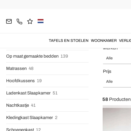
Modern Design met Dubbele Bedden
7
Homepage
SLAAPKAMER
Dubbele Bedden
Smeedijzeren
Eenpersoonsbedden
29
Smeedijzer
Franse Bedden
46
TAFELS EN STOELEN
WOONKAMER
VERLI
Murphy-bedden
15
Merken
Op maat gemaakte bedden
139
Alle
Matrassen
48
Prijs
Hoofdkussens
19
Alle
Ladenkast Slaapkamer
51
58
Producten
Nachtkastje
41
Kledingkast Slaapkamer
2
Schoenenkast
12