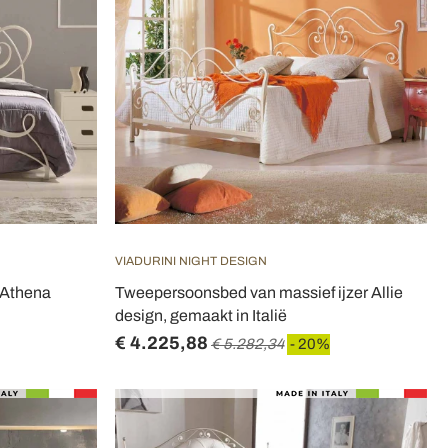
VIADURINI NIGHT DESIGN
 Athena
Tweepersoonsbed van massief ijzer Allie
design, gemaakt in Italië
€ 4.225,88
€ 5.282,34
- 20%