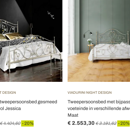
T DESIGN
VIADURINI NIGHT DESIGN
e tweepersoonsbed gesmeed
Tweepersoonsbed met bijpas
vol Jessica
voeteinde in verschillende afw
Maat
€ 2.553,30
€ 4.404,60
- 20%
€ 3.191,62
- 20%