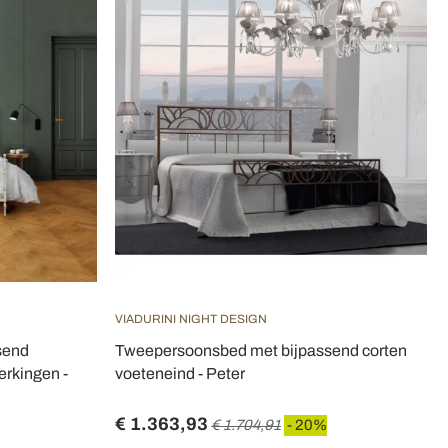
VIADURINI NIGHT DESIGN
send
Tweepersoonsbed met bijpassend corten
erkingen -
voeteneind - Peter
€ 1.363,93
€ 1.704,91
- 20%