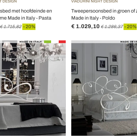
T DESIGN
VIADURINI NIGHT DESIGN
sbed met hoofdeinde en
Tweepersoonsbed in groen of z
ame Made in Italy - Pasta
Made in Italy - Poldo
€ 1.029,10
€ 1.715,82
- 20%
€ 1.286,37
- 20%