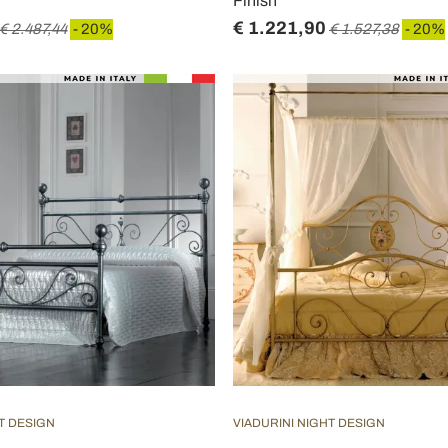
Finish
€ 1.221,90
€ 2.487,44
- 20%
€ 1.527,38
- 20%
T DESIGN
VIADURINI NIGHT DESIGN