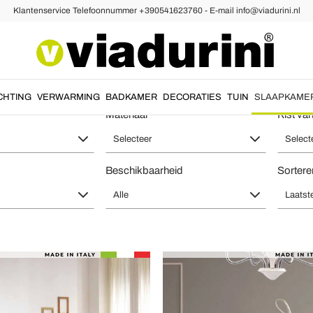
Klantenservice Telefoonnummer +390541623760 - E-mail info@viadurini.nl
 Tweepersoonsbedden
en Tweepersoonsbedden, Handgemaak
CHTING
VERWARMING
BADKAMER
DECORATIES
TUIN
SLAAPKAME
Materiaal
Kist va
Selecteer
Select
Beschikbaarheid
Sortere
Alle
Laatst