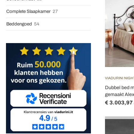
Complete Slaapkamer
27
Beddengoed
54
VIADURINI NIGH
Dubbel bed m
gemaakt Ale
€ 3.003,97