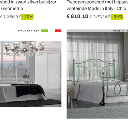
ed in zwart zilver buisijzer
Tweepersoonsbed met bijpass
 - Geometrie
voeteinde Made in Italy - Chic
€ 810,10
€ 1.286,37
- 20%
€ 1.012,63
- 20%