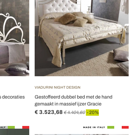
VIADURINI NIGHT DESIGN
s decoraties
Gestoffeerd dubbel bed met de hand
gemaakt in massief ijzer Gracie
€ 3.523,68
€ 4.404,60
- 20%