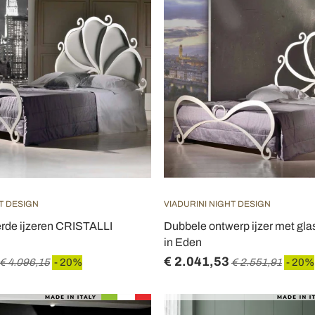
T DESIGN
VIADURINI NIGHT DESIGN
rde ijzeren CRISTALLI
Dubbele ontwerp ijzer met gla
in Eden
€ 2.041,53
€ 4.096,15
- 20%
€ 2.551,91
- 20%