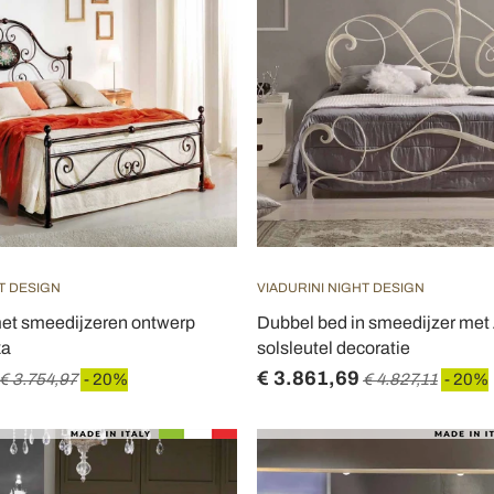
T DESIGN
VIADURINI NIGHT DESIGN
et smeedijzeren ontwerp
Dubbel bed in smeedijzer met
xa
solsleutel decoratie
€ 3.861,69
€ 3.754,97
- 20%
€ 4.827,11
- 20%