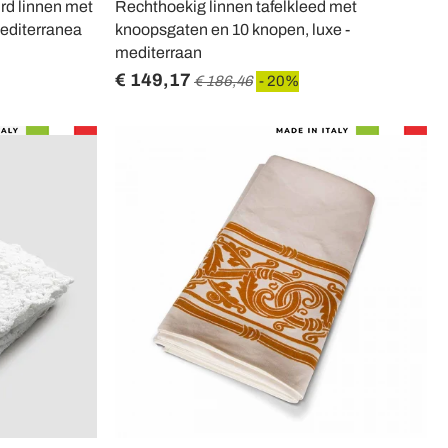
rd linnen met
Rechthoekig linnen tafelkleed met
editerranea
knoopsgaten en 10 knopen, luxe -
mediterraan
€ 149,17
€ 186,46
- 20%