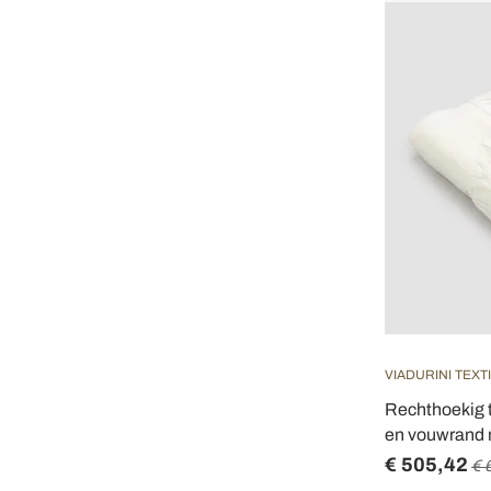
VIADURINI TEXT
Rechthoekig t
en vouwrand m
€ 505,42
€ 