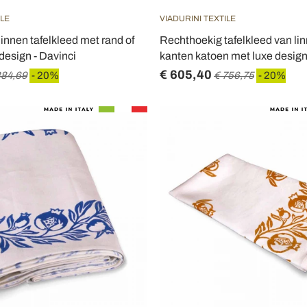
ILE
VIADURINI TEXTILE
innen tafelkleed met rand of
Rechthoekig tafelkleed van li
 design - Davinci
kanten katoen met luxe design
€ 605,40
884,69
- 20%
€ 756,75
- 20%