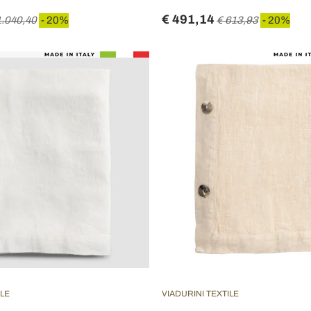
€ 491,14
1.040,40
- 20%
€ 613,93
- 20%
ILE
VIADURINI TEXTILE