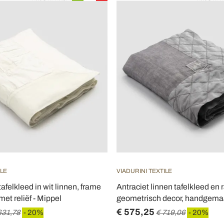
ILE
VIADURINI TEXTILE
afelkleed in wit linnen, frame
Antraciet linnen tafelkleed en
et reliëf - Mippel
geometrisch decor, handgemaa
€ 575,25
631,78
- 20%
€ 719,06
- 20%