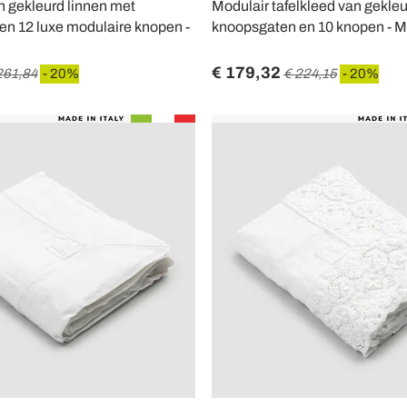
n gekleurd linnen met
Modulair tafelkleed van gekleu
en 12 luxe modulaire knopen -
knoopsgaten en 10 knopen - M
€ 179,32
261,84
- 20%
€ 224,15
- 20%