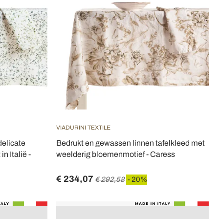
VIADURINI TEXTILE
delicate
Bedrukt en gewassen linnen tafelkleed met
n Italië -
weelderig bloemenmotief - Caress
€ 234,07
€ 292,58
- 20%