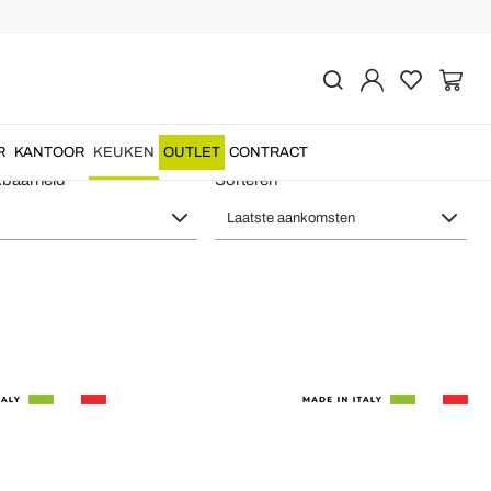
t - Tafeltextiel
R
KANTOOR
KEUKEN
OUTLET
CONTRACT
kbaarheid
Sorteren
Laatste aankomsten