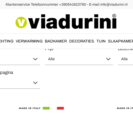
Klantenservice Telefoonnummer +390541623760 - E-mail info@viadurini.nl
innen Tafelkleden
innen Tafelkleden van Hoge Kwalitei
CHTING
VERWARMING
BADKAMER
DECORATIES
TUIN
SLAAPKAME
Prijs
Beschi
Alle
Alle
 pagina