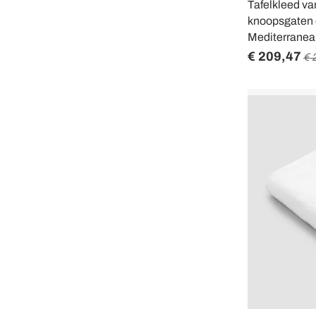
Tafelkleed va
knoopsgaten 
Mediterranea
€ 209,47
€ 