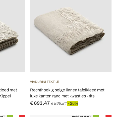
VIADURINI TEXTILE
lkleed met
Rechthoekig beige linnen tafelkleed met
 Kippel
luxe kanten rand met kwastjes - rits
€ 693,47
€ 866,84
- 20%