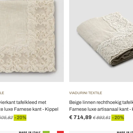
ILE
VIADURINI TEXTILE
vierkant tafelkleed met
Beige linnen rechthoekig tafe
 luxe Farnese kant - Kippel
Farnese luxe artisanaal kant -
€ 714,89
505,82
- 20%
€ 893,61
- 20%