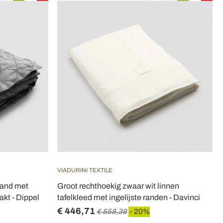
VIADURINI TEXTILE
 rand met
Groot rechthoekig zwaar wit linnen
kt - Dippel
tafelkleed met ingelijste randen - Davinci
€ 446,71
€ 558,39
- 20%