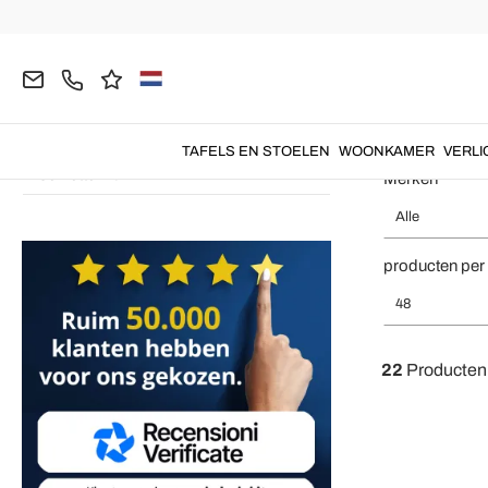
Runner
6
Homepage
KEUKEN
Tafel en Keukentextiel
Tafelkleden
L
Keuken Schorten
3
Made in Italy L
Placemats
1
Vaatdoek - Keukenhanddoeken
2
TAFELS EN STOELEN
WOONKAMER
VERLI
Servetten
5
Merken
Alle
producten per
48
22
Producten