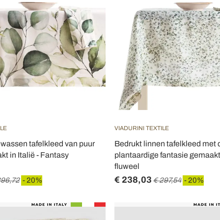
ILE
VIADURINI TEXTILE
wassen tafelkleed van puur
Bedrukt linnen tafelkleed met 
t in Italië - Fantasy
plantaardige fantasie gemaakt i
fluweel
€ 238,03
396,72
- 20%
€ 297,54
- 20%