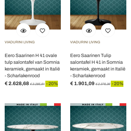
VIADURINI LIVING
VIADURINI LIVING
Eero Saarinen H 41 ovale
Eero Saarinen Tulip
tulp salontafel van Somnia
salontafel H 41 in Somnia
keramiek, gemaakt in Italië
keramiek, gemaakt in Italië
- Scharlakenrood
- Scharlakenrood
€ 2.628,68
€ 1.901,09
- 20%
- 20%
€ 3.285,84
€ 2.376,36