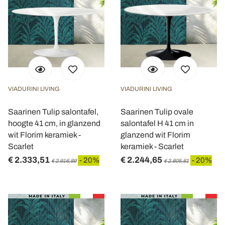
VIADURINI LIVING
VIADURINI LIVING
Saarinen Tulip salontafel,
Saarinen Tulip ovale
hoogte 41 cm, in glanzend
salontafel H 41 cm in
wit Florim keramiek -
glanzend wit Florim
Scarlet
keramiek - Scarlet
€ 2.333,51
€ 2.244,65
- 20%
- 20%
€ 2.916,89
€ 2.805,81