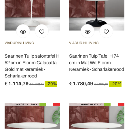
VIADURINI LIVING
VIADURINI LIVING
Saarinen Tulip salontafel H
Saarinen Tulp Tafel H 74
52 cm in Florim Calacatta
cm in Mat Wit Florim
Gold mat keramiek -
Keramiek - Scharlakenrood
Scharlakenrood
€ 1.114,79
€ 1.780,49
- 20%
- 20%
€ 1.393,48
€ 2.225,61