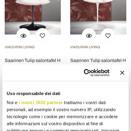
VIADURINI LIVING
VIADURINI LIVING
Saarinen Tulip salontafel H
Saarinen Tulip salontafel H
39 cm in Florim Statuario
52 cm in Florim Statuario
mat keramiek -
mat keramiek -
Scharlakenrood
Scharlakenrood
€ 1.279,82
€ 1.114,79
- 20%
- 20%
€ 1.599,78
€ 1.393,48
Uso responsabile dei dati
Noi e
i nostri 1022 partner
trattiamo i vostri dati
personali, ad esempio il vostro numero IP, utilizzando
tecnologie come i cookie per memorizzare e accedere
alle informazioni sul vostro dispositivo al fine di
pubblicare annunci e contenuti personalizzati, misurare