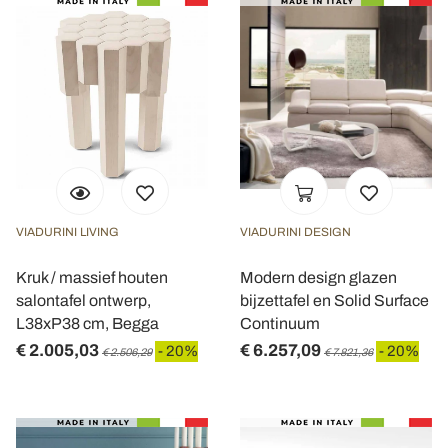
VIADURINI LIVING
VIADURINI DESIGN
Kruk / massief houten
Modern design glazen
salontafel ontwerp,
bijzettafel en Solid Surface
L38xP38 cm, Begga
Continuum
€ 2.005,03
€ 6.257,09
- 20%
- 20%
€ 2.506,29
€ 7.821,36