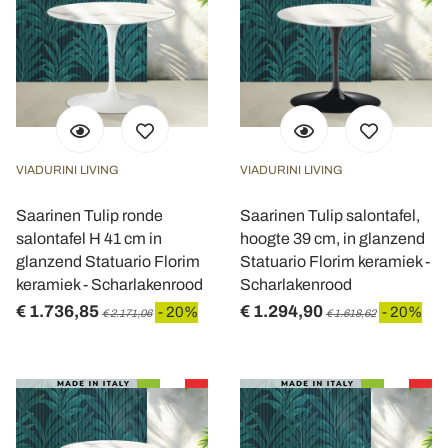
VIADURINI LIVING
VIADURINI LIVING
Saarinen Tulip ronde
Saarinen Tulip salontafel,
salontafel H 41 cm in
hoogte 39 cm, in glanzend
glanzend Statuario Florim
Statuario Florim keramiek -
keramiek - Scharlakenrood
Scharlakenrood
€ 1.736,85
€ 1.294,90
- 20%
- 20%
€ 2.171,06
€ 1.618,62