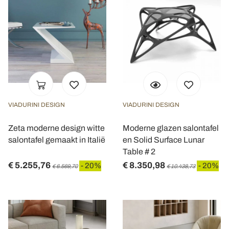
VIADURINI DESIGN
VIADURINI DESIGN
Zeta moderne design witte
Moderne glazen salontafel
salontafel gemaakt in Italië
en Solid Surface Lunar
Table # 2
€ 5.255,76
€ 8.350,98
- 20%
- 20%
€ 6.569,70
€ 10.438,73