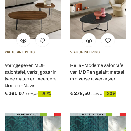
VIADURINI LIVING
VIADURINI LIVING
Vormgegeven MDF
Relia - Moderne salontafel
salontafel, verkrijgbaar in
van MDF en gelakt metaal
twee maten en meerdere
in diverse afwerkingen
kleuren - Navis
€ 161,07
€ 278,50
- 20%
- 20%
€ 201,34
€ 348,12