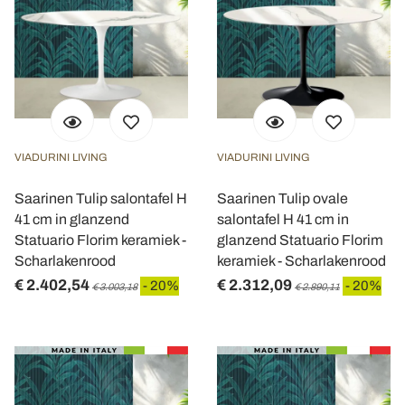
VIADURINI LIVING
VIADURINI LIVING
Saarinen Tulip salontafel H
Saarinen Tulip ovale
41 cm in glanzend
salontafel H 41 cm in
Statuario Florim keramiek -
glanzend Statuario Florim
Scharlakenrood
keramiek - Scharlakenrood
€ 2.402,54
€ 2.312,09
- 20%
- 20%
€ 3.003,18
€ 2.890,11