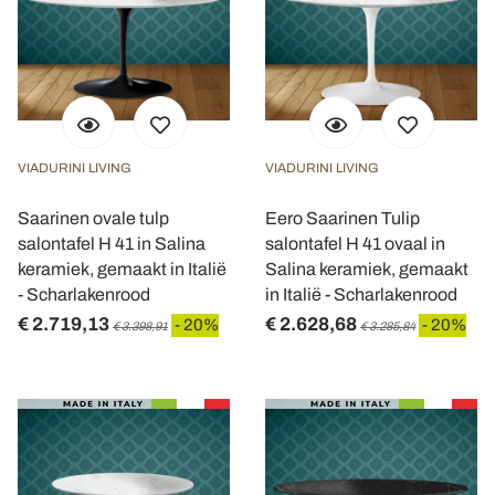
VIADURINI LIVING
VIADURINI LIVING
Saarinen ovale tulp
Eero Saarinen Tulip
salontafel H 41 in Salina
salontafel H 41 ovaal in
keramiek, gemaakt in Italië
Salina keramiek, gemaakt
- Scharlakenrood
in Italië - Scharlakenrood
€ 2.719,13
€ 2.628,68
- 20%
- 20%
€ 3.398,91
€ 3.285,84