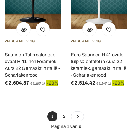
VIADURINI LIVING
VIADURINI LIVING
Saarinen Tulip salontafel
Eero Saarinen H 41 ovale
ovaal H 41 inch keramiek
tulp salontafel in Aura 22
Aura 22 Gemaakt in Italië -
keramiek, gemaakt in Italië
Scharlakenrood
- Scharlakenrood
€ 2.604,87
€ 2.514,42
- 20%
- 20%
€ 3.256,09
€ 3.143,02
1
2
Pagina 1 van 9