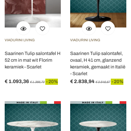
VIADURINI LIVING
VIADURINI LIVING
Saarinen Tulip salontafel H
Saarinen Tulip salontafel,
52 cm in mat wit Florim
ovaal, H 41 cm, glanzend
keramiek - Scarlet
keramiek, gemaakt in Italië
- Scarlet
€ 1.093,36
€ 2.838,94
- 20%
- 20%
€ 1.366,70
€ 3.548,67