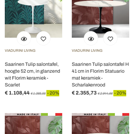
VIADURINI LIVING
VIADURINI LIVING
Saarinen Tulip salontafel,
Saarinen Tulip salontafel H
hoogte 52 cm, in glanzend
41 cm in Florim Statuario
wit Florim keramiek -
mat keramiek -
Scarlet
Scharlakenrood
€ 1.108,44
€ 2.355,73
- 20%
- 20%
€ 1.385,55
€ 2.944,66