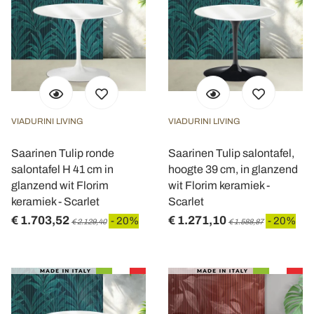
VIADURINI LIVING
VIADURINI LIVING
Saarinen Tulip ronde
Saarinen Tulip salontafel,
salontafel H 41 cm in
hoogte 39 cm, in glanzend
glanzend wit Florim
wit Florim keramiek -
keramiek - Scarlet
Scarlet
€ 1.703,52
€ 1.271,10
- 20%
- 20%
€ 2.129,40
€ 1.588,87