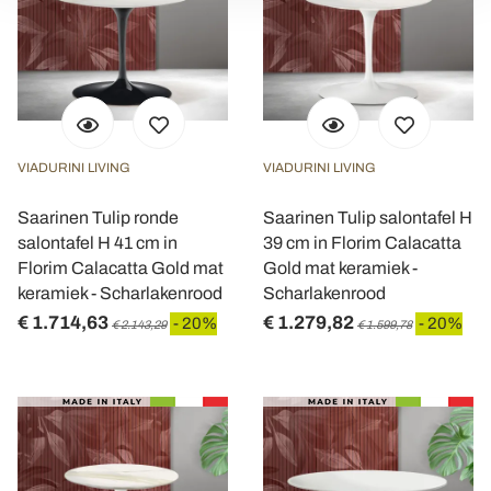
modificare o ritirare il tuo consenso in qualsiasi momento
dalla Dichiarazione sui cookie.
Utilizziamo i cookie per personalizzare contenuti ed
annunci, per fornire funzionalità dei social media e per
analizzare il nostro traffico. Condividiamo inoltre
VIADURINI LIVING
VIADURINI LIVING
informazioni sul modo in cui utilizza il nostro sito con i
nostri partner che si occupano di analisi dei dati web,
Saarinen Tulip ronde
Saarinen Tulip salontafel H
pubblicità e social media, i quali potrebbero combinarle
salontafel H 41 cm in
39 cm in Florim Calacatta
con altre informazioni che ha fornito loro o che hanno
Florim Calacatta Gold mat
Gold mat keramiek -
raccolto dal suo utilizzo dei loro servizi.
keramiek - Scharlakenrood
Scharlakenrood
€ 1.714,63
€ 1.279,82
- 20%
- 20%
€ 2.143,29
€ 1.599,78