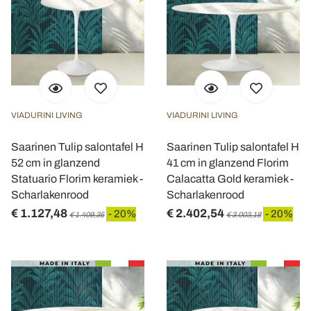
VIADURINI LIVING
VIADURINI LIVING
Saarinen Tulip salontafel H
Saarinen Tulip salontafel H
52 cm in glanzend
41 cm in glanzend Florim
Statuario Florim keramiek -
Calacatta Gold keramiek -
Scharlakenrood
Scharlakenrood
€ 1.127,48
€ 2.402,54
- 20%
- 20%
€ 1.409,35
€ 3.003,18