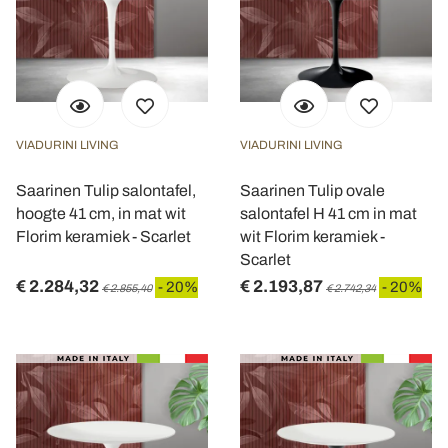
VIADURINI LIVING
VIADURINI LIVING
Saarinen Tulip salontafel,
Saarinen Tulip ovale
hoogte 41 cm, in mat wit
salontafel H 41 cm in mat
Florim keramiek - Scarlet
wit Florim keramiek -
Scarlet
€ 2.284,32
€ 2.193,87
- 20%
- 20%
€ 2.855,40
€ 2.742,34