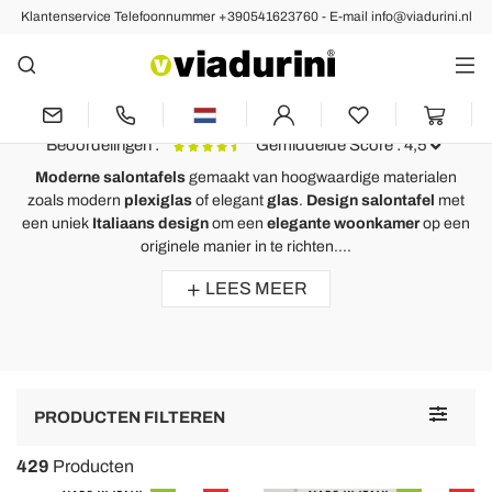
Klantenservice Telefoonnummer +390541623760 - E-mail info@viadurini.nl
Salontafels en Bijzettafels
Moderne Salontafel en Design
Salontafel van Italiaans Design
Beoordelingen :
Gemiddelde Score : 4,5
Moderne salontafels
gemaakt van hoogwaardige materialen
zoals modern
plexiglas
of elegant
glas
.
Design salontafel
met
Moderne veelkleurige plexiglas salontafel gemaakt in Italië, Otto
S
een uniek
Italiaans design
om een
elegante woonkamer
op een
originele manier in te richten....
Questo tavolino mi ricorda l'effetto di una tovaglia. Bellissimo colore e
P
forma un elemento d'arredo veramente ben riuscito.
c
LEES MEER
l
Toggle
PRODUCTEN FILTEREN
navigat
429
Producten