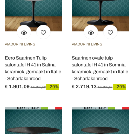
VIADURINI LIVING
VIADURINI LIVING
Eero Saarinen Tulip
Saarinen ovale tulp
salontafel H 41 in Salina
salontafel H 41 in Somnia
keramiek, gemaakt in Italië
keramiek, gemaakt in Italië
- Scharlakenrood
- Scharlakenrood
€ 1.901,09
€ 2.719,13
- 20%
- 20%
€ 2.376,36
€ 3.398,91