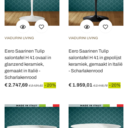
VIADURINI LIVING
VIADURINI LIVING
Eero Saarinen Tulip
Eero Saarinen Tulip
salontafel H 41 ovaal in
salontafel H 41 in gepolijst
glanzend keramiek,
keramiek, gemaakt in Italië
gemaakt in Italië -
- Scharlakenrood
Scharlakenrood
€ 2.747,69
€ 1.959,01
- 20%
- 20%
€ 3.434,61
€ 2.448,76