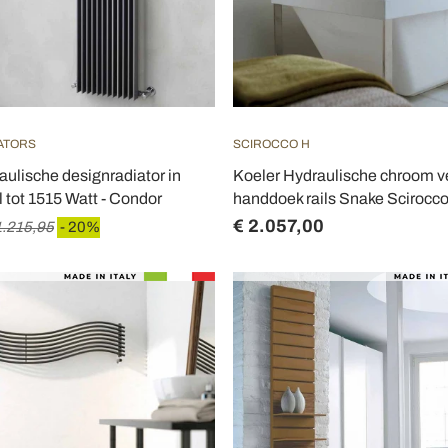
IATORS
SCIROCCO H
raulische designradiator in
Koeler Hydraulische chroom 
l tot 1515 Watt - Condor
handdoek rails Snake Scirocc
€ 2.057,00
1.215,95
- 20%