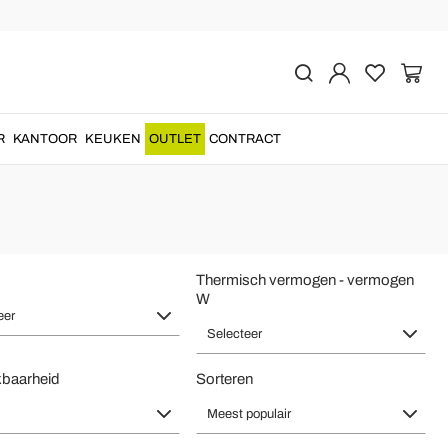
r - Huisverwarming
ardige materialen
en oog voor detail voor een uniek en origineel
R
KANTOOR
KEUKEN
OUTLET
CONTRACT
Thermisch vermogen - vermogen
W
eer
Selecteer
kbaarheid
Sorteren
Meest populair