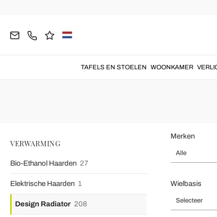
Homepage
VERWARMING
Design Radiator
Hydraulische R
Verticale Radiato
Verticale radiator
voor efficiëntie, functionaliteit en design in
won
TAFELS EN STOELEN
WOONKAMER
VERLI
Merken
VERWARMING
Alle
Bio-Ethanol Haarden
27
Elektrische Haarden
1
Wielbasis
Selecteer
Design Radiator
208