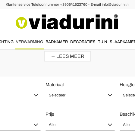
Klantenservice Telefoonnummer +390541623760 - E-mail info@viadurini.nl
adiatoren
r en Moderne Radiatoren Woonkame
ingverwarming
.
Moderne radiatoren woonkamer
gemaakt met
hoogwa
CHTING
VERWARMING
BADKAMER
DECORATIES
TUIN
SLAAPKAME
product. Ontdek de vormen en stijl die het beste bij uw kamer...
LEES MEER
Materiaal
Hoogte
Selecteer
Select
Prijs
Beschi
Alle
Alle