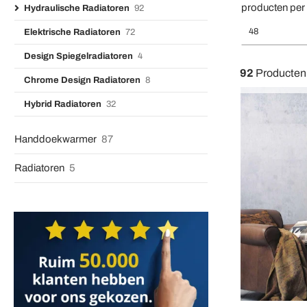
producten per
Hydraulische Radiatoren
92
48
Elektrische Radiatoren
72
Design Spiegelradiatoren
4
92
Producten
Chrome Design Radiatoren
8
Hybrid Radiatoren
32
Handdoekwarmer
87
Radiatoren
5