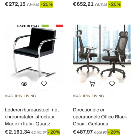
€ 272,15
€ 652,21
- 20%
- 20%
€ 340,19
€ 815,26
VIADURINI LIVING
VIADURINI LIVING
Lederen bureaustoel met
Directionele en
chroomstalen structuur
operationele Office Black
Made in Italy - Quartz
Chair - Gerlanda
€ 2.161,34
€ 487,97
- 20%
- 20%
€ 2.701,67
€ 609,96