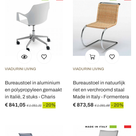
VIADURINI LIVING
VIADURINI LIVING
Bureaustoel in aluminium
Bureaustoel in natuurlijk
en polypropyleen gemaakt
riet en verchroomd staal
in Italië, 2 stuks - Charis
Made in Italy - Formentera
€ 841,05
€ 873,58
- 20%
- 20%
€ 1.051,31
€ 1.091,98