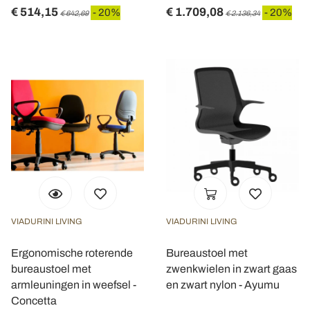
€ 514,15
€ 1.709,08
- 20%
- 20%
€ 642,69
€ 2.136,34
VIADURINI LIVING
VIADURINI LIVING
Ergonomische roterende
Bureaustoel met
bureaustoel met
zwenkwielen in zwart gaas
armleuningen in weefsel -
en zwart nylon - Ayumu
Concetta