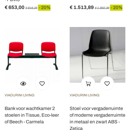
€ 653,00
€ 1.513,89
- 20%
- 20%
€ 816,25
€ 1.892,36
VIADURINI LIVING
VIADURINI LIVING
Bank voor wachtkamer 2
Stoel voor vergaderruimte
stoelen in Tissue, Eco-leer
of moderne vergaderruimte
of Beech - Carmela
in metaal en zwart ABS -
Zetica