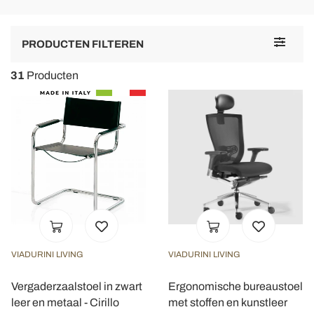
Toggle
PRODUCTEN FILTEREN
navigat
31
Producten
VIADURINI LIVING
VIADURINI LIVING
Vergaderzaalstoel in zwart
Ergonomische bureaustoel
leer en metaal - Cirillo
met stoffen en kunstleer