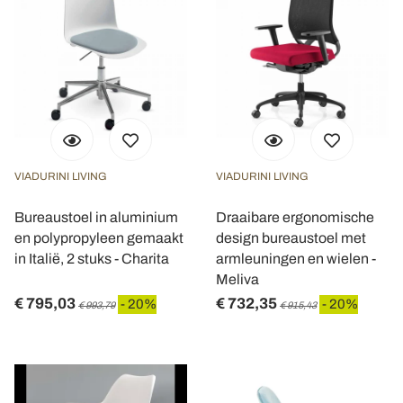
VIADURINI LIVING
VIADURINI LIVING
Bureaustoel in aluminium
Draaibare ergonomische
en polypropyleen gemaakt
design bureaustoel met
in Italië, 2 stuks - Charita
armleuningen en wielen -
Meliva
€ 795,03
€ 732,35
- 20%
- 20%
€ 993,79
€ 915,43