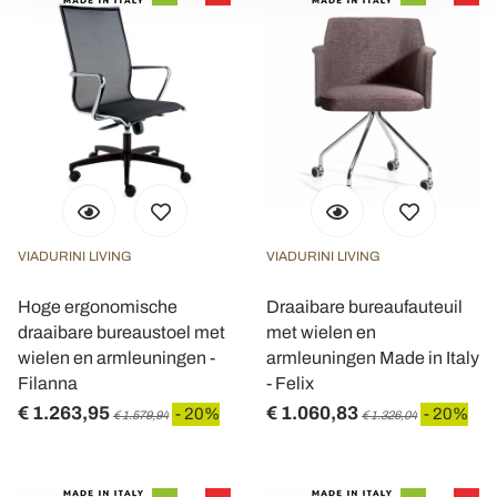
modificare o ritirare il tuo consenso in qualsiasi momento
dalla Dichiarazione sui cookie.
Utilizziamo i cookie per personalizzare contenuti ed
annunci, per fornire funzionalità dei social media e per
analizzare il nostro traffico. Condividiamo inoltre
informazioni sul modo in cui utilizza il nostro sito con i
nostri partner che si occupano di analisi dei dati web,
pubblicità e social media, i quali potrebbero combinarle
con altre informazioni che ha fornito loro o che hanno
VIADURINI LIVING
VIADURINI LIVING
raccolto dal suo utilizzo dei loro servizi.
Hoge ergonomische
Draaibare bureaufauteuil
draaibare bureaustoel met
met wielen en
wielen en armleuningen -
armleuningen Made in Italy
Filanna
- Felix
€ 1.263,95
€ 1.060,83
- 20%
- 20%
€ 1.579,94
€ 1.326,04