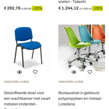
wielen - Takeshi
€ 292,78
€ 1.244,12
- 20%
- 20%
€ 365,98
€ 1.555,15
VIADURINI LIVING
VIADURINI LIVING
Gestoffeerde stoel voor
Bureaustoel in gekleurd
een wachtkamer met zwart
polypropyleen en metaal -
metalen onderstel -
Loredana