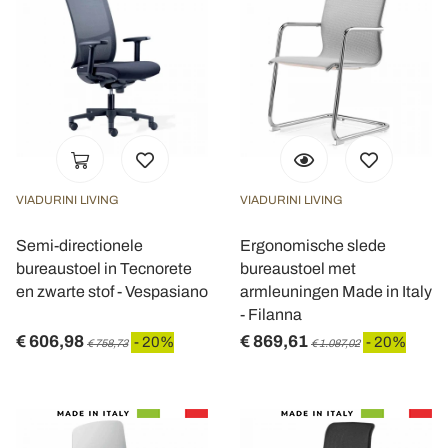
VIADURINI LIVING
VIADURINI LIVING
Semi-directionele
Ergonomische slede
bureaustoel in Tecnorete
bureaustoel met
en zwarte stof - Vespasiano
armleuningen Made in Italy
- Filanna
€ 606,98
€ 869,61
- 20%
- 20%
€ 758,73
€ 1.087,02