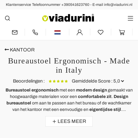
Klantenservice Telefoonnummer +390541623760 - E-mail info@viadurini.nl
KANTOOR
Bureaustoel Ergonomisch - Made
in Italy
Beoordelingen :
Gemiddelde Score : 5,0
Bureaustoel ergonomisch
met een
modern design
gemaakt van
hoogwaardige materialen voor een
comfortabele zit
.
Design
Vergaderzaalstoel in zwart leer en metaal - Cirillo
B
bureaustoel
om aan te passen aan het bureau of de wachtkamer
van het kantoor met een eenvoudige en
eigentijdse stijl
....
Questa sedia da ufficio si adatta perfettamente anche nelle sale
H
d'attesa, comode e dal design minimale rendo l'ambiente sobrio e
r
LEES MEER
professionale.
m
C