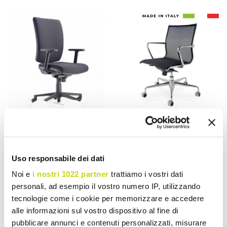
VIADURINI LIVING
VIADURINI LIVING
Ergonomische bureaustoel
Ergonomische draaibare
Uso responsabile dei dati
met armleuningen in
bureaustoel met wielen en
Noi e
i nostri 1022 partner
trattiamo i vostri dati
zwarte stof - Macrino
armleuningen - Filanna
personali, ad esempio il vostro numero IP, utilizzando
€ 576,83
€ 1.246,50
- 20%
- 20%
€ 721,04
€ 1.558,12
tecnologie come i cookie per memorizzare e accedere
alle informazioni sul vostro dispositivo al fine di
pubblicare annunci e contenuti personalizzati, misurare