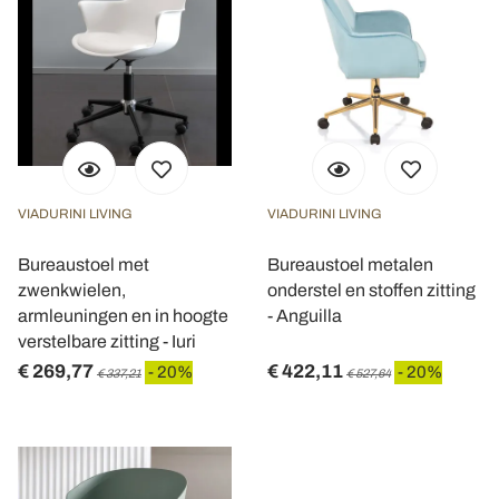
VIADURINI LIVING
VIADURINI LIVING
Bureaustoel met
Bureaustoel metalen
zwenkwielen,
onderstel en stoffen zitting
armleuningen en in hoogte
- Anguilla
verstelbare zitting - Iuri
€ 269,77
€ 422,11
- 20%
- 20%
€ 337,21
€ 527,64