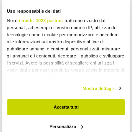
dubbele matras met
dubbele matras
pocketveren en geheugen
pocketvering
Uso responsabile dei dati
Bio Up Memory
ergonomische Bio Springs
Noi e
i nostri 1022 partner
trattiamo i vostri dati
€ 658,56
€ 543,51
- 20%
- 20%
€ 823,20
€ 679,39
personali, ad esempio il vostro numero IP, utilizzando
tecnologie come i cookie per memorizzare e accedere
alle informazioni sul vostro dispositivo al fine di
pubblicare annunci e contenuti personalizzati, misurare
gli annunci e i contenuti, ricercare il pubblico e sviluppare
i servizi. Avete la possibilità di scegliere chi utilizza i
vostri dati e per quali scopi. Le vostre scelte in materia di
privacy sono applicabili solo su questa proprietà digitale
in cui avete effettuato le vostre scelte. È possibile
Mostra dettagli
modificare o revocare il proprio consenso in qualsiasi
momento dalla Dichiarazione sui cookie o facendo clic
sull'icona di attivazione della privacy.
Accetta tutti
VIADURINI NIGHT DESIGN
VIADURINI NIGHT DESIGN
Con il tuo consenso, vorremmo anche:
Double-mijt matras in
Double matras mijt
Personalizza
raccogliere informazioni sulla tua posizione
geheugen 7 Bio Maxi
verwijderbare Bio Nature,