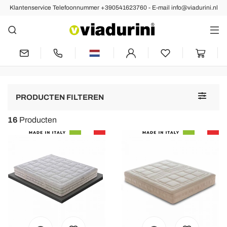
Klantenservice Telefoonnummer +390541623760 - E-mail info@viadurini.nl
Matrassen
Dubbele Traagschuimmatras en
Ergonomisch in Latex
Toggle
PRODUCTEN FILTEREN
navigat
16
Producten