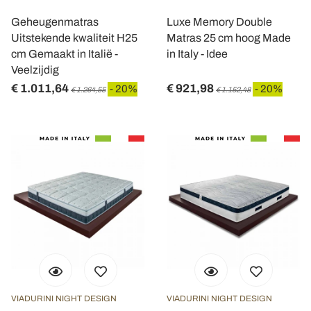
Geheugenmatras
Luxe Memory Double
Uitstekende kwaliteit H25
Matras 25 cm hoog Made
cm Gemaakt in Italië -
in Italy - Idee
Veelzijdig
€ 1.011,64
€ 921,98
- 20%
- 20%
€ 1.264,55
€ 1.152,48
VIADURINI NIGHT DESIGN
VIADURINI NIGHT DESIGN