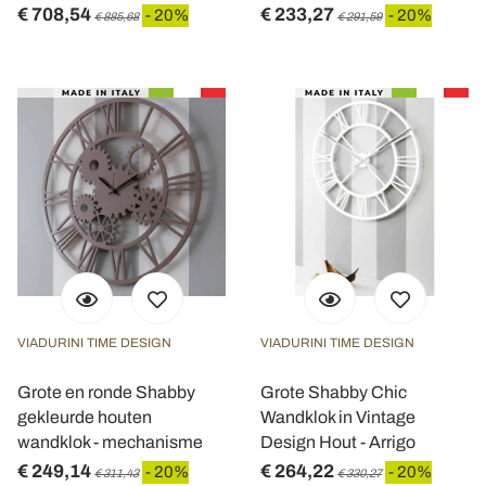
€ 708,54
€ 233,27
- 20%
- 20%
€ 885,68
€ 291,59
VIADURINI TIME DESIGN
VIADURINI TIME DESIGN
Grote en ronde Shabby
Grote Shabby Chic
gekleurde houten
Wandklok in Vintage
wandklok - mechanisme
Design Hout - Arrigo
€ 249,14
€ 264,22
- 20%
- 20%
€ 311,43
€ 330,27