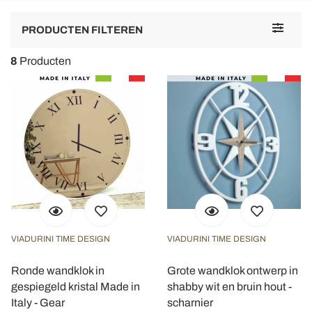
Toggle
PRODUCTEN FILTEREN
navigat
8
Producten
VIADURINI TIME DESIGN
VIADURINI TIME DESIGN
Ronde wandklok in
Grote wandklok ontwerp in
gespiegeld kristal Made in
shabby wit en bruin hout -
Italy - Gear
scharnier