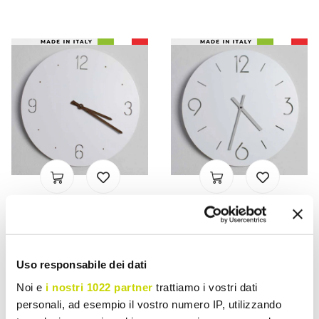
VIADURINI TIME DESIGN
VIADURINI TIME DESIGN
Klassiek Design Wandklok
Klassieke Design Witte
in Wit Rond
Wandklok in Rond Hout -
Uso responsabile dei dati
Lasergesneden Hout -
Septimius
Noi e
i nostri 1022 partner
trattiamo i vostri dati
Jovial
personali, ad esempio il vostro numero IP, utilizzando
€ 104,73
€ 104,73
- 20%
- 20%
€ 130,92
€ 130,92