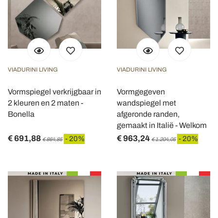
VIADURINI LIVING
VIADURINI LIVING
Vormspiegel verkrijgbaar in
Vormgegeven
2 kleuren en 2 maten -
wandspiegel met
Bonella
afgeronde randen,
gemaakt in Italië - Welkom
€ 691,88
€ 963,24
- 20%
- 20%
€ 864,85
€ 1.204,05