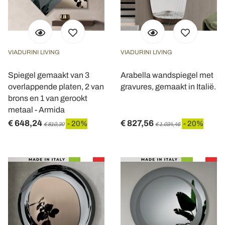
VIADURINI LIVING
VIADURINI LIVING
Spiegel gemaakt van 3
Arabella wandspiegel met
overlappende platen, 2 van
gravures, gemaakt in Italië.
brons en 1 van gerookt
metaal - Armida
€ 648,24
€ 827,56
- 20%
- 20%
€ 810,30
€ 1.034,45