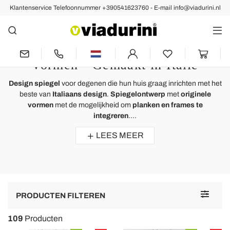
Klantenservice Telefoonnummer +390541623760 - E-mail info@viadurini.nl
Wandspiegels
Design Spiegels met
Onregelmatige en Geometrische
Vormen - Gemaakt in Italië
Design spiegel
voor degenen die hun huis graag inrichten met het
beste van
Italiaans design
.
Spiegelontwerp
met
originele
vormen
met de mogelijkheid om
planken en frames te
integreren
....
LEES MEER
Toggle
PRODUCTEN FILTEREN
navigat
109
Producten