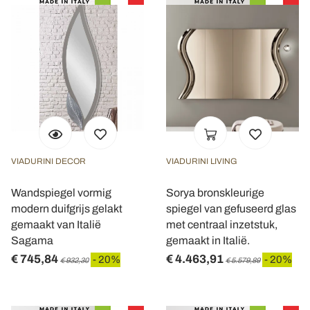
VIADURINI DECOR
VIADURINI LIVING
Wandspiegel vormig
Sorya bronskleurige
modern duifgrijs gelakt
spiegel van gefuseerd glas
gemaakt van Italië
met centraal inzetstuk,
Sagama
gemaakt in Italië.
€ 745,84
€ 4.463,91
- 20%
- 20%
€ 932,30
€ 5.579,89