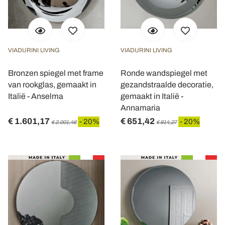
VIADURINI LIVING
VIADURINI LIVING
Bronzen spiegel met frame
Ronde wandspiegel met
van rookglas, gemaakt in
gezandstraalde decoratie,
Italië - Anselma
gemaakt in Italië -
Annamaria
€ 1.601,17
€ 651,42
- 20%
- 20%
€ 2.001,46
€ 814,27