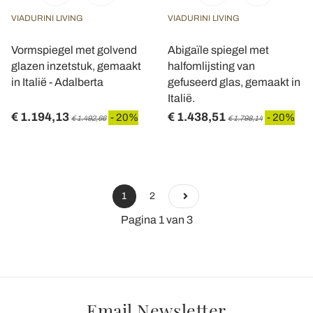
VIADURINI LIVING
VIADURINI LIVING
Vormspiegel met golvend
Abigaïle spiegel met
glazen inzetstuk, gemaakt
halfomlijsting van
in Italië - Adalberta
gefuseerd glas, gemaakt in
Italië.
€ 1.194,13
€ 1.438,51
- 20%
- 20%
€ 1.492,66
€ 1.798,14
1
2
Pagina 1 van 3
Email Newsletter