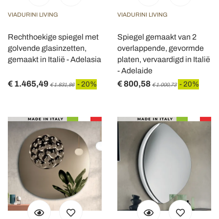
VIADURINI LIVING
VIADURINI LIVING
Rechthoekige spiegel met
Spiegel gemaakt van 2
golvende glasinzetten,
overlappende, gevormde
gemaakt in Italië - Adelasia
platen, vervaardigd in Italië
- Adelaide
€ 1.465,49
€ 800,58
- 20%
- 20%
€ 1.831,86
€ 1.000,73