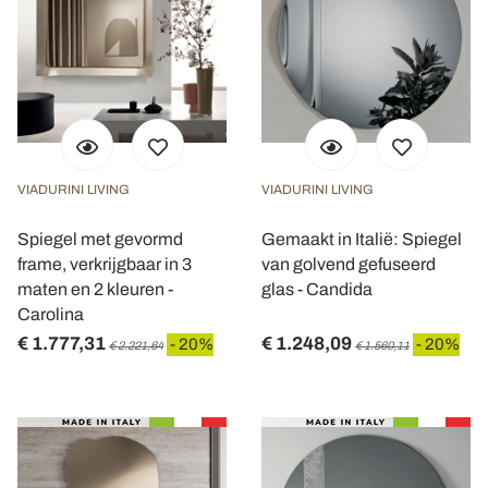
VIADURINI LIVING
VIADURINI LIVING
Spiegel met gevormd
Gemaakt in Italië: Spiegel
frame, verkrijgbaar in 3
van golvend gefuseerd
maten en 2 kleuren -
glas - Candida
Carolina
€ 1.777,31
€ 1.248,09
- 20%
- 20%
€ 2.221,64
€ 1.560,11