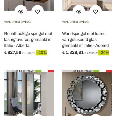
VIADURINI LIVING
VIADURINI LIVING
Rechthoekige spiegel met
Wandspiegel met frame
lasergravures, gemaakt in
van gefuseerd glas,
Italië - Alberta
gemaakt in Italië - Adored
€ 827,56
€ 1.329,81
- 20%
- 20%
€ 1.034,45
€ 1.662,26