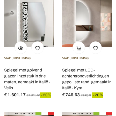
VIADURINI LIVING
VIADURINI LIVING
Spiegel met golvend
Spiegel met LED-
glazen inzetstuk in drie
achtergrondverlichting en
maten, gemaakt in Italië -
gepolijste rand, gemaakt in
Velis
Italië - Kyra
€ 1.601,17
€ 746,63
- 20%
- 20%
€ 2.001,46
€ 933,29