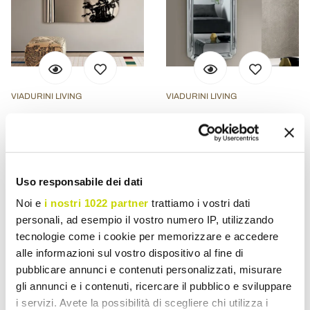
VIADURINI LIVING
VIADURINI LIVING
Beniamina wandspiegel
Rechthoekige spiegel met
met golvende zijkant,
frame van gegoten kristal,
gemaakt in Italië.
gemaakt in Italië - Belinda
€ 1.580,54
€ 1.485,32
- 20%
- 20%
€ 1.975,67
€ 1.856,66
Uso responsabile dei dati
Noi e
i nostri 1022 partner
trattiamo i vostri dati
personali, ad esempio il vostro numero IP, utilizzando
tecnologie come i cookie per memorizzare e accedere
alle informazioni sul vostro dispositivo al fine di
pubblicare annunci e contenuti personalizzati, misurare
gli annunci e i contenuti, ricercare il pubblico e sviluppare
i servizi. Avete la possibilità di scegliere chi utilizza i