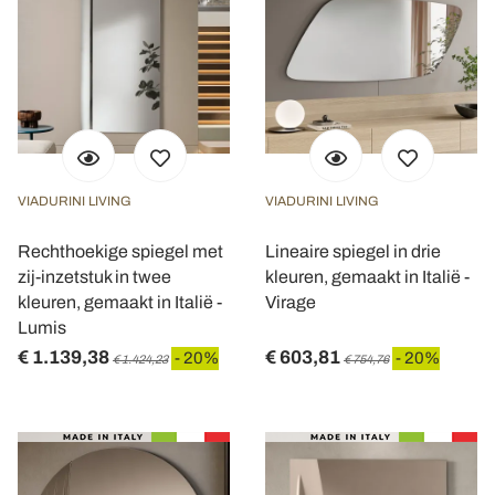
VIADURINI LIVING
VIADURINI LIVING
Rechthoekige spiegel met
Lineaire spiegel in drie
zij-inzetstuk in twee
kleuren, gemaakt in Italië -
kleuren, gemaakt in Italië -
Virage
Lumis
€ 1.139,38
€ 603,81
- 20%
- 20%
€ 1.424,23
€ 754,76