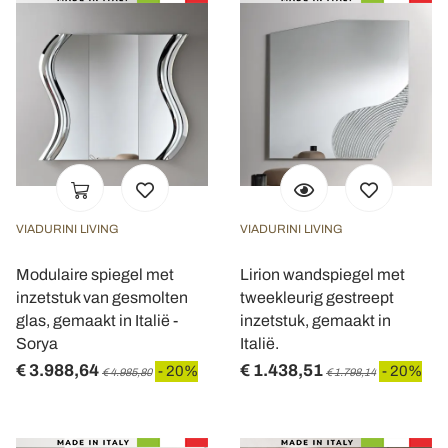
VIADURINI LIVING
VIADURINI LIVING
Modulaire spiegel met
Lirion wandspiegel met
inzetstuk van gesmolten
tweekleurig gestreept
glas, gemaakt in Italië -
inzetstuk, gemaakt in
Sorya
Italië.
€ 3.988,64
€ 1.438,51
- 20%
- 20%
€ 4.985,80
€ 1.798,14