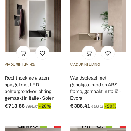
VIADURINI LIVING
VIADURINI LIVING
Rechthoekige glazen
Wandspiegel met
spiegel met LED-
gepolijste rand en ABS-
achtergrondverlichting,
frame, gemaakt in Italië -
gemaakt in Italië - Solen
Evora
€ 718,86
€ 386,41
- 20%
- 20%
€ 898,57
€ 483,01