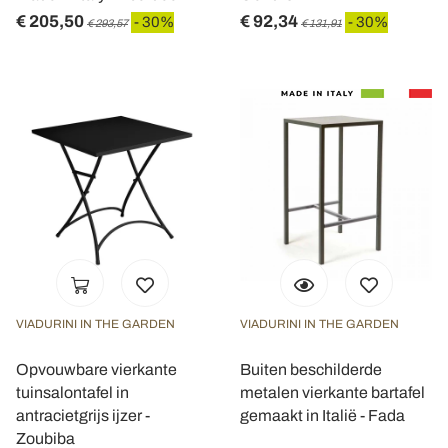
€ 205,50
€ 92,34
- 30%
- 30%
pubblicità e social media, i quali potrebbero combinarle
€ 293,57
€ 131,91
con altre informazioni che ha fornito loro o che hanno
raccolto dal suo utilizzo dei loro servizi.
VIADURINI IN THE GARDEN
VIADURINI IN THE GARDEN
Opvouwbare vierkante
Buiten beschilderde
tuinsalontafel in
metalen vierkante bartafel
antracietgrijs ijzer -
gemaakt in Italië - Fada
Zoubiba