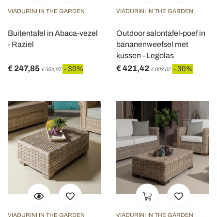
VIADURINI IN THE GARDEN
VIADURINI IN THE GARDEN
Buitentafel in Abaca-vezel
Outdoor salontafel-poef in
- Raziel
bananenweefsel met
kussen - Legolas
€ 247,85
€ 421,42
- 30%
- 30%
€ 354,07
€ 602,02
VIADURINI IN THE GARDEN
VIADURINI IN THE GARDEN