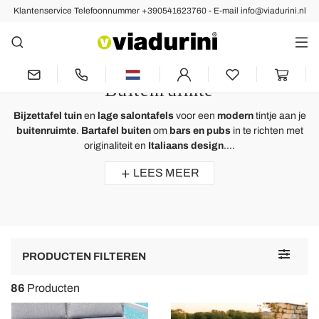
Klantenservice Telefoonnummer +390541623760 - E-mail info@viadurini.nl
TUIN
Bijzettafel Tuin - Italiaans
Ontwerp voor een Moderne
Buitenruimte
Bijzettafel tuin
en
lage salontafels
voor een
modern
tintje aan je
buitenruimte
.
Bartafel buiten
om
bars en pubs
in te richten met
originaliteit en
Italiaans design
....
LEES MEER
Toggle
PRODUCTEN FILTEREN
navigat
86
Producten