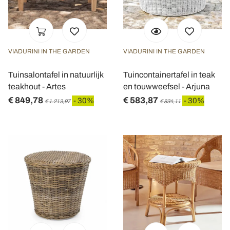
VIADURINI IN THE GARDEN
VIADURINI IN THE GARDEN
Tuinsalontafel in natuurlijk
Tuincontainertafel in teak
teakhout - Artes
en touwweefsel - Arjuna
€ 849,78
€ 583,87
- 30%
- 30%
€ 1.213,97
€ 834,11