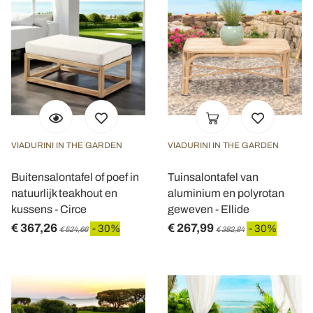
VIADURINI IN THE GARDEN
VIADURINI IN THE GARDEN
Buitensalontafel of poef in
Tuinsalontafel van
natuurlijk teakhout en
aluminium en polyrotan
kussens - Circe
geweven - Ellide
€ 367,26
€ 267,99
- 30%
- 30%
€ 524,66
€ 382,84