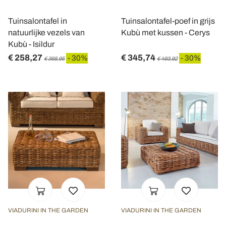
Tuinsalontafel in
Tuinsalontafel-poef in grijs
natuurlijke vezels van
Kubù met kussen - Cerys
Kubù - Isildur
€ 258,27
€ 345,74
- 30%
- 30%
€ 368,95
€ 493,92
VIADURINI IN THE GARDEN
VIADURINI IN THE GARDEN