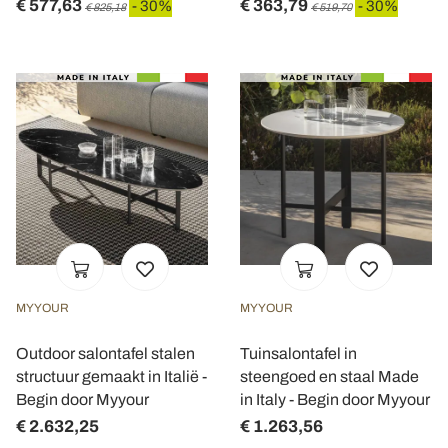
€ 577,63
€ 363,79
- 30%
- 30%
€ 825,18
€ 519,70
MYYOUR
MYYOUR
Outdoor salontafel stalen
Tuinsalontafel in
structuur gemaakt in Italië -
steengoed en staal Made
Begin door Myyour
in Italy - Begin door Myyour
€ 2.632,25
€ 1.263,56