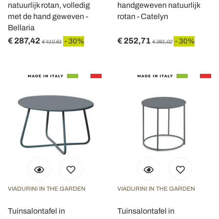
natuurlijk rotan, volledig
handgeweven natuurlijk
met de hand geweven -
rotan - Catelyn
Bellaria
€ 287,42
€ 252,71
- 30%
- 30%
€ 410,61
€ 361,02
VIADURINI IN THE GARDEN
VIADURINI IN THE GARDEN
Tuinsalontafel in
Tuinsalontafel in