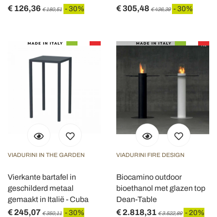
€ 126,36
€ 305,48
- 30%
- 30%
€ 180,51
€ 436,39
VIADURINI IN THE GARDEN
VIADURINI FIRE DESIGN
Vierkante bartafel in
Biocamino outdoor
geschilderd metaal
bioethanol met glazen top
gemaakt in Italië - Cuba
Dean-Table
€ 245,07
€ 2.818,31
- 30%
- 20%
€ 350,11
€ 3.522,89