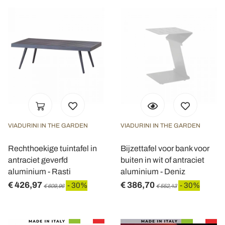
VIADURINI IN THE GARDEN
VIADURINI IN THE GARDEN
Rechthoekige tuintafel in
Bijzettafel voor bank voor
antraciet geverfd
buiten in wit of antraciet
aluminium - Rasti
aluminium - Deniz
€ 426,97
€ 386,70
- 30%
- 30%
€ 609,96
€ 552,43