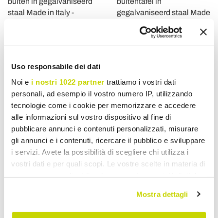
buiten in gegalvaniseerd
buitentafel in
staal Made in Italy -
gegalvaniseerd staal Made
Selvaggia
in Italy - Selvaggia
€ 331,86
€ 393,65
- 30%
- 30%
€ 474,08
€ 562,35
Uso responsabile dei dati
Noi e
i nostri 1022 partner
trattiamo i vostri dati
personali, ad esempio il vostro numero IP, utilizzando
tecnologie come i cookie per memorizzare e accedere
alle informazioni sul vostro dispositivo al fine di
pubblicare annunci e contenuti personalizzati, misurare
gli annunci e i contenuti, ricercare il pubblico e sviluppare
i servizi. Avete la possibilità di scegliere chi utilizza i
vostri dati e per quali scopi. Le vostre scelte in materia di
privacy sono applicabili solo su questa proprietà digitale
VIADURINI IN THE GARDEN
VIADURINI IN THE GARDEN
in cui avete effettuato le vostre scelte. È possibile
Mostra dettagli
modificare o revocare il proprio consenso in qualsiasi
Tuinsalontafel in
Tuinsalontafel in staal in
momento dalla Dichiarazione sui cookie o facendo clic
gegalvaniseerd staal Made
verschillende maten Made