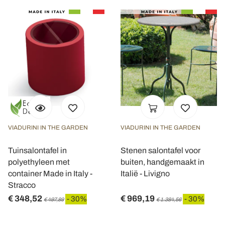
VIADURINI IN THE GARDEN
VIADURINI IN THE GARDEN
Tuinsalontafel in
Stenen salontafel voor
polyethyleen met
buiten, handgemaakt in
container Made in Italy -
Italië - Livigno
Stracco
€ 348,52
€ 969,19
- 30%
- 30%
€ 497,89
€ 1.384,56