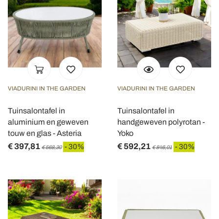
VIADURINI IN THE GARDEN
VIADURINI IN THE GARDEN
Tuinsalontafel in
Tuinsalontafel in
aluminium en geweven
handgeweven polyrotan -
touw en glas - Asteria
Yoko
€ 397,81
€ 592,21
- 30%
- 30%
€ 568,30
€ 846,01