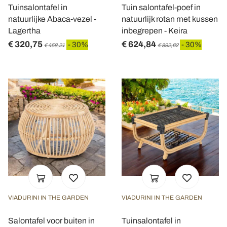
Tuinsalontafel in
Tuin salontafel-poef in
natuurlijke Abaca-vezel -
natuurlijk rotan met kussen
Lagertha
inbegrepen - Keira
€ 320,75
€ 624,84
- 30%
- 30%
€ 458,21
€ 892,62
VIADURINI IN THE GARDEN
VIADURINI IN THE GARDEN
Salontafel voor buiten in
Tuinsalontafel in