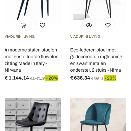
VIADURINI LIVING
VIADURINI LIVING
4 moderne stalen stoelen
Eco-lederen stoel met
met gestoffeerde fluwelen
gedecoreerde rugleuning
zitting Made in Italy -
en zwart metalen
Nirvana
onderstel, 2 stuks - Nima
€ 1.144,14
€ 636,34
- 20%
- 20%
€ 1.430,18
€ 795,43