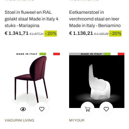
Stoel in fluweel en RAL
Eetkamerstoel in
gelakt staal Made in Italy 4
verchroomd staal en leer
stuks - Mariapina
Made in Italy - Beniamino
€ 1.341,71
€ 1.136,21
- 20%
- 20%
€ 1.677,14
€ 1.420,26
VIADURINI LIVING
MYYOUR