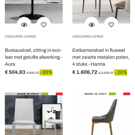
VIADURINI LIVING
VIADURINI LIVING
Bureaustoel, zitting in eco-
Eetkamerstoel in fluweel
leer met getufte afwerking -
met zwarte metalen poten,
Aura
4 stuks - Hanna
€ 504,63
€ 1.606,72
- 20%
- 20%
€ 630,79
€ 2.008,40