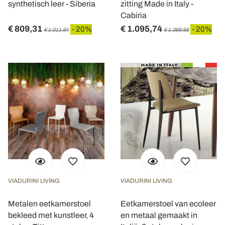
synthetisch leer - Siberia
zitting Made in Italy -
Cabiria
€ 809,31
€ 1.095,74
- 20%
- 20%
€ 1.011,64
€ 1.369,68
VIADURINI LIVING
VIADURINI LIVING
Metalen eetkamerstoel
Eetkamerstoel van ecoleer
bekleed met kunstleer, 4
en metaal gemaakt in