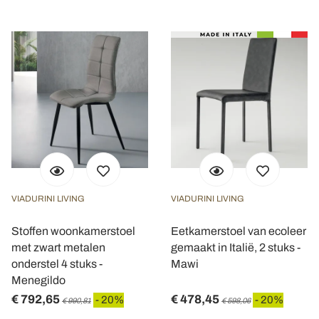
VIADURINI LIVING
VIADURINI LIVING
Stoffen woonkamerstoel
Eetkamerstoel van ecoleer
met zwart metalen
gemaakt in Italië, 2 stuks -
onderstel 4 stuks -
Mawi
Menegildo
€ 792,65
€ 478,45
- 20%
- 20%
€ 990,81
€ 598,06