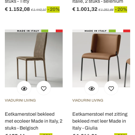
stuks - Titty
Italië, 2 stuks - selenium
€ 1.152,08
€ 1.001,32
- 20%
- 20%
€ 1.440,10
€ 1.251,66
VIADURINI LIVING
VIADURINI LIVING
Eetkamerstoel bekleed
Eetkamerstoel met zitting
met ecoleer Made in Italy, 2
bekleed met leer Made in
stuks - Belgisch
Italy - Giulia