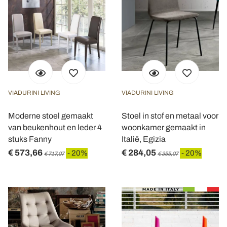
VIADURINI LIVING
VIADURINI LIVING
Moderne stoel gemaakt
Stoel in stof en metaal voor
van beukenhout en leder 4
woonkamer gemaakt in
stuks Fanny
Italië, Egizia
€ 573,66
€ 284,05
- 20%
- 20%
€ 717,07
€ 355,07