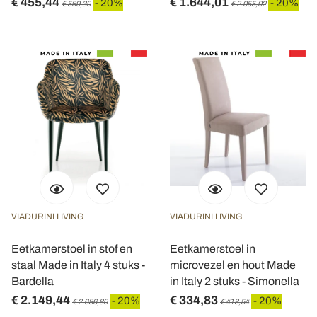
€ 455,44
€ 1.644,01
- 20%
- 20%
€ 569,30
€ 2.055,02
VIADURINI LIVING
VIADURINI LIVING
Eetkamerstoel in stof en
Eetkamerstoel in
staal Made in Italy 4 stuks -
microvezel en hout Made
Bardella
in Italy 2 stuks - Simonella
€ 2.149,44
€ 334,83
- 20%
- 20%
€ 2.686,80
€ 418,54