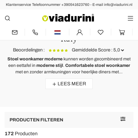
Klantenservice Telefoonnummer +390541623760 - E-mail info@viadurini.nl
Moderne Stoelen
Stoel Woonkamer Moderne
Stapelbaar en Liggend - Made in
Italy
Beoordelingen :
Gemiddelde Score : 5,0
Stoel woonkamer moderne
kunnen worden gecombineerd met
een eettafel in
moderne stijl
.
Comfortabele stoel woonkamer
Outdoor / indoor design stoel gemaakt van polypropyleen
S
met en zonder armleuningen voor heerlijke diners met...
gemaakt in Italië Peia
C
LEES MEER
Bellissima sedie, il design minimale si sposta perfettamente con il
I
colore della struttura e seduta. Comoda e maneggevole.
s
m
T
Toggle
PRODUCTEN FILTEREN
navigat
172
Producten