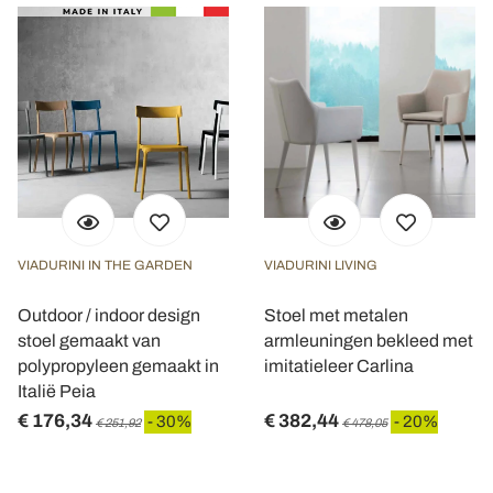
VIADURINI IN THE GARDEN
VIADURINI LIVING
Outdoor / indoor design
Stoel met metalen
stoel gemaakt van
armleuningen bekleed met
polypropyleen gemaakt in
imitatieleer Carlina
Italië Peia
€ 176,34
€ 382,44
- 30%
- 20%
€ 251,92
€ 478,05