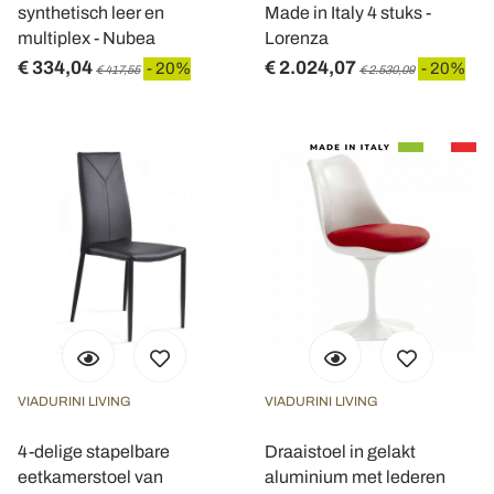
synthetisch leer en
Made in Italy 4 stuks -
multiplex - Nubea
Lorenza
€ 334,04
€ 2.024,07
- 20%
- 20%
€ 417,55
€ 2.530,09
VIADURINI LIVING
VIADURINI LIVING
4-delige stapelbare
Draaistoel in gelakt
eetkamerstoel van
aluminium met lederen