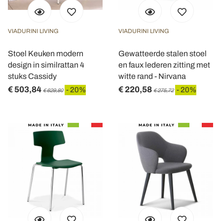
VIADURINI LIVING
VIADURINI LIVING
Stoel Keuken modern
Gewatteerde stalen stoel
design in similrattan 4
en faux lederen zitting met
stuks Cassidy
witte rand - Nirvana
€ 503,84
€ 220,58
- 20%
- 20%
€ 629,80
€ 275,72