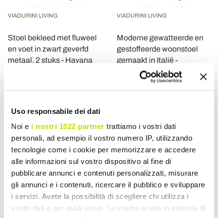
VIADURINI LIVING
VIADURINI LIVING
Stoel bekleed met fluweel
Moderne gewatteerde en
en voet in zwart geverfd
gestoffeerde woonstoel
metaal, 2 stuks - Havana
gemaakt in Italië -
Monnalisa
€ 631,58
€ 212,64
- 20%
- 20%
€ 789,48
€ 265,80
Uso responsabile dei dati
Noi e
i nostri 1022 partner
trattiamo i vostri dati
personali, ad esempio il vostro numero IP, utilizzando
tecnologie come i cookie per memorizzare e accedere
alle informazioni sul vostro dispositivo al fine di
pubblicare annunci e contenuti personalizzati, misurare
gli annunci e i contenuti, ricercare il pubblico e sviluppare
i servizi. Avete la possibilità di scegliere chi utilizza i
vostri dati e per quali scopi. Le vostre scelte in materia di