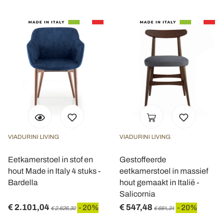
VIADURINI LIVING
VIADURINI LIVING
Eetkamerstoel in stof en
Gestoffeerde
hout Made in Italy 4 stuks -
eetkamerstoel in massief
Bardella
hout gemaakt in Italië -
Salicornia
€ 2.101,04
€ 547,48
- 20%
- 20%
€ 2.626,30
€ 684,34