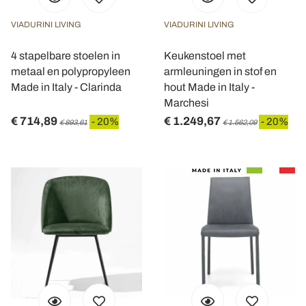
VIADURINI LIVING
VIADURINI LIVING
4 stapelbare stoelen in
Keukenstoel met
metaal en polypropyleen
armleuningen in stof en
Made in Italy - Clarinda
hout Made in Italy -
Marchesi
€ 714,89
€ 1.249,67
- 20%
- 20%
€ 893,61
€ 1.562,09