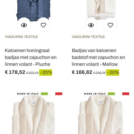
VIADURINI TEXTILE
VIADURINI TEXTILE
Katoenen honingraat
Badjas van katoenen
badjas met capuchon en
badstof met capuchon en
linnen volant - Pluche
linnen volant - Mellow
€ 178,52
€ 166,62
- 20%
- 20%
€ 223,16
€ 208,28