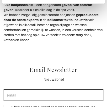
attivamente alla ricerca di caratteristiche specifiche
luxe
badjassen
die u een aangenaam
gevoel van comfort
(impronte digitali).
geven
, waardoor u zich elke dag in de spa voelt.
Approfondisci come vengono elaborati i tuoi dati personali
We hebben zorgvuldig geselecteerde badjassen
geproduceerd
e imposta le tue preferenze nella
sezione dettagli
. Puoi
door de beste experts
in de
Italiaanse textielindustrie
veld
:
modificare o ritirare il tuo consenso in qualsiasi momento
afgewerkt in elk detail, bestand tegen slijtage en wassen,
comfortabel en gemakkelijk te wassen, in een verscheidenheid van
dalla Dichiarazione sui cookie.
stoffen met het oog op al uw verzoek te voldoen:
terry
doek
,
katoen
en
linnen
.
Utilizziamo i cookie per personalizzare contenuti ed
annunci, per fornire funzionalità dei social media e per
analizzare il nostro traffico. Condividiamo inoltre
informazioni sul modo in cui utilizza il nostro sito con i
nostri partner che si occupano di analisi dei dati web,
Email Newsletter
pubblicità e social media, i quali potrebbero combinarle
con altre informazioni che ha fornito loro o che hanno
Nieuwsbrief
raccolto dal suo utilizzo dei loro servizi.