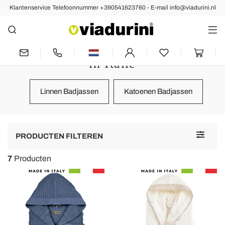
Klantenservice Telefoonnummer +390541623760 - E-mail info@viadurini.nl
Badhanddoeken
Designer Badjassen de Hoge
Kwaliteit van Badtextiel Gemaakt
in Italië
Linnen Badjassen
Katoenen Badjassen
Toggle
PRODUCTEN FILTEREN
navigat
7
Producten