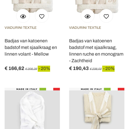
VIADURINI TEXTILE
VIADURINI TEXTILE
Badjas van katoenen
Badjas van katoenen
badstof met sjaalkraag en
badstof met sjaalkraag,
linnen volant - Mellow
linnen ruche en monogram
- Zachtheid
€ 166,62
€ 190,43
- 20%
- 20%
€ 208,28
€ 238,03