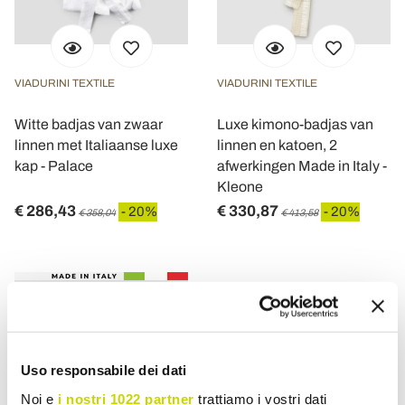
VIADURINI TEXTILE
VIADURINI TEXTILE
Witte badjas van zwaar
Luxe kimono-badjas van
linnen met Italiaanse luxe
linnen en katoen, 2
kap - Palace
afwerkingen Made in Italy -
Kleone
€ 286,43
€ 330,87
- 20%
- 20%
€ 358,04
€ 413,58
Uso responsabile dei dati
Noi e
i nostri 1022 partner
trattiamo i vostri dati