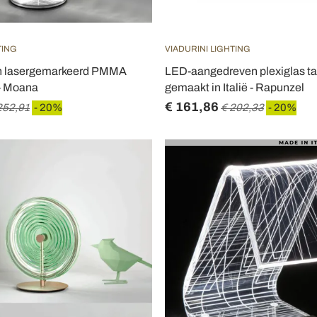
TING
VIADURINI LIGHTING
an lasergemarkeerd PMMA
LED-aangedreven plexiglas ta
 - Moana
gemaakt in Italië - Rapunzel
€ 161,86
252,91
- 20%
€ 202,33
- 20%