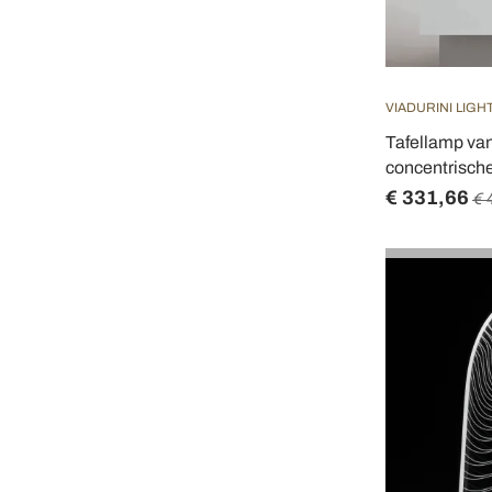
VIADURINI LIGH
Tafellamp van
concentrische
€ 331,66
€ 