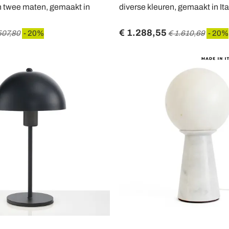
in twee maten, gemaakt in
diverse kleuren, gemaakt in Ital
€ 1.288,55
507,80
- 20%
€ 1.610,69
- 20%