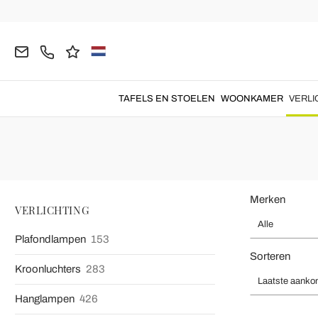
Homepage
VERLICHTING
Tafellampen
Moderne Tafellamp
Tafellampen Modern
Tafellampen modern
gemaakt met eenvoudige lijnen en
vierk
TAFELS EN STOELEN
WOONKAMER
VERLI
Merken
VERLICHTING
Alle
Plafondlampen
153
Sorteren
Kroonluchters
283
Laatste aanko
Hanglampen
426