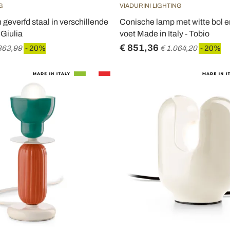
G
VIADURINI LIGHTING
 geverfd staal in verschillende
Conische lamp met witte bol 
 Giulia
voet Made in Italy - Tobio
€ 851,36
363,99
- 20%
€ 1.064,20
- 20%