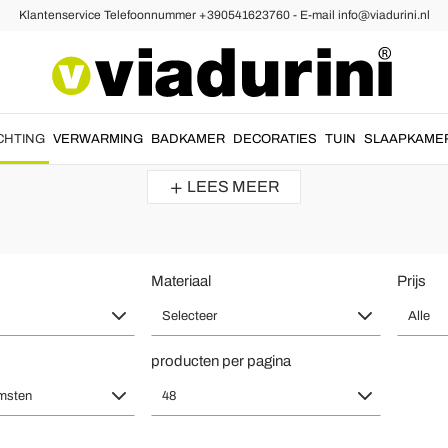
Klantenservice Telefoonnummer +390541623760 - E-mail info@viadurini.nl
en
 - Italiaanse Luxe Stijl voor Woon
ante en ronde vormen
voor een prachtig lichteffect.
Moderne tafellamp
CHTING
VERWARMING
BADKAMER
DECORATIES
TUIN
SLAAPKAME
lichtpunt
....
LEES MEER
Materiaal
Prijs
Selecteer
Alle
producten per pagina
msten
48