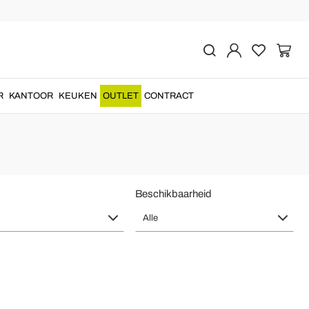
kamer en Slaapkamer
en
voor bureau of nachtkastje voor een functioneel en
Italiaans
R
KANTOOR
KEUKEN
OUTLET
CONTRACT
Beschikbaarheid
Alle