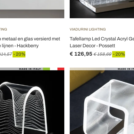
TING
VIADURINI LIGHTING
 metaal en glas versierd met
Tafellamp Led Crystal Acryl 
 lijnen - Hackberry
Laser Decor - Possett
€ 126,95
414,57
- 20%
€ 158,69
- 20%