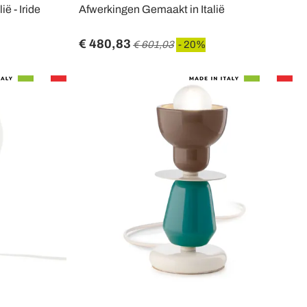
ië - Iride
Afwerkingen Gemaakt in Italië
€ 480,83
€ 601,03
- 20%