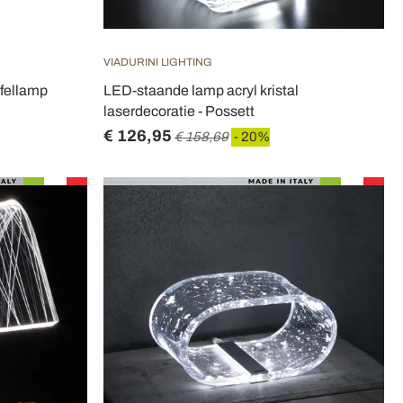
VIADURINI LIGHTING
fellamp
LED-staande lamp acryl kristal
laserdecoratie - Possett
€ 126,95
€ 158,69
- 20%