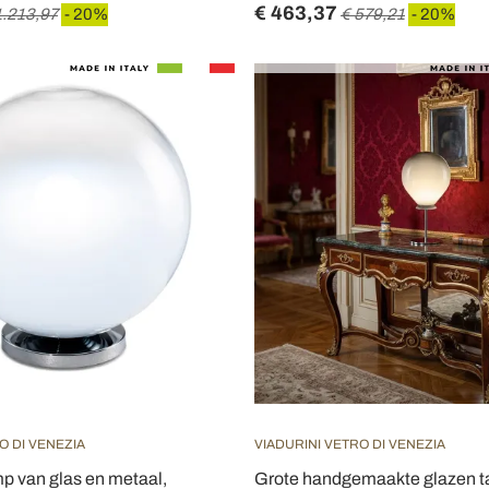
€ 463,37
1.213,97
- 20%
€ 579,21
- 20%
O DI VENEZIA
VIADURINI VETRO DI VENEZIA
amp van glas en metaal,
Grote handgemaakte glazen ta