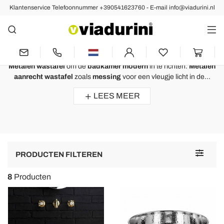
Klantenservice Telefoonnummer +390541623760 - E-mail info@viadurini.nl
Design Wastafels
Metalen Wastafel Gemaakt van
Messing - Italiaans Design
Metalen wastafel
om de
badkamer modern
in te richten.
Metalen
aanrecht wastafel
zoals
messing
voor een vleugje licht in de...
LEES MEER
Toggle
PRODUCTEN FILTEREN
navigat
8
Producten