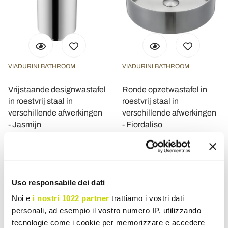
VIADURINI BATHROOM
VIADURINI BATHROOM
Vrijstaande designwastafel
Ronde opzetwastafel in
in roestvrij staal in
roestvrij staal in
verschillende afwerkingen
verschillende afwerkingen
- Jasmijn
- Fiordaliso
€ 2.417,62
€ 783,92
- 20%
- 20%
€ 3.022,02
€ 979,90
Uso responsabile dei dati
Noi e
i nostri 1022 partner
trattiamo i vostri dati
personali, ad esempio il vostro numero IP, utilizzando
tecnologie come i cookie per memorizzare e accedere