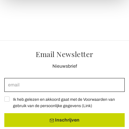
Approfondisci come vengono elaborati i tuoi dati personali
e imposta le tue preferenze nella
sezione dettagli
. Puoi
modificare o ritirare il tuo consenso in qualsiasi momento
dalla Dichiarazione sui cookie.
Utilizziamo i cookie per personalizzare contenuti ed
annunci, per fornire funzionalità dei social media e per
analizzare il nostro traffico. Condividiamo inoltre
Email Newsletter
informazioni sul modo in cui utilizza il nostro sito con i
nostri partner che si occupano di analisi dei dati web,
Nieuwsbrief
pubblicità e social media, i quali potrebbero combinarle
con altre informazioni che ha fornito loro o che hanno
raccolto dal suo utilizzo dei loro servizi.
Ik heb gelezen en akkoord gaat met de Voorwaarden van
gebruik van de persoonlijke gegevens (
Link
)
Inschrijven