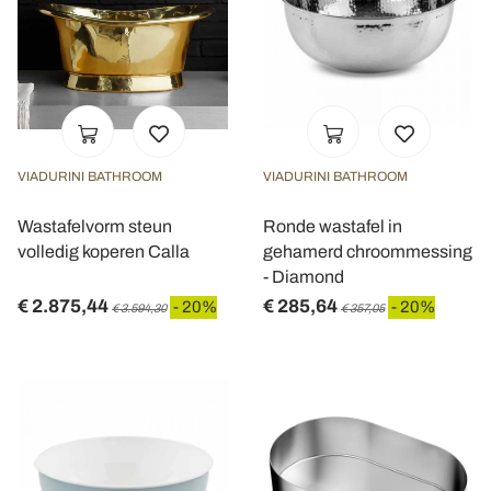
VIADURINI BATHROOM
VIADURINI BATHROOM
Wastafelvorm steun
Ronde wastafel in
volledig koperen Calla
gehamerd chroommessing
- Diamond
€ 2.875,44
€ 285,64
- 20%
- 20%
€ 3.594,30
€ 357,05