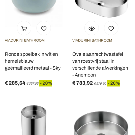
VIADURINI BATHROOM
VIADURINI BATHROOM
Ronde spoelbak in wit en
Ovale aanrechtwastafel
hemelsblauw
van roestvrij staal in
geëmailleerd metaal - Sky
verschillende afwerkingen
- Anemoon
€ 285,64
€ 783,92
- 20%
- 20%
€ 357,05
€ 979,90