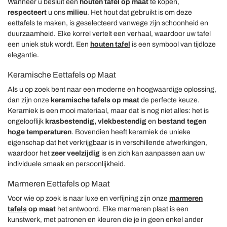
Wanneer u besluit een
houten tafel op maat
te kopen,
respecteert
u ons
milieu
. Het hout dat gebruikt is om deze
eettafels te maken, is geselecteerd vanwege zijn schoonheid en
duurzaamheid. Elke korrel vertelt een verhaal, waardoor uw tafel
een uniek stuk wordt. Een
houten tafel
is een symbool van tijdloze
elegantie.
Keramische Eettafels op Maat
Als u op zoek bent naar een moderne en hoogwaardige oplossing,
dan zijn onze
keramische
tafels op maat
de perfecte keuze.
Keramiek is een mooi materiaal, maar dat is nog niet alles: het is
ongelooflijk
krasbestendig, vlekbestendig
en
bestand tegen
hoge temperaturen
. Bovendien heeft keramiek de unieke
eigenschap dat het verkrijgbaar is in verschillende afwerkingen,
waardoor het
zeer veelzijdig
is en zich kan aanpassen aan uw
individuele smaak en persoonlijkheid.
Marmeren Eettafels op Maat
Voor wie op zoek is naar luxe en verfijning zijn onze
marmeren
tafels
op maat
het antwoord. Elke marmeren plaat is een
kunstwerk, met patronen en kleuren die je in geen enkel ander