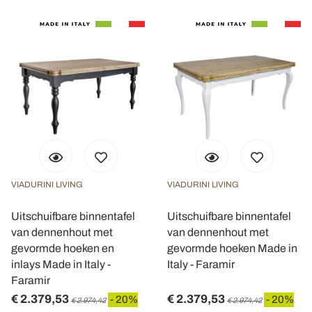
VIADURINI LIVING
VIADURINI LIVING
Uitschuifbare binnentafel
Uitschuifbare binnentafel
van dennenhout met
van dennenhout met
gevormde hoeken en
gevormde hoeken Made in
inlays Made in Italy -
Italy - Faramir
Faramir
€ 2.379,53
€ 2.379,53
- 20%
- 20%
€ 2.974,42
€ 2.974,42