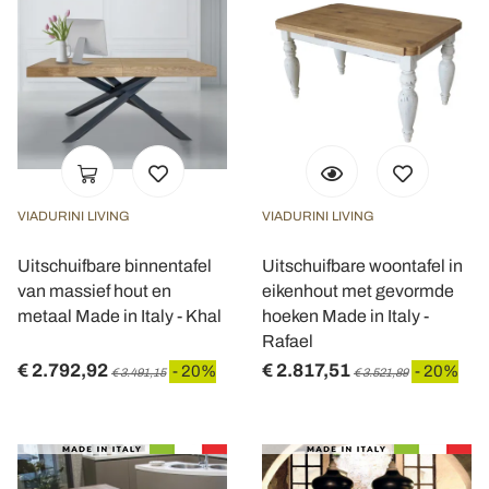
VIADURINI LIVING
VIADURINI LIVING
Uitschuifbare binnentafel
Uitschuifbare woontafel in
van massief hout en
eikenhout met gevormde
metaal Made in Italy - Khal
hoeken Made in Italy -
Rafael
€ 2.792,92
€ 2.817,51
- 20%
- 20%
€ 3.491,15
€ 3.521,89