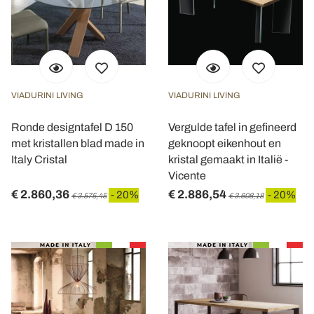
VIADURINI LIVING
VIADURINI LIVING
Ronde designtafel D 150
Vergulde tafel in gefineerd
met kristallen blad made in
geknoopt eikenhout en
Italy Cristal
kristal gemaakt in Italië -
Vicente
€ 2.860,36
€ 2.886,54
- 20%
- 20%
€ 3.575,45
€ 3.608,18