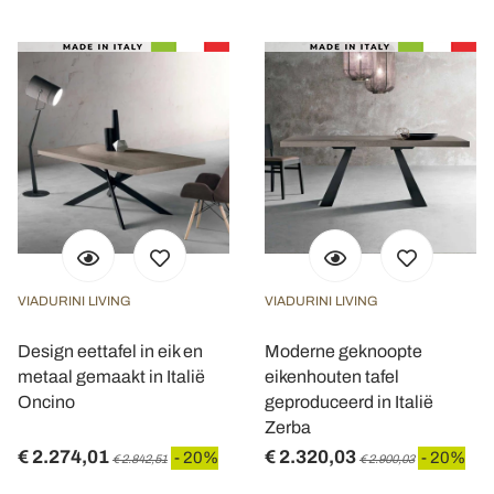
VIADURINI LIVING
VIADURINI LIVING
Design eettafel in eik en
Moderne geknoopte
metaal gemaakt in Italië
eikenhouten tafel
Oncino
geproduceerd in Italië
Zerba
€ 2.274,01
€ 2.320,03
- 20%
- 20%
€ 2.842,51
€ 2.900,03