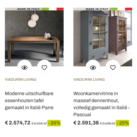
VIADURINI LIVING
VIADURINI LIVING
Moderne uitschuifbare
Woonkamervitrine in
essenhouten tafel
massief dennenhout,
gemaakt in Italië Parre
volledig gemaakt in Italië -
Pascual
€ 2.574,72
€ 2.591,38
- 20%
- 20%
€ 3.218,40
€ 3.239,23