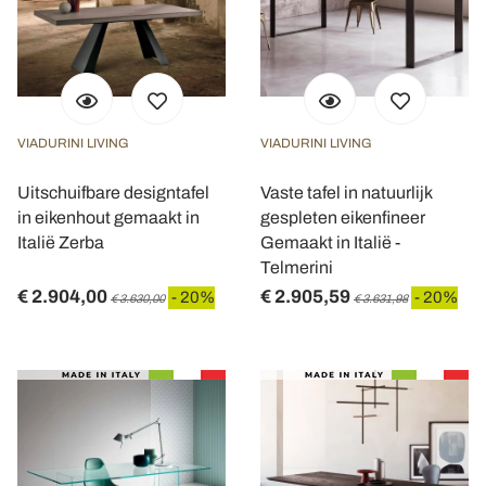
VIADURINI LIVING
VIADURINI LIVING
Uitschuifbare designtafel
Vaste tafel in natuurlijk
in eikenhout gemaakt in
gespleten eikenfineer
Italië Zerba
Gemaakt in Italië -
Telmerini
€ 2.904,00
€ 2.905,59
- 20%
- 20%
€ 3.630,00
€ 3.631,98