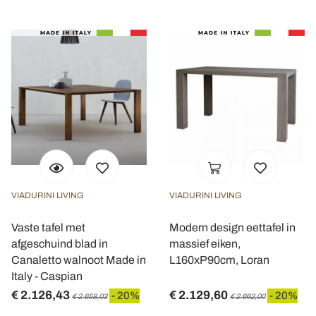
VIADURINI LIVING
VIADURINI LIVING
Vaste tafel met
Modern design eettafel in
afgeschuind blad in
massief eiken,
Canaletto walnoot Made in
L160xP90cm, Loran
Italy - Caspian
€ 2.126,43
€ 2.129,60
- 20%
- 20%
€ 2.658,03
€ 2.662,00