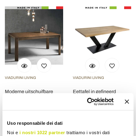
VIADURINI LIVING
VIADURINI LIVING
Moderne uitschuifbare
Eettafel in gefineerd
tafel met trapeziumpoten
geplateerd eikenhout en
in Parre-essenhout
metaal Made in Italy - Riad
€ 2.632,64
€ 2.715,16
- 20%
- 20%
€ 3.290,80
€ 3.393,95
Uso responsabile dei dati
Noi e
i nostri 1022 partner
trattiamo i vostri dati