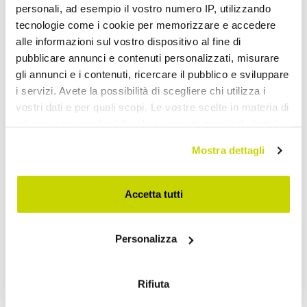
personali, ad esempio il vostro numero IP, utilizzando
tecnologie come i cookie per memorizzare e accedere
alle informazioni sul vostro dispositivo al fine di
pubblicare annunci e contenuti personalizzati, misurare
gli annunci e i contenuti, ricercare il pubblico e sviluppare
i servizi. Avete la possibilità di scegliere chi utilizza i
vostri dati e per quali scopi. Le vostre scelte in materia di
privacy sono applicabili solo su questa proprietà digitale
in cui avete effettuato le vostre scelte. È possibile
Mostra dettagli
modificare o revocare il proprio consenso in qualsiasi
VIADURINI LIVING
VIADURINI LIVING
momento dalla Dichiarazione sui cookie o facendo clic
Tafel in geplateerd
Gefineerde eikenhouten
sull'icona di attivazione della privacy.
Accetta tutti
eikenhout met vierkante
tafel en metalen poten
bladrand en metaal Made
Made in Italy - Consuelo
Con il tuo consenso, vorremmo anche:
in Italy - Riad
Personalizza
raccogliere informazioni sulla tua posizione
€ 2.715,16
€ 2.715,16
- 20%
- 20%
€ 3.393,95
€ 3.393,95
geografica, con un'approssimazione di qualche
metro,
Rifiuta
Identificare il tuo dispositivo, scansionandolo