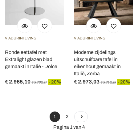
VIADURINI LIVING
VIADURINI LIVING
Ronde eettafel met
Moderne zijdelings
Extralight glazen blad
uitschuifbare tafel in
gemaakt in Italië - Dolce
eikenhout gemaakt in
Italië, Zerba
€ 2.965,10
€ 2.973,03
- 20%
- 20%
€ 3.706,37
€ 3.716,29
1
2
Pagina 1 van 4