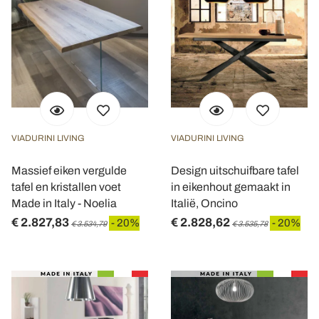
VIADURINI LIVING
VIADURINI LIVING
Massief eiken vergulde
Design uitschuifbare tafel
tafel en kristallen voet
in eikenhout gemaakt in
Made in Italy - Noelia
Italië, Oncino
€ 2.827,83
€ 2.828,62
- 20%
- 20%
€ 3.534,79
€ 3.535,78