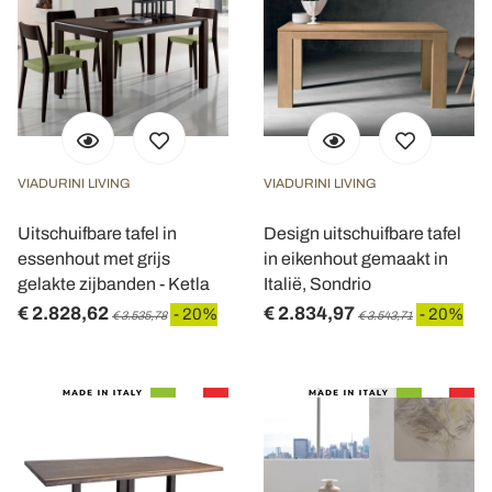
VIADURINI LIVING
VIADURINI LIVING
Uitschuifbare tafel in
Design uitschuifbare tafel
essenhout met grijs
in eikenhout gemaakt in
gelakte zijbanden - Ketla
Italië, Sondrio
€ 2.828,62
€ 2.834,97
- 20%
- 20%
€ 3.535,78
€ 3.543,71