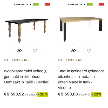
VIADURINI LIVING
VIADURINI LIVING
Woonkamertafel Volledig
Tafel in gefineerd geknoopt
gemaakt in eikenhout
eikenhout en metalen
Gemaakt in Italië - Geolier
poten Made in Italy -
Vicente
€ 2.550,92
€ 2.558,06
- 20%
- 20%
€ 3.188,65
€ 3.197,57