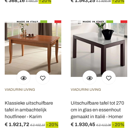
€ 368,16
€ 1.543,25
- 20%
- 20%
€ 460,20
€ 1.929,06
VIADURINI LIVING
VIADURINI LIVING
Klassieke uitschuifbare
Uitschuifbare tafel tot 270
tafel in ambachtelijk
cm in glas en essenhout
houtfineer - Karim
gemaakt in Italië - Homer
€ 1.921,72
€ 1.930,45
- 20%
- 20%
€ 2.402,15
€ 2.413,06