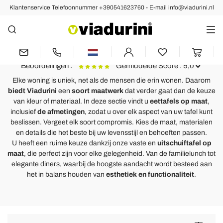
Klantenservice Telefoonnummer +390541623760 - E-mail info@viadurini.nl
Tafels
Eettafels op Maat: Italiaans
Ontwerp
Beoordelingen :
Gemiddelde Score : 5,0
Elke woning is uniek, net als de mensen die erin wonen. Daarom
biedt Viadurini
een
soort maatwerk
dat verder gaat dan de keuze
Moderne zijdelings uitschuifbare tafel in eikenhout gemaakt in
U
van kleur of materiaal. In deze sectie vindt u
eettafels op maat
,
Italië, Zerba
inclusief
de afmetingen
, zodat u over elk aspect van uw tafel kunt
N
Wirklich zufrieden mit meiner Bestellung. Toller Qualitätsartikel!!
beslissen. Vergeet elk soort compromis. Kies de maat, materialen
p
Einwandfreie Lieferung. Verpackung und Schutz an der Spitze!
en details die het beste bij uw levensstijl en behoeften passen.
s
Ich empfehle sehr !!
U heeft een ruime keuze dankzij onze vaste en
uitschuiftafel op
t
maat
, die perfect zijn voor elke gelegenheid. Van de familielunch tot
elegante diners, waarbij de hoogste aandacht wordt besteed aan
het in balans houden van
esthetiek en functionaliteit
.