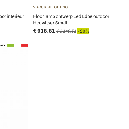
VIADURINI LIGHTING
or interieur
Floor lamp ontwerp Led Ldpe outdoor
Houwitser Small
€ 918,81
€ 1.148,51
- 20%