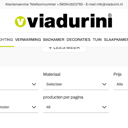
Klantenservice Telefoonnummer +390541623760 - E-mail info@viadurini.nl
ande Lampen
Lamp en Art Deco Staande Lamp voor
aanse ambachtslieden
. Eenvoud en elegantie in een
art deco staande 
CHTING
VERWARMING
BADKAMER
DECORATIES
TUIN
SLAAPKAME
LEES MEER
Materiaal
Prijs
Selecteer
Alle
producten per pagina
msten
48