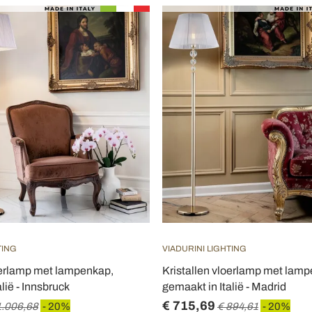
TING
VIADURINI LIGHTING
oerlamp met lampenkap,
Kristallen vloerlamp met lam
lië - Innsbruck
gemaakt in Italië - Madrid
€ 715,69
1.006,68
- 20%
€ 894,61
- 20%