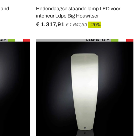
hand
Hedendaagse staande lamp LED voor
interieur Ldpe Big Houwitser
€ 1.317,91
€ 1.647,39
- 20%