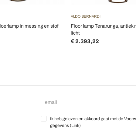
I
ALDO BERNARDI
vloerlamp in messing en stof
Floor lamp Tenarunga, antiek 
licht
€ 2.393,22
Ik heb gelezen en akkoord gaat met de Voorw
gegevens (
Link
)