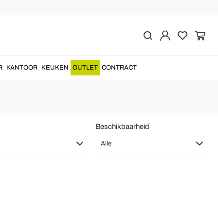
 Tijdloze Elegantie
lamp
die elke ruimte van het huis op een verfijnde manier...
R
KANTOOR
KEUKEN
OUTLET
CONTRACT
Beschikbaarheid
Alle