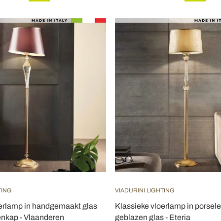
TING
VIADURINI LIGHTING
oerlamp in handgemaakt glas
Klassieke vloerlamp in porsele
enkap - Vlaanderen
geblazen glas - Eteria