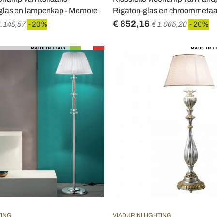
 glas en lampenkap - Memore
Rigaton-glas en chroommetaal
€ 852,16
1.140,57
- 20%
€ 1.065,20
- 20%
TING
VIADURINI LIGHTING