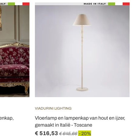
VIADURINI LIGHTING
penkap,
Vloerlamp en lampenkap van hout en ijzer,
gemaakt in Italië - Toscane
€ 516,53
€ 645,66
- 20%