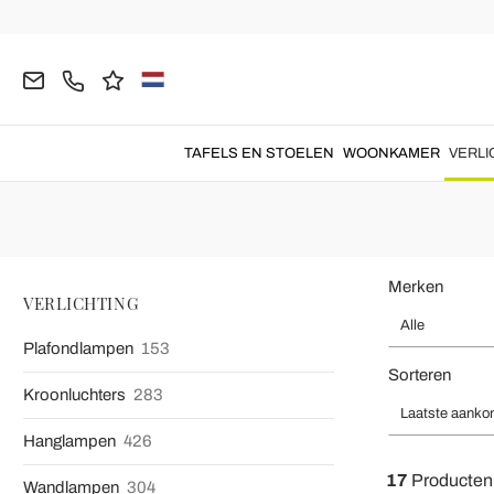
Homepage
VERLICHTING
Staande Lampen
Klassieke Sta
Klassieke Staande 
Klassieke staande lamp
gemaakt in barokstijl door
Itali
TAFELS EN STOELEN
WOONKAMER
VERLI
Merken
VERLICHTING
Alle
Plafondlampen
153
Sorteren
Kroonluchters
283
Laatste aanko
Hanglampen
426
17
Producten
Wandlampen
304