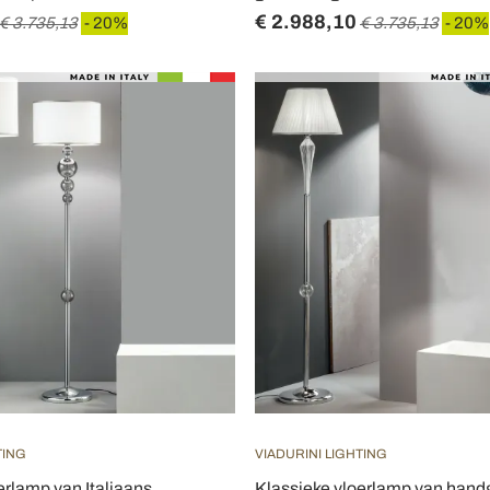
€ 2.988,10
€ 3.735,13
- 20%
€ 3.735,13
- 20%
TING
VIADURINI LIGHTING
erlamp van Italiaans
Klassieke vloerlamp van han