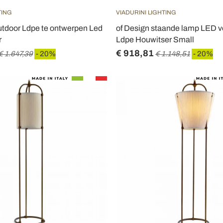
TING
VIADURINI LIGHTING
utdoor Ldpe te ontwerpen Led
of Design staande lamp LED vo
r
Ldpe Houwitser Small
€ 918,81
€ 1.647,39
- 20%
€ 1.148,51
- 20%