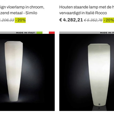
ign vloerlamp in chroom,
Houten staande lamp met de 
anzend metaal - Similo
vervaardigd in Italië Rocco
€ 4.282,21
1.206,03
- 20%
€ 5.352,76
- 20%