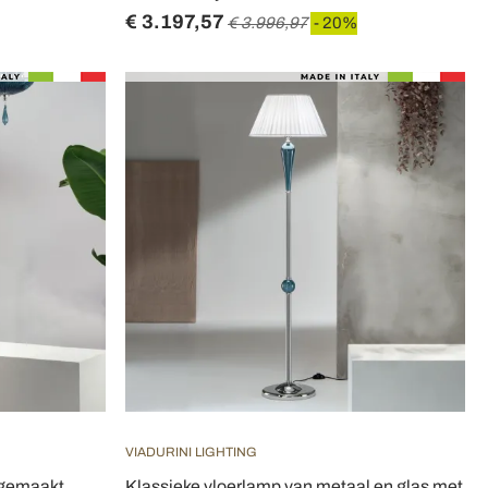
€ 3.197,57
€ 3.996,97
- 20%
VIADURINI LIGHTING
dgemaakt
Klassieke vloerlamp van metaal en glas met