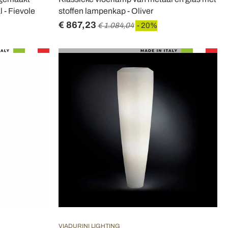
 - Fievole
stoffen lampenkap - Oliver
€ 867,23
€ 1.084,04
- 20%
VIADURINI LIGHTING