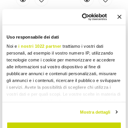
LIMAC DESIGN
MABELE
Lory wandlederen
Porta designtijdschriften
tijdschriftenrek, gemaakt in
Rotokalko door Mabele
Uso responsabile dei dati
Italië
€ 337,21
€ 275,72
Noi e
i nostri 1022 partner
trattiamo i vostri dati
personali, ad esempio il vostro numero IP, utilizzando
tecnologie come i cookie per memorizzare e accedere
alle informazioni sul vostro dispositivo al fine di
pubblicare annunci e contenuti personalizzati, misurare
gli annunci e i contenuti, ricercare il pubblico e sviluppare
i servizi. Avete la possibilità di scegliere chi utilizza i
Wand- of vloermagazijnrek in modern of vintage design in
vostri dati e per quali scopi. Le vostre scelte in materia di
leer, staal of glas.
privacy sono applicabili solo su questa proprietà digitale
Het tijdschriftenrek is een decoratief en functioneel meubelstuk,
in cui avete effettuato le vostre scelte. È possibile
dankzij speciale materialen en vormen zijn de tijdschriftenrekken
Mostra dettagli
modificare o revocare il proprio consenso in qualsiasi
een essentieel element, in de buurt van de bank of de salontafel in
de woonkamer.
momento dalla Dichiarazione sui cookie o facendo clic