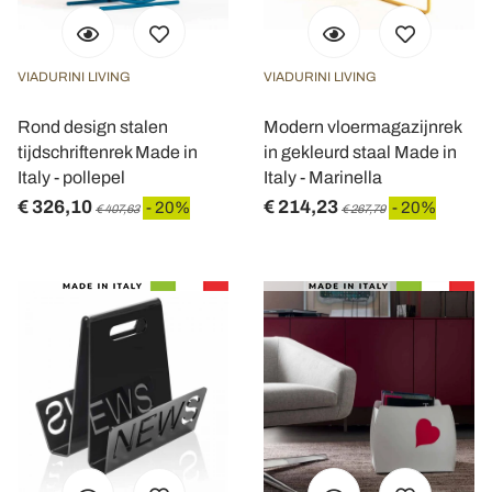
VIADURINI LIVING
VIADURINI LIVING
Rond design stalen
Modern vloermagazijnrek
tijdschriftenrek Made in
in gekleurd staal Made in
Italy - pollepel
Italy - Marinella
€ 326,10
€ 214,23
- 20%
- 20%
€ 407,63
€ 267,79