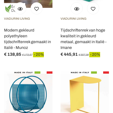
VIADURINI LIVING
VIADURINI LIVING
Modern gekleurd
Tijdschriftenrek van hoge
polyethyleen
kwaliteit in gekleurd
tijdschriftenrek gemaakt in
metaal, gemaakt in Italië -
Italië - Munoz
Imane
€ 138,85
€ 445,91
- 20%
- 20%
€ 173,57
€ 557,39