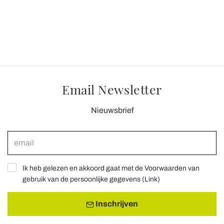
pubblicità e social media, i quali potrebbero combinarle
con altre informazioni che ha fornito loro o che hanno
raccolto dal suo utilizzo dei loro servizi.
Email Newsletter
Nieuwsbrief
Ik heb gelezen en akkoord gaat met de Voorwaarden van
gebruik van de persoonlijke gegevens (
Link
)
Inschrijven