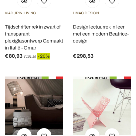
VIADURINI LIVING
LIMAC DESIGN
Tijdschriftenrek in zwart of
Design lectuurrek in leer
transparant
met een modern Beatrice-
plexiglasontwerp Gemaakt
design
in Italië - Omar
€ 80,93
€ 298,53
- 20%
€ 101,16