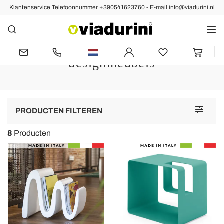
Klantenservice Telefoonnummer +390541623760 - E-mail info@viadurini.nl
WOONKAMER
Tijdschriftenrek, om uw
woonkamer te organiseren met
designmeubels
Toggle
PRODUCTEN FILTEREN
navigat
8
Producten