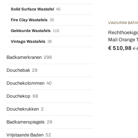
Solid Surface Wastafel
45
Fire Clay Wastafels
35
VIADURINI BAT
Gekleurde Wastafels
115
Rechthoekige
Mali Orange T
Vintage Wastafels
35
€ 510,98
€ 
Badkamerkranen
296
Douchebak
29
Douchekolommen
40
Douchekop
68
Douchekrukken
2
Badkamerspiegels
29
Vrijstaande Baden
52