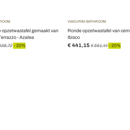
HROOM
VIADURINI BATHROOM
 opzetwastafel gemaakt van
Ronde opzetwastafel van ceme
errazzo - Azalea
Ibisco
€ 441,15
638,72
- 20%
€ 551,44
- 20%