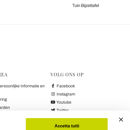
Tuin Bijzettafel
REA
VOLG ONS OP
rsoonlijke Informatie en
Facebook
Instagram
ring
Youtube
arden
Twitter
k en Terugbetalingen
arantie
Accetta tutti