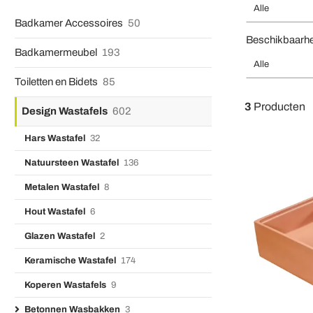
Alle
Badkamer Accessoires
50
Beschikbaarh
Badkamermeubel
193
Alle
Toiletten en Bidets
85
3
Producten
Design Wastafels
602
Hars Wastafel
32
Natuursteen Wastafel
136
Metalen Wastafel
8
Hout Wastafel
6
Glazen Wastafel
2
Keramische Wastafel
174
Koperen Wastafels
9
Betonnen Wasbakken
3