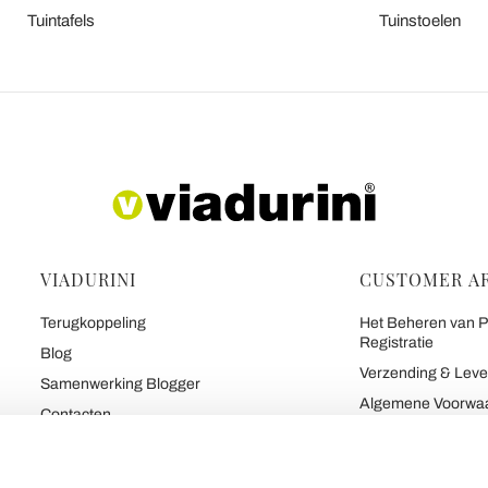
Tuintafels
Tuinstoelen
VIADURINI
CUSTOMER A
Terugkoppeling
Het Beheren van Pe
Registratie
Blog
Verzending & Leve
Samenwerking Blogger
Algemene Voorwa
Contacten
Maakte Gemakkelij
De 7 Beloften van Viadurini
Veilig Betalen en G
Over Ons