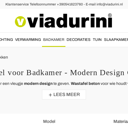
Klantenservice Telefoonnummer +390541623760 - E-mail info@viadurini.nl
CHTING
VERWARMING
BADKAMER
DECORATIES
TUIN
SLAAPKAME
kken
el voor Badkamer - Modern Design G
 een vleugje
modern design
te geven.
Wastafel beton
voor wie houdt v
LEES MEER
Model
Materia