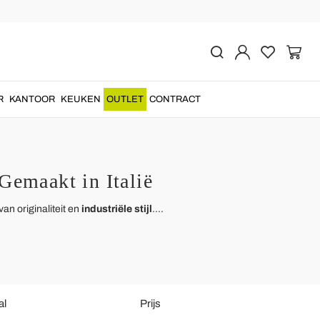
R
KANTOOR
KEUKEN
OUTLET
CONTRACT
emaakt in Italië
an originaliteit en
industriële stijl
....
al
Prijs