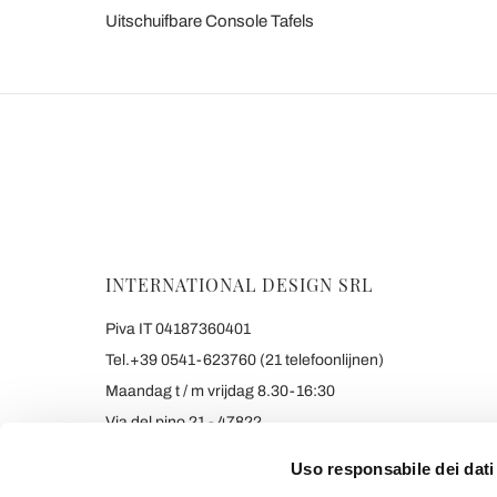
Uitschuifbare Console Tafels
INTERNATIONAL DESIGN SRL
Piva IT 04187360401
Tel.+39 0541-623760 (21 telefoonlijnen)
Maandag t / m vrijdag 8.30-16:30
Via del pino 21 - 47822
Santarcangelo di Romagna (RIMINI) Italy
Uso responsabile dei dati
info@viadurini.nl