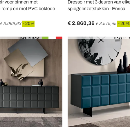
oir voor binnen met
Dressoir met 3 deuren van eik
 romp en met PVC beklede
spiegelinzetstukken - Enrica
€ 2.860,36
€ 3.069,63
- 20%
€ 3.575,45
- 20%