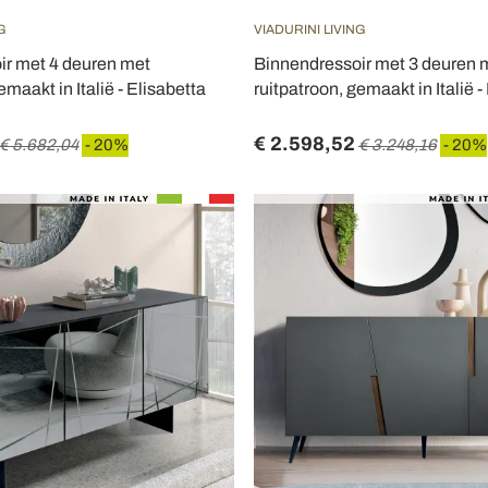
G
VIADURINI LIVING
ir met 4 deuren met
Binnendressoir met 3 deuren 
emaakt in Italië - Elisabetta
ruitpatroon, gemaakt in Italië -
€ 2.598,52
€ 5.682,04
- 20%
€ 3.248,16
- 20%