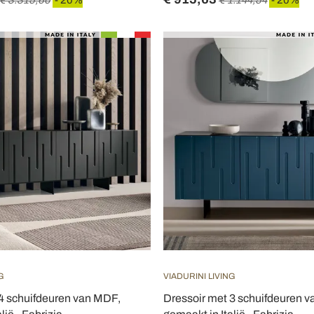
€ 3.315,60
- 20%
€ 1.144,54
- 20%
G
VIADURINI LIVING
 4 schuifdeuren van MDF,
Dressoir met 3 schuifdeuren 