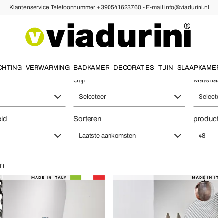
Klantenservice Telefoonnummer +390541623760 - E-mail info@viadurini.nl
tnische Dressoirs om de Woonkamer 
CHTING
VERWARMING
BADKAMER
DECORATIES
TUIN
SLAAPKAME
Stijl
Materia
Selecteer
Select
eid
Sorteren
product
Laatste aankomsten
48
en