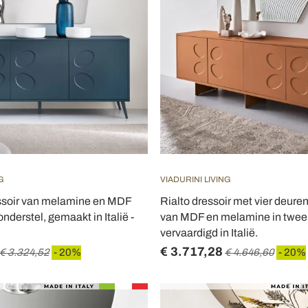
G
VIADURINI LIVING
essoir van melamine en MDF
Rialto dressoir met vier deure
nderstel, gemaakt in Italië -
van MDF en melamine in twee
vervaardigd in Italië.
€ 3.717,28
€ 3.324,52
- 20%
€ 4.646,60
- 20%