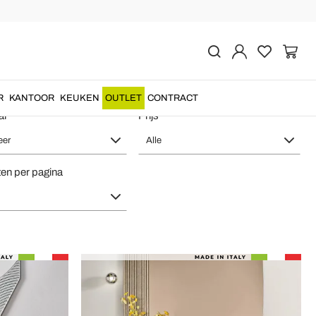
in te Richten
R
KANTOOR
KEUKEN
OUTLET
CONTRACT
al
Prijs
eer
Alle
en per pagina