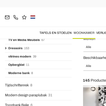
Chaise Longue
9
Homepage
WOONKAMER
Woonkamer sets
Dressoirs
Designer Boekenkasten
92
Moderne en E
Woonkamer sets
362
Kasten en Dressoirs
84
TAFELS EN STOELEN
WOONKAMER
VERLI
Merken
TV en Media Meubels
67
Alle
Dressoirs
153
vitrines modern
39
Beschikbaarh
Opbergkist
11
Alle
Moderne bank
8
145
Product
Tijdschriftenrek
8
Modern design paraplubak
31
Toonbank Balie
6