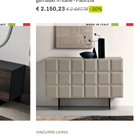
gemaakt in Italië - Fabrizia
€ 2.150,23
€ 2.687,79
- 20%
VIADURINI LIVING