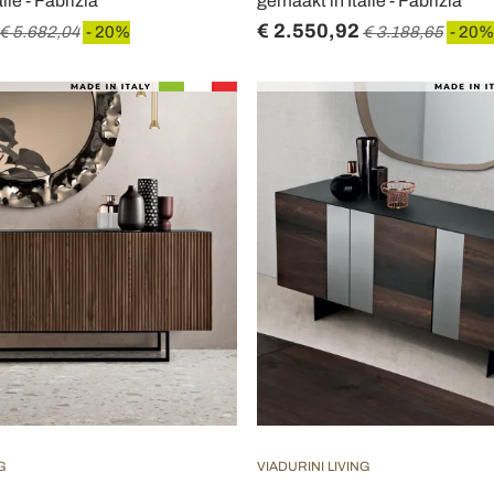
lië - Fabrizia
gemaakt in Italië - Fabrizia
€ 2.550,92
€ 5.682,04
- 20%
€ 3.188,65
- 20%
G
VIADURINI LIVING