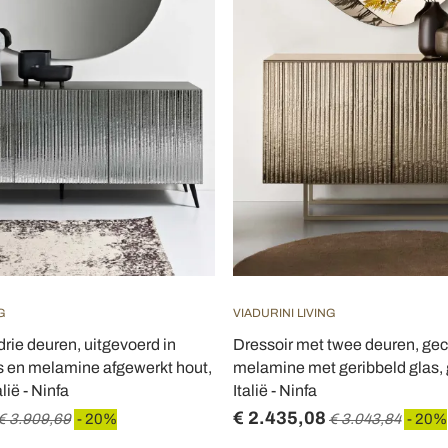
G
VIADURINI LIVING
drie deuren, uitgevoerd in
Dressoir met twee deuren, gec
s en melamine afgewerkt hout,
melamine met geribbeld glas,
lië - Ninfa
Italië - Ninfa
€ 2.435,08
€ 3.909,69
- 20%
€ 3.043,84
- 20%