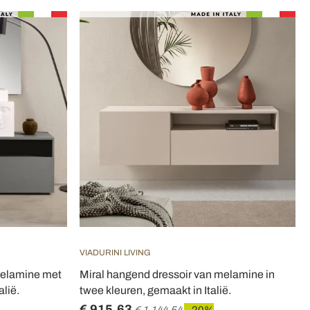
VIADURINI LIVING
 melamine met
Miral hangend dressoir van melamine in
alië.
twee kleuren, gemaakt in Italië.
€ 915,63