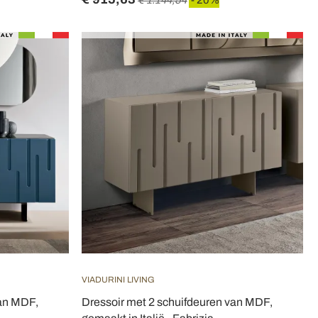
€ 1.144,54
- 20%
VIADURINI LIVING
van MDF,
Dressoir met 2 schuifdeuren van MDF,