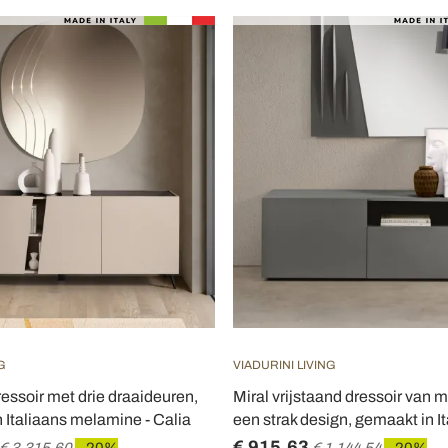
G
VIADURINI LIVING
ressoir met drie draaideuren,
Miral vrijstaand dressoir van
n Italiaans melamine - Calia
een strak design, gemaakt in It
€ 915,63