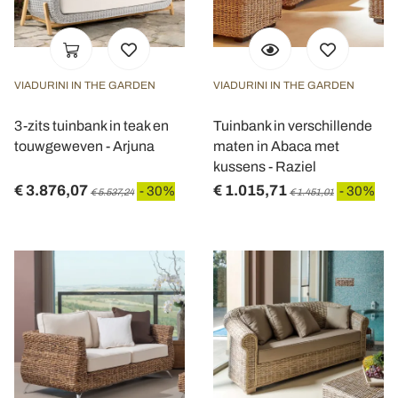
VIADURINI IN THE GARDEN
VIADURINI IN THE GARDEN
3-zits tuinbank in teak en
Tuinbank in verschillende
touwgeweven - Arjuna
maten in Abaca met
kussens - Raziel
€ 3.876,07
€ 1.015,71
- 30%
- 30%
€ 5.537,24
€ 1.451,01