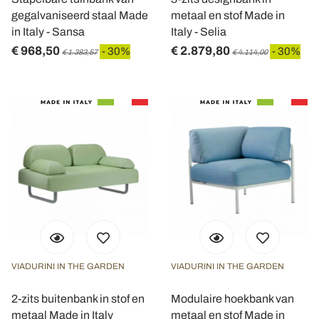
gegalvaniseerd staal Made
metaal en stof Made in
in Italy - Sansa
Italy - Selia
€ 968,50
€ 2.879,80
- 30%
- 30%
€ 1.383,57
€ 4.114,00
VIADURINI IN THE GARDEN
VIADURINI IN THE GARDEN
2-zits buitenbank in stof en
Modulaire hoekbank van
metaal Made in Italy
metaal en stof Made in