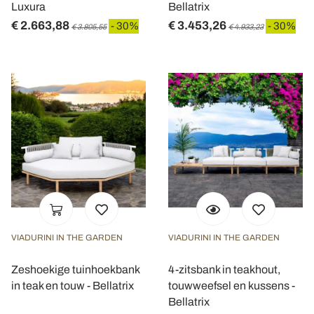
Luxura
Bellatrix
€ 2.663,88
€ 3.453,26
- 30%
- 30%
€ 3.805,55
€ 4.933,23
VIADURINI IN THE GARDEN
VIADURINI IN THE GARDEN
Zeshoekige tuinhoekbank
4-zitsbank in teakhout,
in teak en touw - Bellatrix
touwweefsel en kussens -
Bellatrix