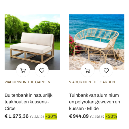
VIADURINI IN THE GARDEN
VIADURINI IN THE GARDEN
Buitenbank in natuurlijk
Tuinbank van aluminium
teakhout en kussens -
en polyrotan geweven en
Circe
kussen - Ellide
€ 1.275,36
€ 944,89
- 30%
- 30%
€ 1.821,94
€ 1.349,84