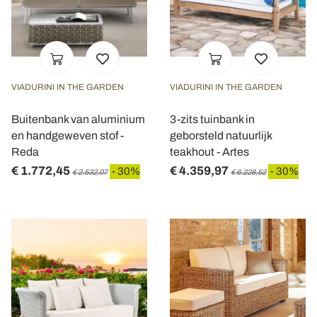
VIADURINI IN THE GARDEN
VIADURINI IN THE GARDEN
Buitenbank van aluminium
3-zits tuinbank in
en handgeweven stof -
geborsteld natuurlijk
Reda
teakhout - Artes
€ 1.772,45
€ 4.359,97
- 30%
- 30%
€ 2.532,07
€ 6.228,52