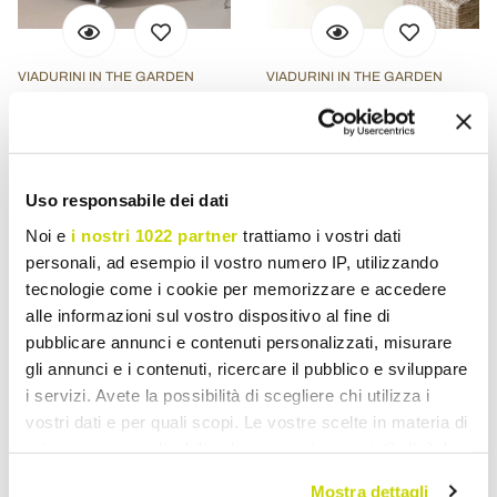
VIADURINI IN THE GARDEN
VIADURINI IN THE GARDEN
2- of 3-zits buitenbank in
Tuinbank van natuurlijke
bananenboom met
Kubù-vezel met kussens -
kussens - Legolas
Isildur
Uso responsabile dei dati
€ 1.232,32
€ 1.403,10
- 30%
- 30%
€ 1.760,45
€ 2.004,43
Noi e
i nostri 1022 partner
trattiamo i vostri dati
personali, ad esempio il vostro numero IP, utilizzando
tecnologie come i cookie per memorizzare e accedere
alle informazioni sul vostro dispositivo al fine di
pubblicare annunci e contenuti personalizzati, misurare
gli annunci e i contenuti, ricercare il pubblico e sviluppare
i servizi. Avete la possibilità di scegliere chi utilizza i
vostri dati e per quali scopi. Le vostre scelte in materia di
privacy sono applicabili solo su questa proprietà digitale
in cui avete effettuato le vostre scelte. È possibile
Mostra dettagli