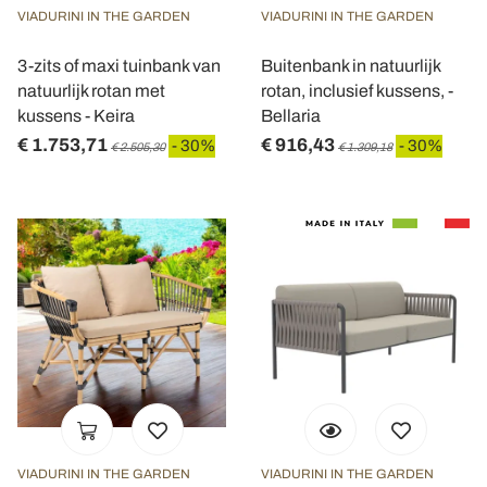
VIADURINI IN THE GARDEN
VIADURINI IN THE GARDEN
informazioni sul modo in cui utilizza il nostro sito con i
nostri partner che si occupano di analisi dei dati web,
3-zits of maxi tuinbank van
Buitenbank in natuurlijk
pubblicità e social media, i quali potrebbero combinarle
natuurlijk rotan met
rotan, inclusief kussens, -
con altre informazioni che ha fornito loro o che hanno
kussens - Keira
Bellaria
raccolto dal suo utilizzo dei loro servizi.
€ 1.753,71
€ 916,43
- 30%
- 30%
€ 2.505,30
€ 1.309,18
VIADURINI IN THE GARDEN
VIADURINI IN THE GARDEN