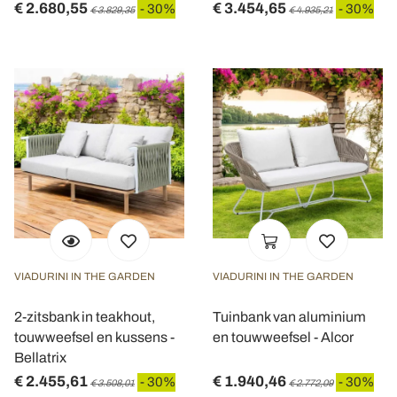
€ 2.680,55
€ 3.454,65
- 30%
- 30%
€ 3.829,35
€ 4.935,21
VIADURINI IN THE GARDEN
VIADURINI IN THE GARDEN
2-zitsbank in teakhout,
Tuinbank van aluminium
touwweefsel en kussens -
en touwweefsel - Alcor
Bellatrix
€ 2.455,61
€ 1.940,46
- 30%
- 30%
€ 3.508,01
€ 2.772,09