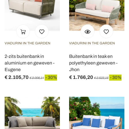
VIADURINI IN THE GARDEN
VIADURINI IN THE GARDEN
2-zits buitenbank in
Buitenbank in teak en
aluminium en geweven -
polyethyleen geweven -
Eugene
Jhon
€ 2.105,70
€ 1.766,20
- 30%
- 30%
€ 3.008,14
€ 2.523,15