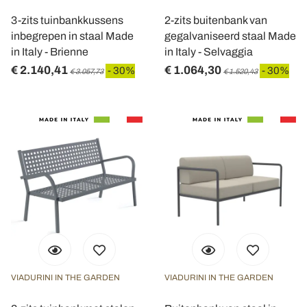
3-zits tuinbankkussens
2-zits buitenbank van
inbegrepen in staal Made
gegalvaniseerd staal Made
in Italy - Brienne
in Italy - Selvaggia
€ 2.140,41
€ 1.064,30
- 30%
- 30%
€ 3.057,73
€ 1.520,43
VIADURINI IN THE GARDEN
VIADURINI IN THE GARDEN