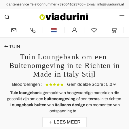
Klantenservice Telefoonnummer +390541623760 - E-mail info@viadurini.nl
TUIN
Tuin Loungebank om een ​​
Buitenomgeving in te Richten in
Made in Italy Stijl
Beoordelingen :
Gemiddelde Score : 5,0
Tuin loungebank
gemaakt van hoogwaardige materialen die
geschikt zijn om een ​​
buitenomgeving
of een
terras
in te richten.
Sofa eiland rustgevende tuin met Hector gemaakt weven met de
Loungebank buiten
van
Italiaans design
om momenten van
hand, modern design
ontspanning te...
Semplicemente adoro questo divano isola!
LEES MEER
Ho acquistato questo daybed rotondo per il mio giardino ed è stupendo.
Super confortevole e curato nei dettagli.