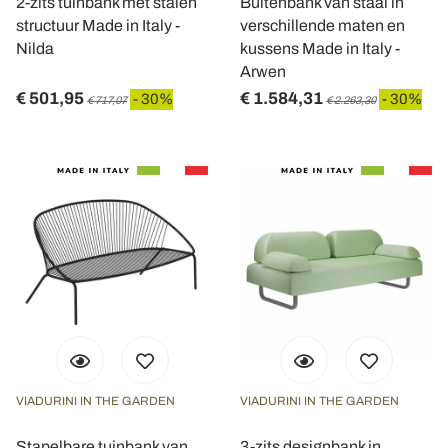
2-zits tuinbank met stalen
Buitenbank van staal in
structuur Made in Italy -
verschillende maten en
Nilda
kussens Made in Italy -
Arwen
€ 501,95
€ 1.584,31
- 30%
- 30%
€ 717,07
€ 2.263,30
VIADURINI IN THE GARDEN
VIADURINI IN THE GARDEN
Stapelbare tuinbank van
3-zits designbank in