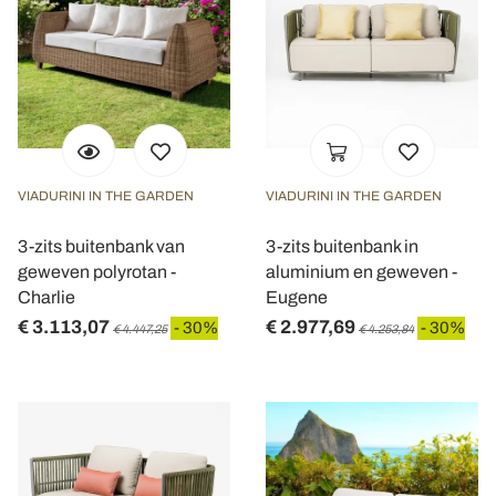
VIADURINI IN THE GARDEN
VIADURINI IN THE GARDEN
3-zits buitenbank van
3-zits buitenbank in
geweven polyrotan -
aluminium en geweven -
Charlie
Eugene
€ 3.113,07
€ 2.977,69
- 30%
- 30%
€ 4.447,25
€ 4.253,84