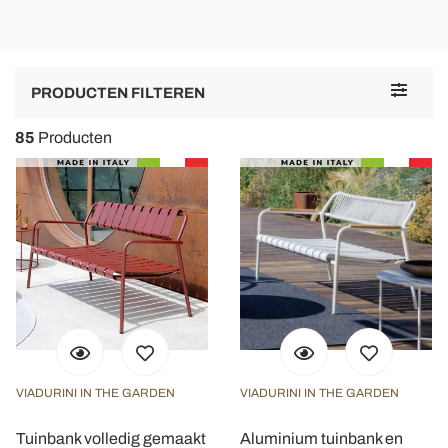
Assolutamente all'altezza delle mie aspettative.
Toggle
PRODUCTEN FILTEREN
navigat
85
Producten
VIADURINI IN THE GARDEN
VIADURINI IN THE GARDEN
Tuinbank volledig gemaakt
Aluminium tuinbank en