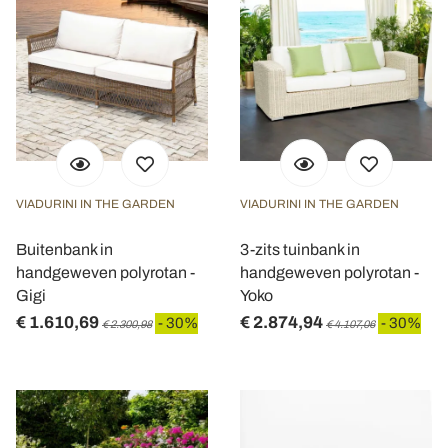
VIADURINI IN THE GARDEN
VIADURINI IN THE GARDEN
Buitenbank in
3-zits tuinbank in
handgeweven polyrotan -
handgeweven polyrotan -
Gigi
Yoko
€ 1.610,69
€ 2.874,94
- 30%
- 30%
€ 2.300,98
€ 4.107,06