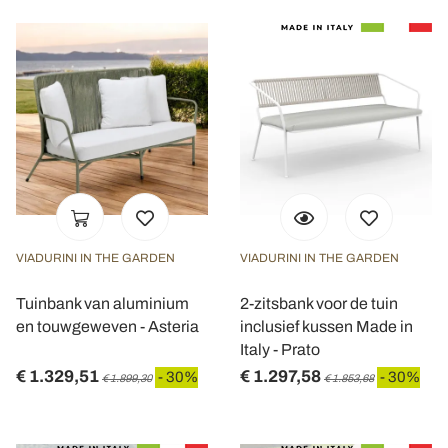
VIADURINI IN THE GARDEN
VIADURINI IN THE GARDEN
Tuinbank van aluminium
2-zitsbank voor de tuin
en touwgeweven - Asteria
inclusief kussen Made in
Italy - Prato
€ 1.329,51
€ 1.297,58
- 30%
- 30%
€ 1.899,30
€ 1.853,68