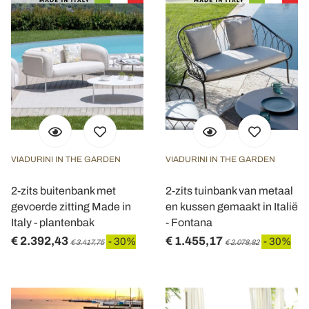
VIADURINI IN THE GARDEN
VIADURINI IN THE GARDEN
2-zits buitenbank met
2-zits tuinbank van metaal
gevoerde zitting Made in
en kussen gemaakt in Italië
Italy - plantenbak
- Fontana
€ 2.392,43
€ 1.455,17
- 30%
- 30%
€ 3.417,75
€ 2.078,82