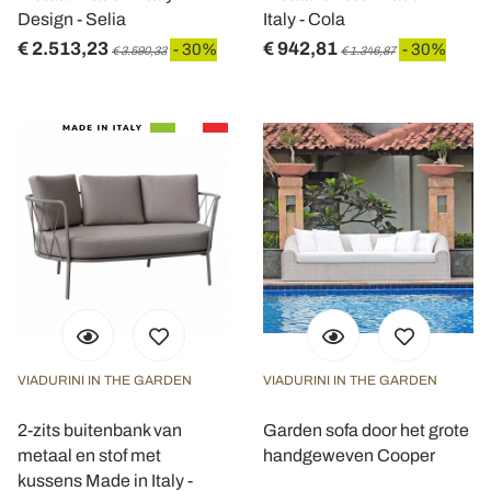
Design - Selia
Italy - Cola
€ 2.513,23
€ 942,81
- 30%
- 30%
€ 3.590,33
€ 1.346,87
VIADURINI IN THE GARDEN
VIADURINI IN THE GARDEN
2-zits buitenbank van
Garden sofa door het grote
metaal en stof met
handgeweven Cooper
kussens Made in Italy -