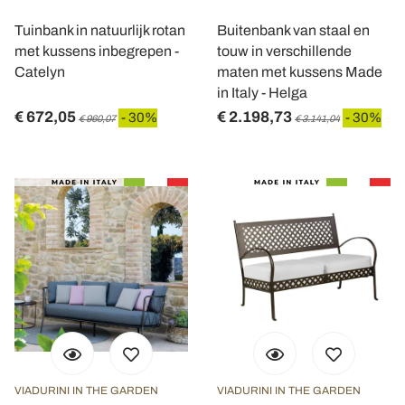
Tuinbank in natuurlijk rotan
Buitenbank van staal en
met kussens inbegrepen -
touw in verschillende
Catelyn
maten met kussens Made
in Italy - Helga
€ 672,05
€ 2.198,73
- 30%
- 30%
€ 960,07
€ 3.141,04
VIADURINI IN THE GARDEN
VIADURINI IN THE GARDEN