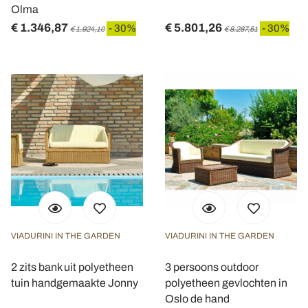
Olma
€ 1.346,87
€ 5.801,26
- 30%
- 30%
€ 1.924,10
€ 8.287,51
VIADURINI IN THE GARDEN
VIADURINI IN THE GARDEN
2 zits bank uit polyetheen
3 persoons outdoor
tuin handgemaakte Jonny
polyetheen gevlochten in
Oslo de hand