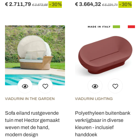
€ 2.711,79
€ 3.664,32
- 30%
- 30%
€ 3.873,98
€ 5.234,74
VIADURINI IN THE GARDEN
VIADURINI LIGHTING
Sofa eiland rustgevende
Polyethyleen buitenbank
tuin met Hector gemaakt
verkrijgbaar in diverse
weven met de hand,
kleuren - inclusief
modern design
handdoek