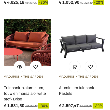
€ 4.625,18
€ 1.052,90
- 30%
- 20%
€ 6.607,39
€ 1.316,12
VIADURINI IN THE GARDEN
VIADURINI IN THE GARDEN
Tuinbank in aluminium,
Aluminium tuinbank -
touw en marsala of witte
Pastels
stof - Brise
€ 1.681,50
€ 2.597,47
- 30%
- 30%
€ 2.402,15
€ 3.710,67