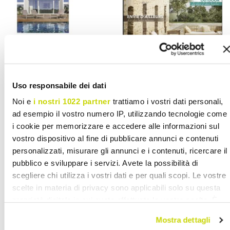
Hola!com Web Spain
Maison & jardin
Uso responsabile dei dati
Magazine France
05.2022
Noi e
i nostri 1022 partner
trattiamo i vostri dati personali,
05.2022
ad esempio il vostro numero IP, utilizzando tecnologie come
i cookie per memorizzare e accedere alle informazioni sul
vostro dispositivo al fine di pubblicare annunci e contenuti
personalizzati, misurare gli annunci e i contenuti, ricercare il
pubblico e sviluppare i servizi. Avete la possibilità di
scegliere chi utilizza i vostri dati e per quali scopi. Le vostre
scelte in materia di privacy sono applicabili solo su questa
proprietà digitale in cui avete effettuato le vostre scelte. È
possibile modificare o revocare il proprio consenso in
Mostra dettagli
qualsiasi momento dalla Dichiarazione sui cookie o facendo