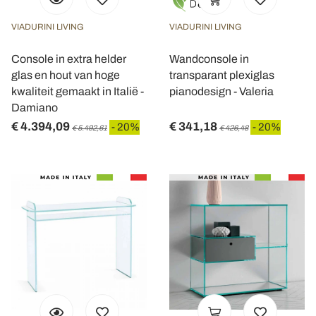
VIADURINI LIVING
VIADURINI LIVING
Console in extra helder
Wandconsole in
glas en hout van hoge
transparant plexiglas
kwaliteit gemaakt in Italië -
pianodesign - Valeria
Damiano
€ 4.394,09
€ 341,18
- 20%
- 20%
€ 5.492,61
€ 426,48