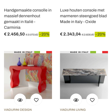
Handgemaakte consolle in
Luxe houten console met
massief dennenhout
marmeren steengoed blad
gemaakt in Italië -
Made in Italy - Oxide
Carminia
€ 2.456,50
€ 2.343,04
- 20%
- 20%
€ 3.070,62
€ 2.928,80
VIADURINI DESIGN
VIADURINI LIVING