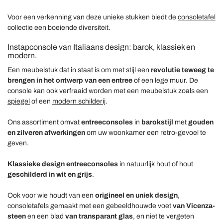
Voor een verkenning van deze unieke stukken biedt de
consoletafel
collectie een boeiende diversiteit.
Instapconsole van Italiaans design: barok, klassiek en
modern.
Een meubelstuk dat in staat is om met stijl een
revolutie teweeg te
brengen in het ontwerp van een entree
of een lege muur. De
console kan ook verfraaid worden met een meubelstuk zoals een
spiegel
of een
modern schilderij
.
Ons assortiment omvat
entreeconsoles
in
barokstijl
met
gouden
en zilveren afwerkingen
om uw woonkamer een retro-gevoel te
geven.
Klassieke design entreeconsoles
in natuurlijk hout of hout
geschilderd in wit en grijs
.
Ook voor wie houdt van een
origineel en uniek design
,
consoletafels gemaakt met een gebeeldhouwde voet
van Vicenza-
steen
en een blad
van transparant glas
, en niet te vergeten