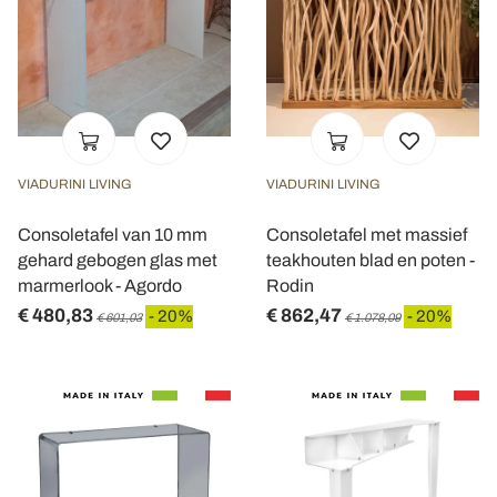
VIADURINI LIVING
VIADURINI LIVING
Consoletafel van 10 mm
Consoletafel met massief
gehard gebogen glas met
teakhouten blad en poten -
marmerlook - Agordo
Rodin
€ 480,83
€ 862,47
- 20%
- 20%
€ 601,03
€ 1.078,09