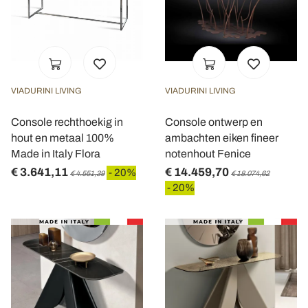
VIADURINI LIVING
VIADURINI LIVING
Console rechthoekig in
Console ontwerp en
hout en metaal 100%
ambachten eiken fineer
Made in Italy Flora
notenhout Fenice
€ 3.641,11
€ 14.459,70
- 20%
€ 4.551,39
€ 18.074,62
- 20%