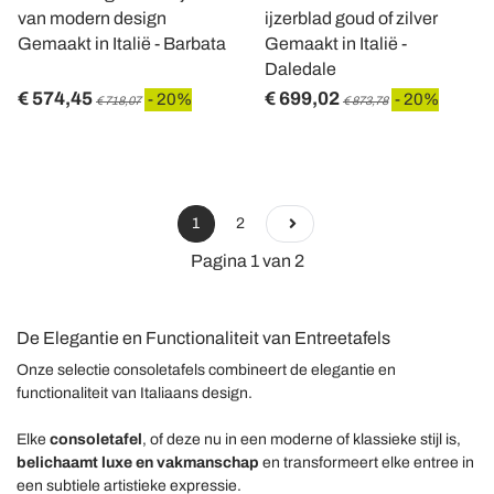
van modern design
ijzerblad goud of zilver
Gemaakt in Italië - Barbata
Gemaakt in Italië -
Daledale
€ 574,45
€ 699,02
- 20%
- 20%
€ 718,07
€ 873,78
1
2
Pagina 1 van 2
De Elegantie en Functionaliteit van Entreetafels
Onze selectie consoletafels combineert de elegantie en
functionaliteit van Italiaans design.
Elke
consoletafel
, of deze nu in een moderne of klassieke stijl is,
belichaamt luxe en vakmanschap
en transformeert elke entree in
een subtiele artistieke expressie.