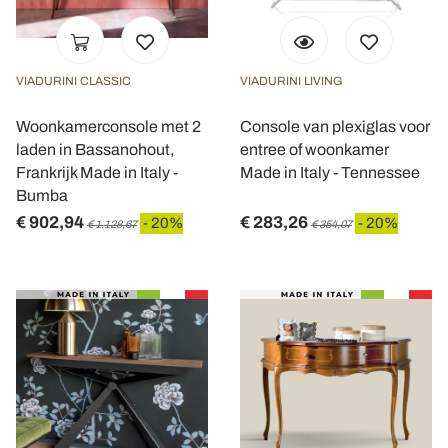
VIADURINI CLASSIC
VIADURINI LIVING
Woonkamerconsole met 2
Console van plexiglas voor
laden in Bassanohout,
entree of woonkamer
Frankrijk Made in Italy -
Made in Italy - Tennessee
Bumba
€ 902,94
€ 283,26
- 20%
- 20%
€ 1.128,67
€ 354,07