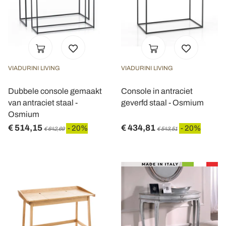
VIADURINI LIVING
VIADURINI LIVING
Dubbele console gemaakt
Console in antraciet
van antraciet staal -
geverfd staal - Osmium
Osmium
€ 514,15
€ 434,81
- 20%
- 20%
€ 642,69
€ 543,51