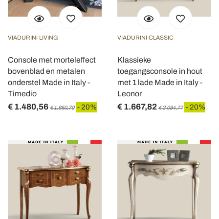
VIADURINI LIVING
VIADURINI CLASSIC
Console met morteleffect
Klassieke
bovenblad en metalen
toegangsconsole in hout
onderstel Made in Italy -
met 1 lade Made in Italy -
Timedio
Leonor
€ 1.480,56
€ 1.667,82
- 20%
- 20%
€ 1.850,70
€ 2.084,77