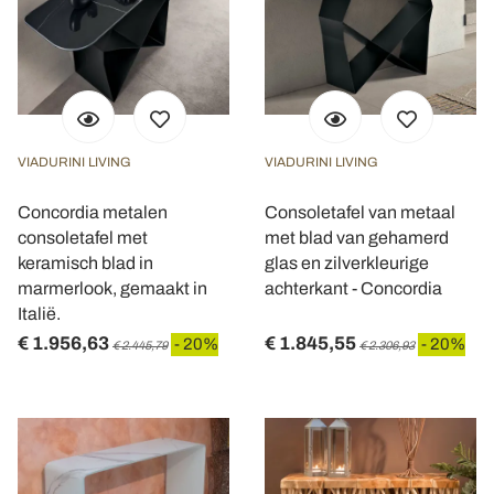
VIADURINI LIVING
VIADURINI LIVING
Concordia metalen
Consoletafel van metaal
consoletafel met
met blad van gehamerd
keramisch blad in
glas en zilverkleurige
marmerlook, gemaakt in
achterkant - Concordia
Italië.
€ 1.956,63
€ 1.845,55
- 20%
- 20%
€ 2.445,79
€ 2.306,93