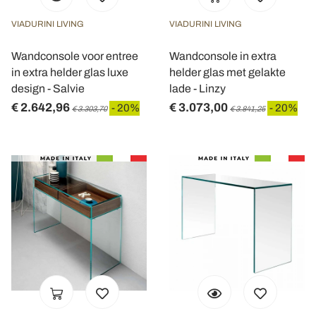
VIADURINI LIVING
VIADURINI LIVING
Wandconsole voor entree
Wandconsole in extra
in extra helder glas luxe
helder glas met gelakte
design - Salvie
lade - Linzy
€ 2.642,96
€ 3.073,00
- 20%
- 20%
€ 3.303,70
€ 3.841,25