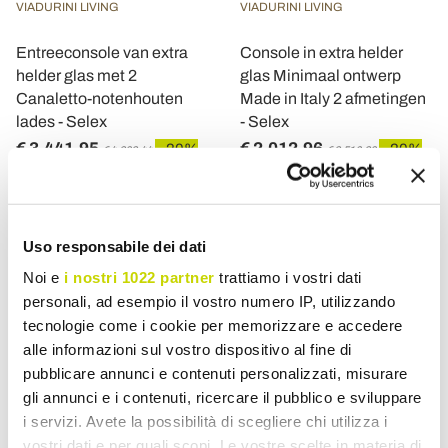
VIADURINI LIVING
VIADURINI LIVING
Entreeconsole van extra
Console in extra helder
helder glas met 2
glas Minimaal ontwerp
Canaletto-notenhouten
Made in Italy 2 afmetingen
lades - Selex
- Selex
€ 3.441,95
€ 2.012,96
- 20%
- 20%
€ 4.302,44
€ 2.516,20
Uso responsabile dei dati
Noi e
i nostri 1022 partner
trattiamo i vostri dati
personali, ad esempio il vostro numero IP, utilizzando
tecnologie come i cookie per memorizzare e accedere
alle informazioni sul vostro dispositivo al fine di
pubblicare annunci e contenuti personalizzati, misurare
gli annunci e i contenuti, ricercare il pubblico e sviluppare
i servizi. Avete la possibilità di scegliere chi utilizza i
vostri dati e per quali scopi. Le vostre scelte in materia di