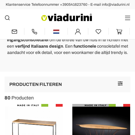
Klantenservice Telefoonnummer +390541623760 - E-mail info@viadurini.nl
Consoletafels
Console Tafel Woonkamer -
Italiaanse Luxe
Ingangsconsoletafel
om de entree van uw huis in te richten met
een
verfijnd Italiaans design
. Een
functionele
consoletafel met
aandacht voor elk detail, voor een woonkamer die altijd trendy is.
Toggle
PRODUCTEN FILTEREN
navigat
80
Producten