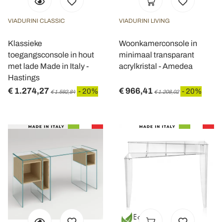
VIADURINI CLASSIC
VIADURINI LIVING
Klassieke
Woonkamerconsole in
toegangsconsole in hout
minimaal transparant
met lade Made in Italy -
acrylkristal - Amedea
Hastings
€ 1.274,27
€ 966,41
- 20%
- 20%
€ 1.592,84
€ 1.208,02