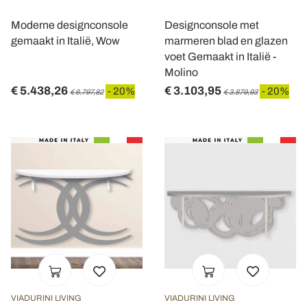
Moderne designconsole
Designconsole met
gemaakt in Italië, Wow
marmeren blad en glazen
voet Gemaakt in Italië -
Molino
€ 5.438,26
€ 3.103,95
- 20%
- 20%
€ 6.797,82
€ 3.879,93
VIADURINI LIVING
VIADURINI LIVING