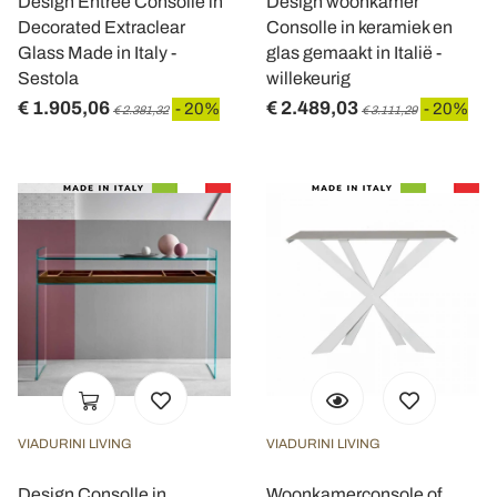
Design Entree Consolle in
Design woonkamer
Decorated Extraclear
Consolle in keramiek en
Glass Made in Italy -
glas gemaakt in Italië -
Sestola
willekeurig
€ 1.905,06
€ 2.489,03
- 20%
- 20%
€ 2.381,32
€ 3.111,29
VIADURINI LIVING
VIADURINI LIVING
Design Consolle in
Woonkamerconsole of