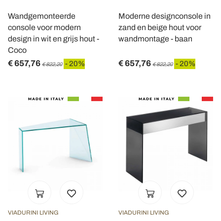
Wandgemonteerde
Moderne designconsole in
console voor modern
zand en beige hout voor
design in wit en grijs hout -
wandmontage - baan
Coco
€ 657,76
€ 657,76
- 20%
- 20%
€ 822,20
€ 822,20
VIADURINI LIVING
VIADURINI LIVING