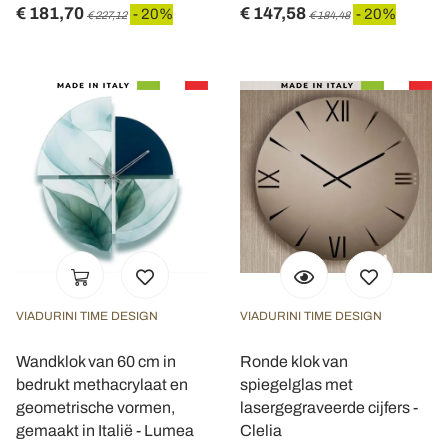
€ 181,70
€ 147,58
- 20%
- 20%
€ 227,12
€ 184,48
VIADURINI TIME DESIGN
VIADURINI TIME DESIGN
Wandklok van 60 cm in
Ronde klok van
bedrukt methacrylaat en
spiegelglas met
geometrische vormen,
lasergegraveerde cijfers -
gemaakt in Italië - Lumea
Clelia