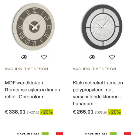
VIADURINI TIME DESIGN
VIADURINI TIME DESIGN
MDF wandklok en
Klok met reliëf frame en
Romeinse cijfers in linnen
polypropyleen met
reliëf - Chronoform
verschillende kleuren -
Lunarium
€ 338,01
€ 265,01
- 20%
- 20%
€ 422,51
€ 331,26