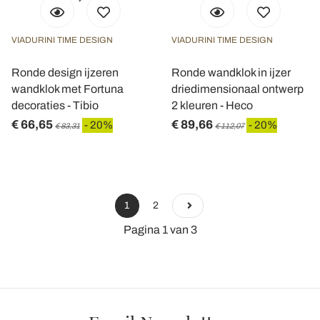
VIADURINI TIME DESIGN
VIADURINI TIME DESIGN
Ronde design ijzeren
Ronde wandklok in ijzer
wandklok met Fortuna
driedimensionaal ontwerp
decoraties - Tibio
2 kleuren - Heco
€ 66,65
€ 89,66
- 20%
- 20%
€ 83,31
€ 112,07
1
2
Pagina 1 van 3