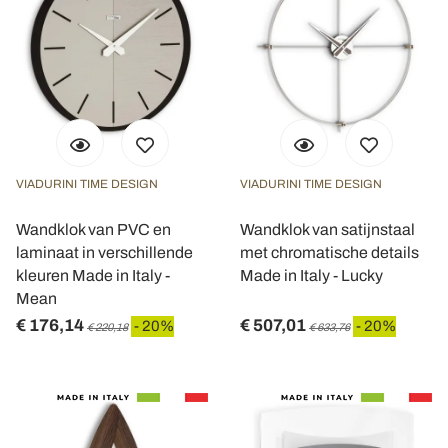
Utilizziamo i cookie per personalizzare contenuti ed
annunci, per fornire funzionalità dei social media e per
analizzare il nostro traffico. Condividiamo inoltre
informazioni sul modo in cui utilizza il nostro sito con i
nostri partner che si occupano di analisi dei dati web,
pubblicità e social media, i quali potrebbero combinarle
con altre informazioni che ha fornito loro o che hanno
VIADURINI TIME DESIGN
VIADURINI TIME DESIGN
raccolto dal suo utilizzo dei loro servizi.
Wandklok van PVC en
Wandklok van satijnstaal
laminaat in verschillende
met chromatische details
kleuren Made in Italy -
Made in Italy - Lucky
Mean
€ 176,14
€ 507,01
- 20%
- 20%
€ 220,18
€ 633,76