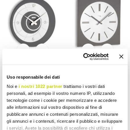
VIADURINI TIME DESIGN
VIADURINI TIME DESIGN
PVC-wandklok in 3
Wandklok gesneden met
Uso responsabile dei dati
verschillende afwerkingen
hightech gereedschap
Noi e
i nostri 1022 partner
trattiamo i vostri dati
Made in Italy - Snel
Made in Italy - Trots
personali, ad esempio il vostro numero IP, utilizzando
€ 213,44
€ 238,83
- 20%
- 20%
€ 266,80
€ 298,53
tecnologie come i cookie per memorizzare e accedere
alle informazioni sul vostro dispositivo al fine di
pubblicare annunci e contenuti personalizzati, misurare
gli annunci e i contenuti, ricercare il pubblico e sviluppare
i servizi. Avete la possibilità di scegliere chi utilizza i