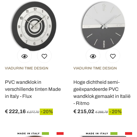
VIADURINI TIME DESIGN
VIADURINI TIME DESIGN
PVC wandklok in
Hoge dichtheid semi-
verschillende tinten Made
geëxpandeerde PVC
in Italy - Flux
wandklok gemaakt in Italië
- Ritmo
€ 222,16
€ 215,02
- 20%
- 20%
€ 277,70
€ 268,78