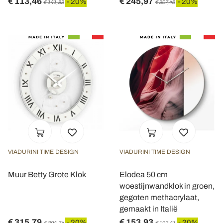
€ 113,46
€ 245,97
- 20%
- 20%
€ 141,83
€ 307,46
VIADURINI TIME DESIGN
VIADURINI TIME DESIGN
Muur Betty Grote Klok
Elodea 50 cm
woestijnwandklok in groen,
gegoten methacrylaat,
gemaakt in Italië
€ 315,79
€ 153,93
- 20%
- 20%