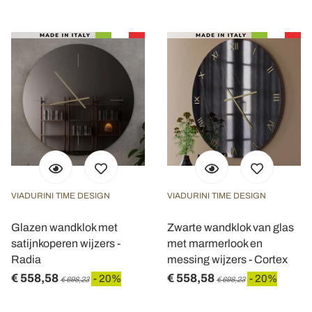
VIADURINI TIME DESIGN
VIADURINI TIME DESIGN
Glazen wandklok met
Zwarte wandklok van glas
satijnkoperen wijzers -
met marmerlook en
Radia
messing wijzers - Cortex
€ 558,58
€ 558,58
- 20%
- 20%
€ 698,23
€ 698,23