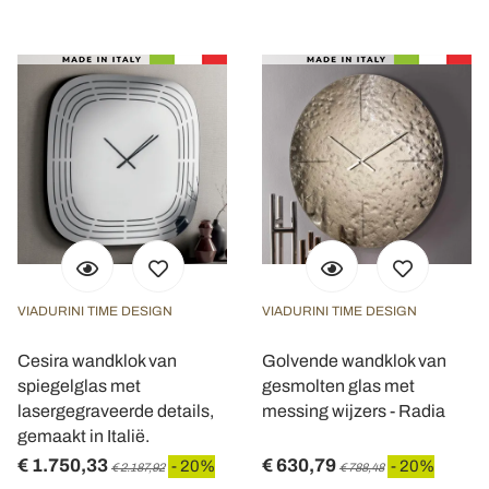
VIADURINI TIME DESIGN
VIADURINI TIME DESIGN
Cesira wandklok van
Golvende wandklok van
spiegelglas met
gesmolten glas met
lasergegraveerde details,
messing wijzers - Radia
gemaakt in Italië.
€ 1.750,33
€ 630,79
- 20%
- 20%
€ 2.187,92
€ 788,48