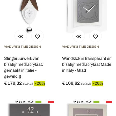
VIADURINI TIME DESIGN
VIADURINI TIME DESIGN
Slingeruurwerk van
Wandklok in transparant en
bisatijnmethacrylaat,
bisatijnmethacrylaat Made
gemaakt in Italië -
in Italy - Glad
geweldig
€ 179,32
€ 166,62
- 20%
- 20%
€ 224,15
€ 208,28