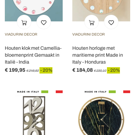
VIADURINI DECOR
VIADURINI DECOR
Houten klok met Camellia-
Houten horloge met
bloemenprint Gemaakt in
maritieme print Made in
Italië - India
Italy - Honduras
€ 199,95
€ 184,08
- 20%
- 20%
€ 249,93
€ 230,10