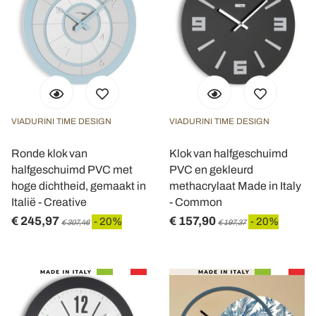
VIADURINI TIME DESIGN
VIADURINI TIME DESIGN
Ronde klok van
Klok van halfgeschuimd
halfgeschuimd PVC met
PVC en gekleurd
hoge dichtheid, gemaakt in
methacrylaat Made in Italy
Italië - Creative
- Common
€ 245,97
€ 157,90
- 20%
- 20%
€ 307,46
€ 197,37