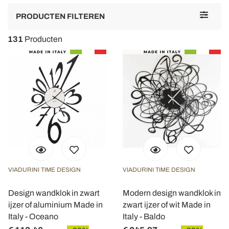
Toggle
PRODUCTEN FILTEREN
navigat
131
Producten
VIADURINI TIME DESIGN
VIADURINI TIME DESIGN
Design wandklok in zwart
Modern design wandklok in
ijzer of aluminium Made in
zwart ijzer of wit Made in
Italy - Oceano
Italy - Baldo