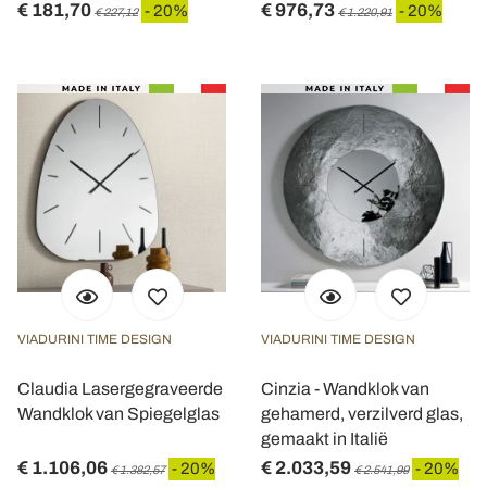
€ 181,70
€ 976,73
- 20%
- 20%
€ 227,12
€ 1.220,91
VIADURINI TIME DESIGN
VIADURINI TIME DESIGN
Claudia Lasergegraveerde
Cinzia - Wandklok van
Wandklok van Spiegelglas
gehamerd, verzilverd glas,
gemaakt in Italië
€ 1.106,06
€ 2.033,59
- 20%
- 20%
€ 1.382,57
€ 2.541,99