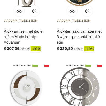
VIADURINI TIME DESIGN
VIADURINI TIME DESIGN
Klok van ijzer met grote
Klok gemaakt van ijzer met
cijfers Made in Italy -
3 wijzers gemaakt in Italië -
Aquarium
ster
€ 207,09
€ 230,89
- 20%
- 20%
€ 258,86
€ 288,61