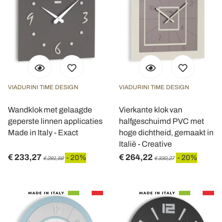
VIADURINI TIME DESIGN
VIADURINI TIME DESIGN
Wandklok met gelaagde
Vierkante klok van
geperste linnen applicaties
halfgeschuimd PVC met
Made in Italy - Exact
hoge dichtheid, gemaakt in
Italië - Creative
€ 233,27
€ 264,22
- 20%
- 20%
€ 291,59
€ 330,27