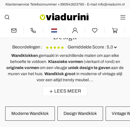
Klantenservice Telefoonnummer +390541623760 - E-mail info@viadurini.nl
Klokken
Wandklok Groot van Modern,
Vintage en Gemaakt in Italië
Design
Beoordelingen :
Gemiddelde Score : 5,0
Wandklokken
gemaakt in verschillende maten om aan elke
behoefte te voldoen.
Klassieke vormen
(vierkant of rond) en
Wandklok op twee niveaus van ontwerp gemaakt in Italië Eccli
G
originele vormen
om een ​​vleugje
uniek design te geven
aan de
muren van het huis.
Wandklok groot
in moderne of vintage stijl
Die wand uhr ist super.
M
voor een altijd trendy meubel....
m
LEES MEER
Moderne Wandklok
Design Wandklok
Vintage 