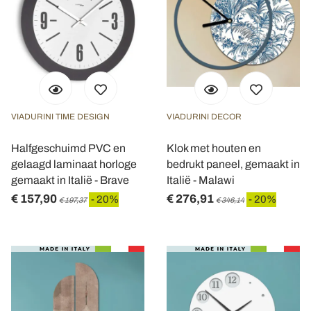
VIADURINI TIME DESIGN
VIADURINI DECOR
Halfgeschuimd PVC en
Klok met houten en
gelaagd laminaat horloge
bedrukt paneel, gemaakt in
gemaakt in Italië - Brave
Italië - Malawi
€ 157,90
€ 276,91
- 20%
- 20%
€ 197,37
€ 346,14