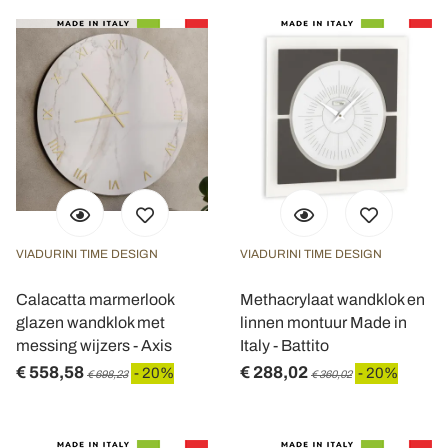
VIADURINI TIME DESIGN
VIADURINI TIME DESIGN
Calacatta marmerlook
Methacrylaat wandklok en
glazen wandklok met
linnen montuur Made in
messing wijzers - Axis
Italy - Battito
€ 558,58
€ 288,02
- 20%
- 20%
€ 698,23
€ 360,02