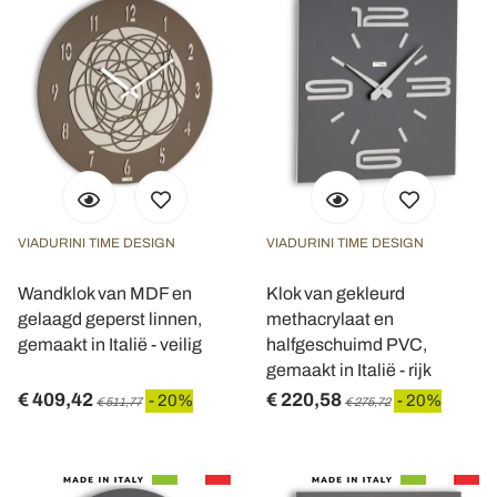
VIADURINI TIME DESIGN
VIADURINI TIME DESIGN
Wandklok van MDF en
Klok van gekleurd
gelaagd geperst linnen,
methacrylaat en
gemaakt in Italië - veilig
halfgeschuimd PVC,
gemaakt in Italië - rijk
€ 409,42
€ 220,58
- 20%
- 20%
€ 511,77
€ 275,72