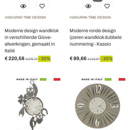
VIADURINI TIME DESIGN
VIADURINI TIME DESIGN
Moderne design wandklok
Moderne ronde design
in verschillende Giove-
ijzeren wandklok dubbele
afwerkingen, gemaakt in
nummering - Kassio
Italië
€ 220,58
€ 89,66
- 20%
- 20%
€ 275,72
€ 112,07