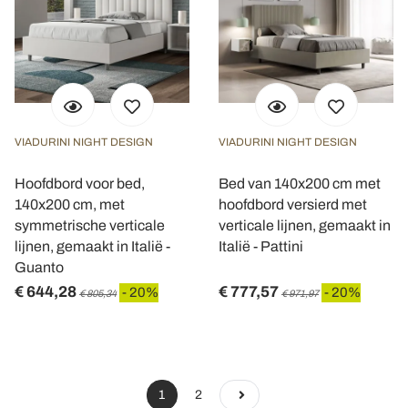
VIADURINI NIGHT DESIGN
VIADURINI NIGHT DESIGN
Hoofdbord voor bed,
Bed van 140x200 cm met
140x200 cm, met
hoofdbord versierd met
symmetrische verticale
verticale lijnen, gemaakt in
lijnen, gemaakt in Italië -
Italië - Pattini
Guanto
€ 644,28
€ 777,57
- 20%
- 20%
€ 805,34
€ 971,97
1
2