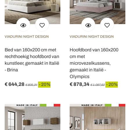
VIADURINI NIGHT DESIGN
VIADURINI NIGHT DESIGN
Bed van 160x200 cm met
Hoofdbord van 160x200
rechthoekig hoofdbord van
cm met
kunstleer, gemaakt in Italië
microvezelkussens,
- Brina
gemaakt in Italië -
Olympics
€ 644,28
€ 878,34
- 20%
- 20%
€ 805,34
€ 1.097,93