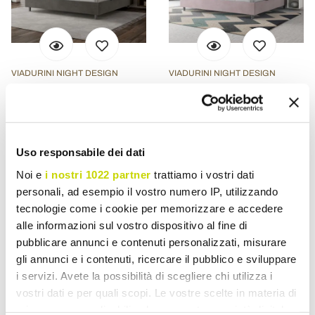
VIADURINI NIGHT DESIGN
VIADURINI NIGHT DESIGN
Tweepersoonsbed
Tweepersoonsbed
190x200 cm met hoofdbord
190x200 cm, bekleed met
van microvezel, gemaakt
microvezel, gemaakt in
Uso responsabile dei dati
in Italië - Pallone
Italië - Athlete
€ 898,97
€ 624,44
- 20%
- 20%
Noi e
i nostri 1022 partner
trattiamo i vostri dati
€ 1.123,71
€ 780,55
personali, ad esempio il vostro numero IP, utilizzando
tecnologie come i cookie per memorizzare e accedere
alle informazioni sul vostro dispositivo al fine di
pubblicare annunci e contenuti personalizzati, misurare
gli annunci e i contenuti, ricercare il pubblico e sviluppare
i servizi. Avete la possibilità di scegliere chi utilizza i
vostri dati e per quali scopi. Le vostre scelte in materia di
privacy sono applicabili solo su questa proprietà digitale