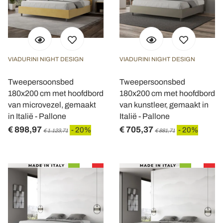
annunci, per fornire funzionalità dei social media e per
analizzare il nostro traffico. Condividiamo inoltre
informazioni sul modo in cui utilizza il nostro sito con i
nostri partner che si occupano di analisi dei dati web,
pubblicità e social media, i quali potrebbero combinarle
VIADURINI NIGHT DESIGN
VIADURINI NIGHT DESIGN
con altre informazioni che ha fornito loro o che hanno
raccolto dal suo utilizzo dei loro servizi.
Tweepersoonsbed
Tweepersoonsbed
180x200 cm met hoofdbord
180x200 cm met hoofdbord
van microvezel, gemaakt
van kunstleer, gemaakt in
in Italië - Pallone
Italië - Pallone
€ 898,97
€ 705,37
- 20%
- 20%
€ 1.123,71
€ 881,71