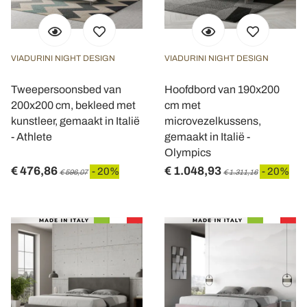
VIADURINI NIGHT DESIGN
VIADURINI NIGHT DESIGN
Tweepersoonsbed van
Hoofdbord van 190x200
200x200 cm, bekleed met
cm met
kunstleer, gemaakt in Italië
microvezelkussens,
- Athlete
gemaakt in Italië -
Olympics
€ 476,86
€ 1.048,93
- 20%
- 20%
€ 596,07
€ 1.311,16