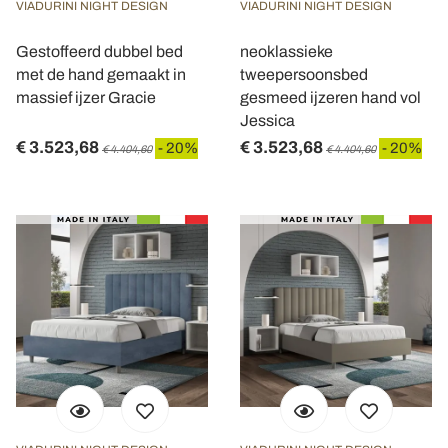
VIADURINI NIGHT DESIGN
VIADURINI NIGHT DESIGN
Gestoffeerd dubbel bed
neoklassieke
met de hand gemaakt in
tweepersoonsbed
massief ijzer Gracie
gesmeed ijzeren hand vol
Jessica
€ 3.523,68
€ 3.523,68
- 20%
- 20%
€ 4.404,60
€ 4.404,60