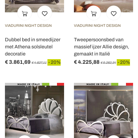
VIADURINI NIGHT DESIGN
VIADURINI NIGHT DESIGN
Dubbel bed in smeedijzer
Tweepersoonsbed van
met Athena solsleutel
massief ijzer Allie design,
decoratie
gemaakt in Italië
€ 3.861,69
€ 4.225,88
- 20%
- 20%
€ 4.827,11
€ 5.282,34