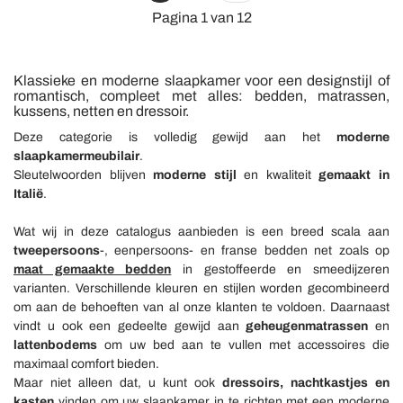
Pagina 1 van 12
Klassieke en moderne slaapkamer voor een designstijl of
romantisch, compleet met alles: bedden, matrassen,
kussens, netten en dressoir.
Deze categorie is volledig gewijd aan het
moderne
slaapkamermeubilair
.
Sleutelwoorden blijven
moderne stijl
en kwaliteit
gemaakt in
Italië
.
Wat wij in deze catalogus aanbieden is een breed scala aan
tweepersoons
-, eenpersoons- en franse bedden net zoals op
maat gemaakte bedden
in gestoffeerde en smeedijzeren
varianten. Verschillende kleuren en stijlen worden gecombineerd
om aan de behoeften van al onze klanten te voldoen. Daarnaast
vindt u ook een gedeelte gewijd aan
geheugenmatrassen
en
lattenbodems
om uw bed aan te vullen met accessoires die
maximaal comfort bieden.
Maar niet alleen dat, u kunt ook
dressoirs, nachtkastjes en
kasten
vinden om uw slaapkamer in te richten met een moderne