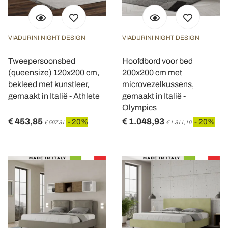
VIADURINI NIGHT DESIGN
VIADURINI NIGHT DESIGN
Tweepersoonsbed
Hoofdbord voor bed
(queensize) 120x200 cm,
200x200 cm met
bekleed met kunstleer,
microvezelkussens,
gemaakt in Italië - Athlete
gemaakt in Italië -
Olympics
€ 453,85
€ 1.048,93
- 20%
- 20%
€ 567,31
€ 1.311,16