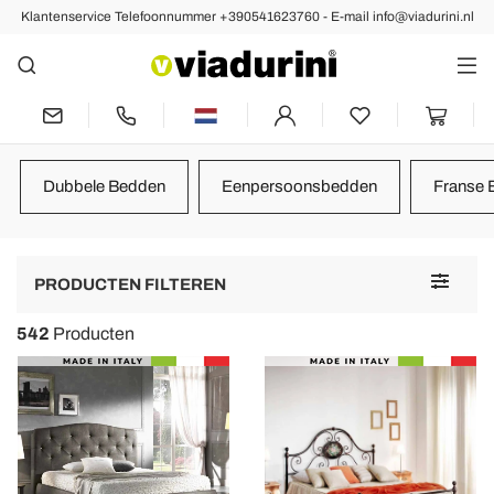
Klantenservice Telefoonnummer +390541623760 - E-mail info@viadurini.nl
Richt de Slaapkamer in met
Design Gemaakt in Italië
Beoordelingen :
Gemiddelde Score : 5,0
Dubbele Bedden
Eenpersoonsbedden
Franse 
Ergonomisch Memory Foam Kussen 11 cm hoog Made in Italy, 2
stukken - Jasmine
Almofada excelente.
Toggle
PRODUCTEN FILTEREN
navigat
542
Producten