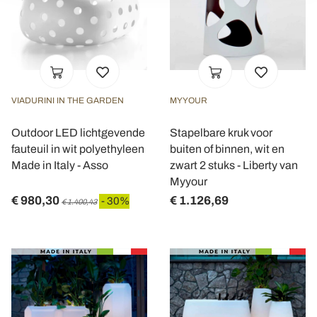
dalla Dichiarazione sui cookie.
Utilizziamo i cookie per personalizzare contenuti ed
annunci, per fornire funzionalità dei social media e per
analizzare il nostro traffico. Condividiamo inoltre
informazioni sul modo in cui utilizza il nostro sito con i
VIADURINI IN THE GARDEN
MYYOUR
nostri partner che si occupano di analisi dei dati web,
Outdoor LED lichtgevende
Stapelbare kruk voor
pubblicità e social media, i quali potrebbero combinarle
fauteuil in wit polyethyleen
buiten of binnen, wit en
con altre informazioni che ha fornito loro o che hanno
Made in Italy - Asso
zwart 2 stuks - Liberty van
raccolto dal suo utilizzo dei loro servizi.
Myyour
€ 980,30
€ 1.126,69
- 30%
€ 1.400,43