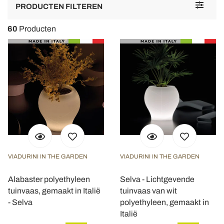
Toggle
PRODUCTEN FILTEREN
navigat
60
Producten
VIADURINI IN THE GARDEN
VIADURINI IN THE GARDEN
Alabaster polyethyleen
Selva - Lichtgevende
tuinvaas, gemaakt in Italië
tuinvaas van wit
- Selva
polyethyleen, gemaakt in
Italië