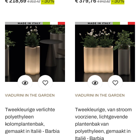
€ 218,69
€ 379,76
- 30%
- 30%
€ 312,42
€ 542,52
VIADURINI IN THE GARDEN
VIADURINI IN THE GARDEN
Tweekleurige verlichte
Tweekleurige, van stroom
polyethyleen
voorziene, lichtgevende
kolomplantenbak,
plantenbak van
gemaakt in Italië - Barbia
polyethyleen, gemaakt in
Italië - Barbia