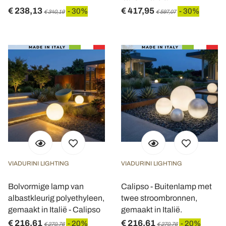
€ 238,13
€ 417,95
- 30%
- 30%
€ 340,19
€ 597,07
VIADURINI LIGHTING
VIADURINI LIGHTING
Bolvormige lamp van
Calipso - Buitenlamp met
albastkleurig polyethyleen,
twee stroombronnen,
gemaakt in Italië - Calipso
gemaakt in Italië.
€ 216,61
€ 216,61
- 20%
- 20%
€ 270,76
€ 270,76