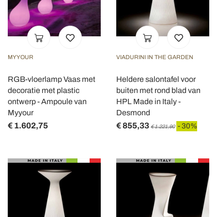
MYYOUR
VIADURINI IN THE GARDEN
RGB-vloerlamp Vaas met
Heldere salontafel voor
decoratie met plastic
buiten met rond blad van
ontwerp - Ampoule van
HPL Made in Italy -
Myyour
Desmond
€ 1.602,75
€ 855,33
- 30%
€ 1.221,90