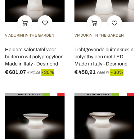
VIADURINI IN THE GARDEN
VIADURINI IN THE GARDEN
Heldere salontafel voor
Lichtgevende buitenkruk in
buiten in wit polypropyleen
polyethyleen met LED
Made in Italy - Desmond
Made in Italy - Desmond
€ 681,07
€ 458,91
- 30%
- 30%
€ 972,96
€ 655,58