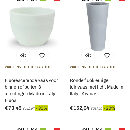
VIADURINI IN THE GARDEN
VIADURINI IN THE GARDEN
Fluorescerende vaas voor
Ronde fluokleurige
binnen of buiten 3
tuinvaas met licht Made in
afmetingen Made in Italy -
Italy - Avanas
Fluos
€ 78,45
€ 152,04
- 30%
- 30%
€ 112,07
€ 217,20