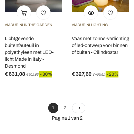
VIADURINI IN THE GARDEN
VIADURINI LIGHTING
Lichtgevende
Vaas met zonne-verlichting
buitenfauteuil in
of led-ontwerp voor binnen
polyethyleen met LED-
of buiten - Cilindrostar
licht Made in Italy -
Desmond
€ 631,08
€ 327,69
- 30%
- 20%
€ 901,55
€ 409,61
1
2
Pagina 1 van 2