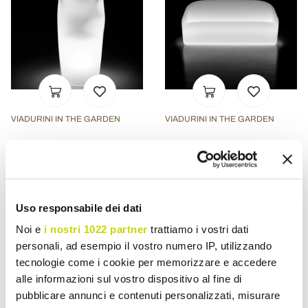
VIADURINI IN THE GARDEN
VIADURINI IN THE GARDEN
Heldere buitenvaas in
Heldere tuinbank in
ondoorzichtig polyethyleen
polyethyleen met LED
gemaakt in Italië - Proud
Made in Italy - juli
€ 892,82
€ 1.264,25
- 30%
- 30%
€ 1.275,46
€ 1.806,07
Uso responsabile dei dati
Noi e
i nostri 1022 partner
trattiamo i vostri dati
personali, ad esempio il vostro numero IP, utilizzando
tecnologie come i cookie per memorizzare e accedere
alle informazioni sul vostro dispositivo al fine di
pubblicare annunci e contenuti personalizzati, misurare