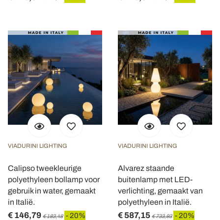
VIADURINI LIGHTING
VIADURINI LIGHTING
Calipso tweekleurige
Alvarez staande
polyethyleen bollamp voor
buitenlamp met LED-
gebruik in water, gemaakt
verlichting, gemaakt van
in Italië.
polyethyleen in Italië.
€ 146,79
€ 587,15
- 20%
- 20%
€ 183,48
€ 733,93