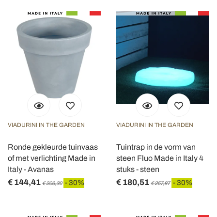
VIADURINI IN THE GARDEN
VIADURINI IN THE GARDEN
Ronde gekleurde tuinvaas
Tuintrap in de vorm van
of met verlichting Made in
steen Fluo Made in Italy 4
Italy - Avanas
stuks - steen
€ 144,41
€ 180,51
- 30%
- 30%
€ 206,30
€ 257,87