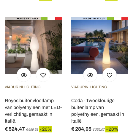
VIADURINI LIGHTING
VIADURINI LIGHTING
Reyes buitenvloerlamp
Coda - Tweekleurige
van polyethyleen met LED-
buitenlamp van
verlichting, gemaakt in
polyethyleen, gemaakt in
Italië.
Italië
€ 524,47
€ 284,05
- 20%
- 20%
€ 655,58
€ 355,07