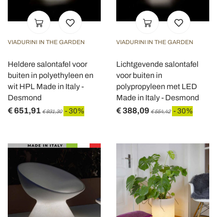
VIADURINI IN THE GARDEN
VIADURINI IN THE GARDEN
Heldere salontafel voor
Lichtgevende salontafel
buiten in polyethyleen en
voor buiten in
wit HPL Made in Italy -
polypropyleen met LED
Desmond
Made in Italy - Desmond
€ 651,91
€ 388,09
- 30%
- 30%
€ 931,30
€ 554,42