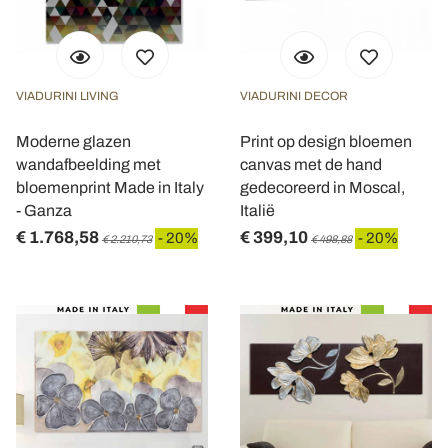
VIADURINI LIVING
VIADURINI DECOR
Moderne glazen
Print op design bloemen
wandafbeelding met
canvas met de hand
bloemenprint Made in Italy
gedecoreerd in Moscal,
- Ganza
Italië
€ 1.768,58
€ 399,10
- 20%
- 20%
€ 2.210,73
€ 498,88