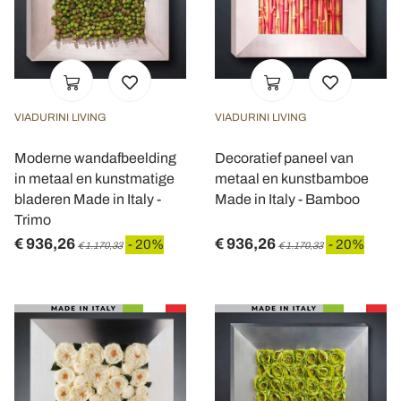
VIADURINI LIVING
VIADURINI LIVING
Moderne wandafbeelding
Decoratief paneel van
in metaal en kunstmatige
metaal en kunstbamboe
bladeren Made in Italy -
Made in Italy - Bamboo
Trimo
€ 936,26
€ 936,26
- 20%
- 20%
€ 1.170,33
€ 1.170,33