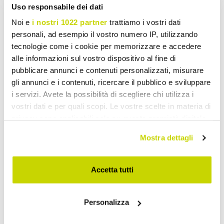
Uso responsabile dei dati
Noi e
i nostri 1022 partner
trattiamo i vostri dati
personali, ad esempio il vostro numero IP, utilizzando
tecnologie come i cookie per memorizzare e accedere
alle informazioni sul vostro dispositivo al fine di
pubblicare annunci e contenuti personalizzati, misurare
gli annunci e i contenuti, ricercare il pubblico e sviluppare
VIADURINI DECOR
VIADURINI DECOR
i servizi. Avete la possibilità di scegliere chi utilizza i
Foto gemaakt met laser
Schilderij met tropisch
vostri dati e per quali scopi. Le vostre scelte in materia di
met dahliabloem gemaakt
motief gemaakt met laser
privacy sono applicabili solo su questa proprietà digitale
in Italië - Taka
Made in Italy - Saeko
in cui avete effettuato le vostre scelte. È possibile
Mostra dettagli
€ 481,62
€ 389,58
modificare o revocare il proprio consenso in qualsiasi
- 20%
- 20%
€ 602,02
€ 486,98
momento dalla Dichiarazione sui cookie o facendo clic
sull'icona di attivazione della privacy.
Accetta tutti
Con il tuo consenso, vorremmo anche:
Personalizza
raccogliere informazioni sulla tua posizione
geografica, con un'approssimazione di qualche