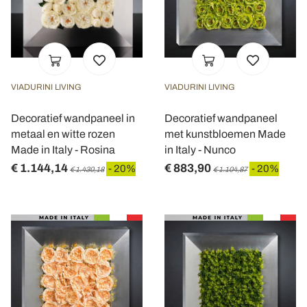
VIADURINI LIVING
VIADURINI LIVING
Decoratief wandpaneel in
Decoratief wandpaneel
metaal en witte rozen
met kunstbloemen Made
Made in Italy - Rosina
in Italy - Nunco
€ 1.144,14
€ 883,90
- 20%
- 20%
€ 1.430,18
€ 1.104,87