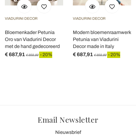
VIADURINI DECOR
VIADURINI DECOR
Bloemenkader Petunia
Modern bloemenraamwerk
Oro van Viadurini Decor
Petunia van Viadurini
met de hand gedecoreerd
Decor made in Italy
€ 687,91
€ 687,91
- 20%
- 20%
€ 859,89
€ 859,89
Email Newsletter
Nieuwsbrief