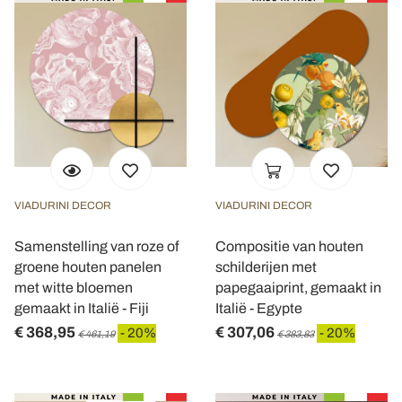
VIADURINI DECOR
VIADURINI DECOR
Samenstelling van roze of
Compositie van houten
groene houten panelen
schilderijen met
met witte bloemen
papegaaiprint, gemaakt in
gemaakt in Italië - Fiji
Italië - Egypte
€ 368,95
€ 307,06
- 20%
- 20%
€ 461,19
€ 383,83