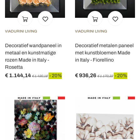
VIADURINI LIVING
VIADURINI LIVING
Decoratief wandpaneel in
Decoratief metalen paneel
metaal en kunstmatige
met kunstbloemen Made
rozen Made in Italy -
in Italy - Fiorellino
Rosetta
€ 1.144,14
€ 936,26
- 20%
- 20%
€ 1.430,18
€ 1.170,33