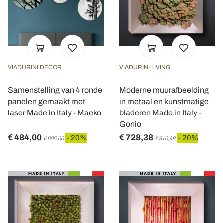
VIADURINI DECOR
VIADURINI LIVING
Samenstelling van 4 ronde
Moderne muurafbeelding
panelen gemaakt met
in metaal en kunstmatige
laser Made in Italy - Maeko
bladeren Made in Italy -
Gonio
€ 484,00
€ 728,38
- 20%
- 20%
€ 605,00
€ 910,48