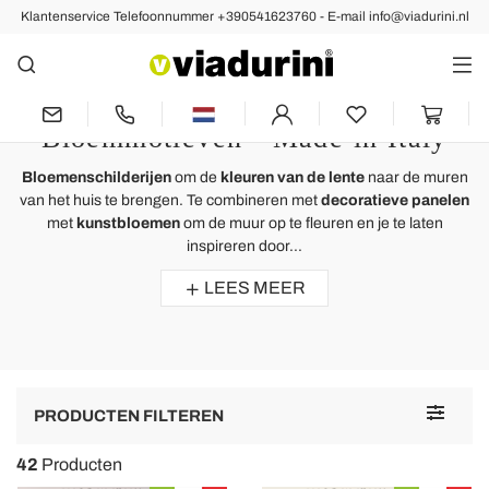
Klantenservice Telefoonnummer +390541623760 - E-mail info@viadurini.nl
Moderne Schilderijen
Schilderijen Bloemen en
Decoratieve Panelen met
Bloemmotieven - Made in Italy
Bloemenschilderijen
om de
kleuren van de lente
naar de muren
van het huis te brengen. Te combineren met
decoratieve panelen
met
kunstbloemen
om de muur op te fleuren en je te laten
inspireren door...
LEES MEER
Toggle
PRODUCTEN FILTEREN
navigat
42
Producten