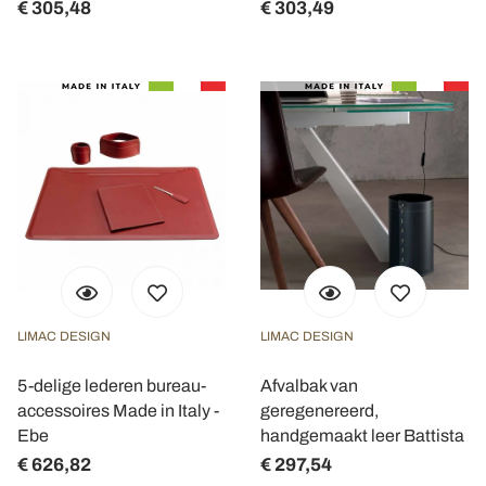
€ 305,48
€ 303,49
LIMAC DESIGN
LIMAC DESIGN
5-delige lederen bureau-
Afvalbak van
accessoires Made in Italy -
geregenereerd,
Ebe
handgemaakt leer Battista
€ 626,82
€ 297,54