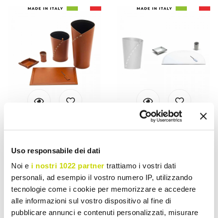
LIMAC DESIGN
LIMAC DESIGN
Kantooraccessoires Made
Kantooraccessoires in
Uso responsabile dei dati
in Italy Paraplubak,
modern geregenereerd
Papierbak, Bureaukussen -
leer Made in Italy - Meduna
Noi e
i nostri 1022 partner
trattiamo i vostri dati
Giulio
personali, ad esempio il vostro numero IP, utilizzando
€ 1.175,29
€ 862,87
tecnologie come i cookie per memorizzare e accedere
alle informazioni sul vostro dispositivo al fine di
pubblicare annunci e contenuti personalizzati, misurare