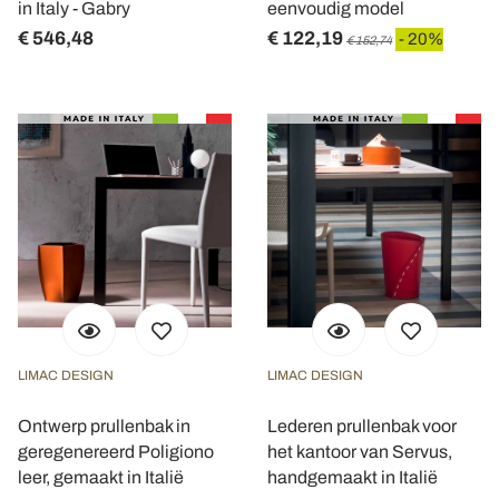
in Italy - Gabry
eenvoudig model
€ 546,48
€ 122,19
- 20%
€ 152,74
LIMAC DESIGN
LIMAC DESIGN
Ontwerp prullenbak in
Lederen prullenbak voor
geregenereerd Poligiono
het kantoor van Servus,
leer, gemaakt in Italië
handgemaakt in Italië