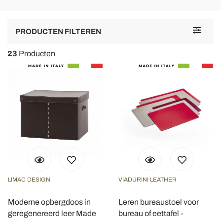
Toggle
PRODUCTEN FILTEREN
navigat
23
Producten
LIMAC DESIGN
VIADURINI LEATHER
Moderne opbergdoos in
Leren bureaustoel voor
geregenereerd leer Made
bureau of eettafel -