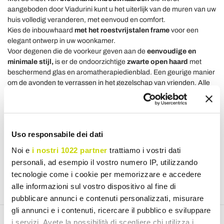
aangeboden door Viadurini kunt u het uiterlijk van de muren van uw
huis volledig veranderen, met eenvoud en comfort.
Kies de inbouwhaard
met het roestvrijstalen frame
voor een
elegant ontwerp in uw woonkamer.
Voor degenen die de voorkeur geven aan de
eenvoudige en
minimale stijl,
is er de ondoorzichtige
zwarte open haard
met
beschermend glas en aromatherapiedienblad. Een geurige manier
om de avonden te verrassen in het gezelschap van vrienden. Alle
producten zijn gemaakt van hoogwaardig materiaal
en
gemaakt in Italië
.
Neem contact met ons op via ons e-mailadres en in onze chat voor
Uso responsabile dei dati
meer informatie over de werking van bio-ethanol haarden. Onze
medewerkers helpen u graag bij het kiezen van het model dat het
Noi e
i nostri 1022 partner
trattiamo i vostri dati
beste bij u past. U kunt contact met ons opnemen via e-mail, op ons
personali, ad esempio il vostro numero IP, utilizzando
vaste nummer of in de juiste chat.
tecnologie come i cookie per memorizzare e accedere
alle informazioni sul vostro dispositivo al fine di
pubblicare annunci e contenuti personalizzati, misurare
gli annunci e i contenuti, ricercare il pubblico e sviluppare
i servizi. Avete la possibilità di scegliere chi utilizza i