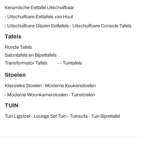
Keramische Eettafel Uitschuifbaar
Utilizziamo i cookie per personalizzare contenuti ed
Uitschuifbare Eettafels van Hout
annunci, per fornire funzionalità dei social media e per
Uitschuifbare Glazen Eettafels
Uitschuifbare Console Tafels
analizzare il nostro traffico. Condividiamo inoltre
informazioni sul modo in cui utilizza il nostro sito con i
Tafels
nostri partner che si occupano di analisi dei dati web,
Ronde Tafels
pubblicità e social media, i quali potrebbero combinarle
Salontafels en Bijzettafels
con altre informazioni che ha fornito loro o che hanno
Transformator Tafels
Tuintafels
raccolto dal suo utilizzo dei loro servizi.
Stoelen
Klassieke Stoelen
Moderne Keukenstoelen
Moderne Woonkamerstoelen
Tuinstoelen
TUIN
Tuin Ligstoel
Lounge Set Tuin
Tuinsofa
Tuin Bijzettafel