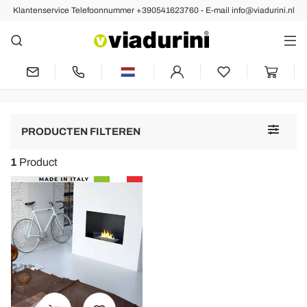
Klantenservice Telefoonnummer +390541623760 - E-mail info@viadurini.nl
Bio-Ethanol Haarden
Bioethanol Inbouwhaarden,
Ontworpen en Gemaakt in Italië
Toggle
PRODUCTEN FILTEREN
navigat
1
Product