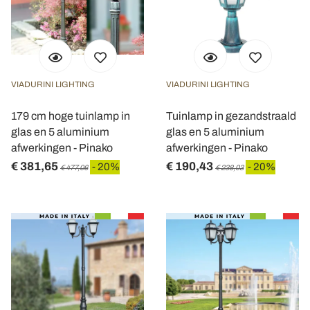
VIADURINI LIGHTING
VIADURINI LIGHTING
179 cm hoge tuinlamp in
Tuinlamp in gezandstraald
glas en 5 aluminium
glas en 5 aluminium
afwerkingen - Pinako
afwerkingen - Pinako
€ 381,65
€ 190,43
- 20%
- 20%
€ 477,06
€ 238,03