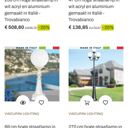
wit acryl en aluminium
wit acryl en aluminium
gemaakt in Italië -
gemaakt in Italië -
Trovabianco
Trovabianco
€ 508,60
€ 138,85
- 20%
- 20%
€ 635,75
€ 173,57
VIADURINI LIGHTING
VIADURINI LIGHTING
69 cm hoge straatlamp in
270 cm hoge straatlamp in