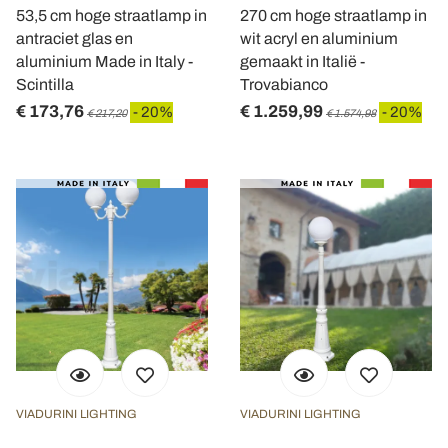
53,5 cm hoge straatlamp in
270 cm hoge straatlamp in
antraciet glas en
wit acryl en aluminium
aluminium Made in Italy -
gemaakt in Italië -
Scintilla
Trovabianco
€ 173,76
€ 1.259,99
- 20%
- 20%
€ 217,20
€ 1.574,98
VIADURINI LIGHTING
VIADURINI LIGHTING