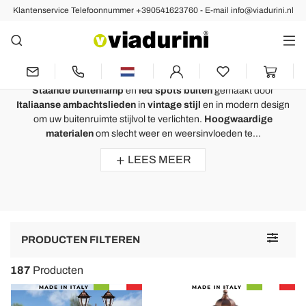
Klantenservice Telefoonnummer +390541623760 - E-mail info@viadurini.nl
Buitenlampen
Staande Buitenlamp en Led Spots
Buiten voor een Design Tuin
Staande buitenlamp
en
led spots buiten
gemaakt door
Italiaanse ambachtslieden
in
vintage stijl
en in modern design
om uw buitenruimte stijlvol te verlichten.
Hoogwaardige
materialen
om slecht weer en weersinvloeden te...
LEES MEER
Toggle
PRODUCTEN FILTEREN
navigat
187
Producten