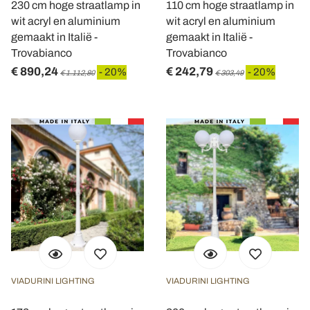
230 cm hoge straatlamp in
110 cm hoge straatlamp in
wit acryl en aluminium
wit acryl en aluminium
gemaakt in Italië -
gemaakt in Italië -
Trovabianco
Trovabianco
€ 890,24
€ 242,79
- 20%
- 20%
€ 1.112,80
€ 303,49
VIADURINI LIGHTING
VIADURINI LIGHTING