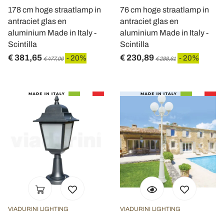
178 cm hoge straatlamp in
76 cm hoge straatlamp in
antraciet glas en
antraciet glas en
aluminium Made in Italy -
aluminium Made in Italy -
Scintilla
Scintilla
€ 381,65
€ 230,89
- 20%
- 20%
€ 477,06
€ 288,61
VIADURINI LIGHTING
VIADURINI LIGHTING