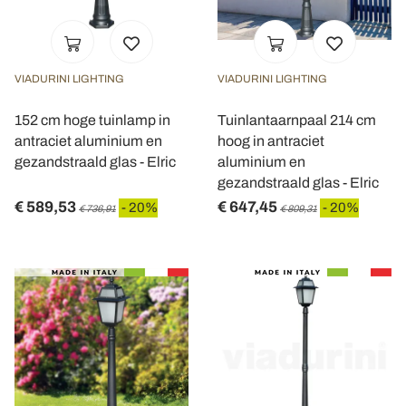
VIADURINI LIGHTING
VIADURINI LIGHTING
152 cm hoge tuinlamp in
Tuinlantaarnpaal 214 cm
antraciet aluminium en
hoog in antraciet
gezandstraald glas - Elric
aluminium en
gezandstraald glas - Elric
€ 589,53
€ 647,45
- 20%
- 20%
€ 736,91
€ 809,31