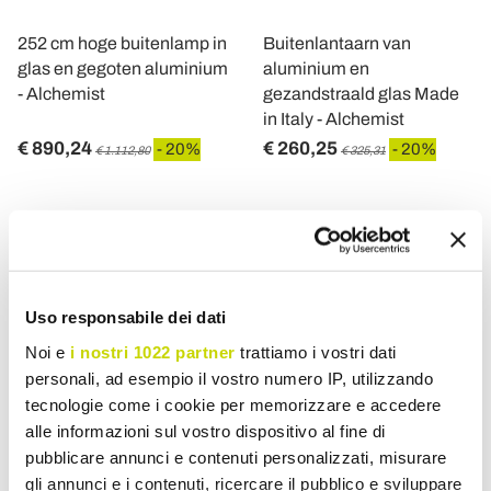
252 cm hoge buitenlamp in
Buitenlantaarn van
glas en gegoten aluminium
aluminium en
- Alchemist
gezandstraald glas Made
in Italy - Alchemist
€ 890,24
€ 260,25
- 20%
- 20%
€ 1.112,80
€ 325,31
Uso responsabile dei dati
Noi e
i nostri 1022 partner
trattiamo i vostri dati
personali, ad esempio il vostro numero IP, utilizzando
tecnologie come i cookie per memorizzare e accedere
alle informazioni sul vostro dispositivo al fine di
pubblicare annunci e contenuti personalizzati, misurare
VIADURINI LIGHTING
VIADURINI LIGHTING
gli annunci e i contenuti, ricercare il pubblico e sviluppare