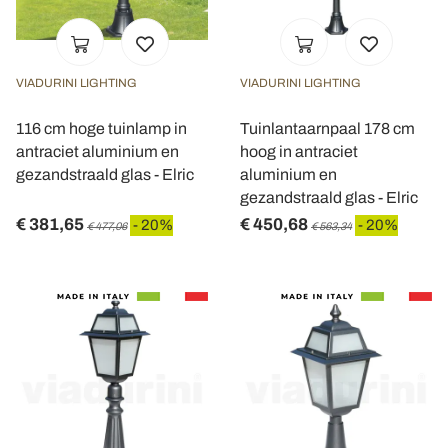
VIADURINI LIGHTING
VIADURINI LIGHTING
116 cm hoge tuinlamp in
Tuinlantaarnpaal 178 cm
antraciet aluminium en
hoog in antraciet
gezandstraald glas - Elric
aluminium en
gezandstraald glas - Elric
€ 381,65
€ 450,68
- 20%
- 20%
€ 477,06
€ 563,34