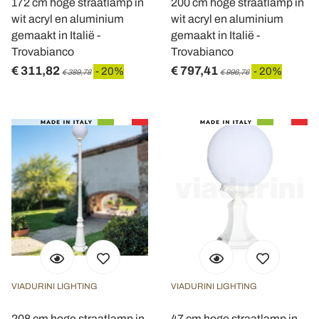
172 cm hoge straatlamp in
200 cm hoge straatlamp in
wit acryl en aluminium
wit acryl en aluminium
gemaakt in Italië -
gemaakt in Italië -
Trovabianco
Trovabianco
€ 311,82
€ 797,41
- 20%
- 20%
€ 389,78
€ 996,76
VIADURINI LIGHTING
VIADURINI LIGHTING
208 cm hoge straatlamp in
47 cm hoge straatlamp in