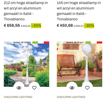
212 cm hoge straatlamp in
145 cm hoge straatlamp in
wit acryl en aluminium
wit acryl en aluminium
gemaakt in Italië -
gemaakt in Italië -
Trovabianco
Trovabianco
€ 658,56
€ 450,68
- 20%
- 20%
€ 823,20
€ 563,34
VIADURINI LIGHTING
VIADURINI LIGHTING