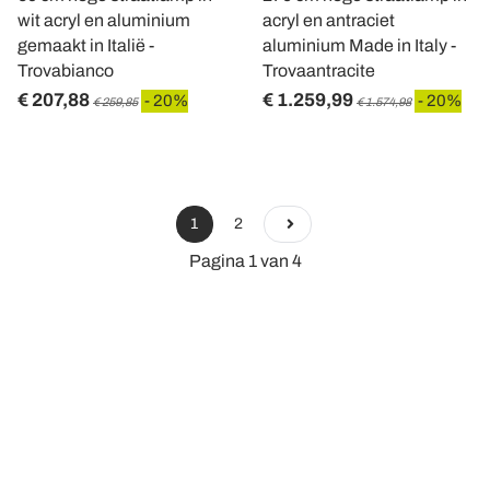
wit acryl en aluminium
acryl en antraciet
gemaakt in Italië -
aluminium Made in Italy -
Trovabianco
Trovaantracite
€ 207,88
€ 1.259,99
- 20%
- 20%
€ 259,85
€ 1.574,98
1
2
Pagina 1 van 4