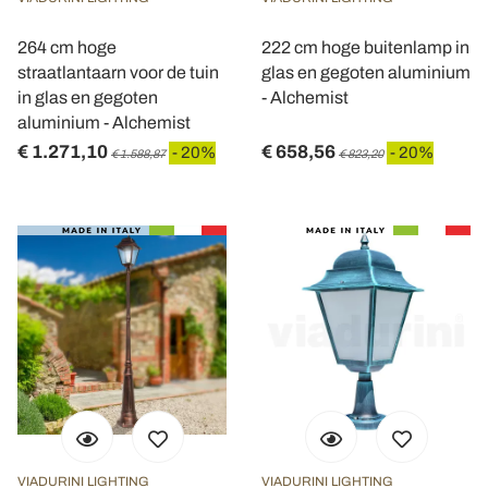
264 cm hoge
222 cm hoge buitenlamp in
straatlantaarn voor de tuin
glas en gegoten aluminium
in glas en gegoten
- Alchemist
aluminium - Alchemist
€ 1.271,10
€ 658,56
- 20%
- 20%
€ 1.588,87
€ 823,20
VIADURINI LIGHTING
VIADURINI LIGHTING