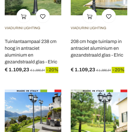
VIADURINI LIGHTING
VIADURINI LIGHTING
Tuinlantaarnpaal 238 cm
208 cm hoge tuinlamp in
hoog in antraciet
antraciet aluminium en
aluminium en
gezandstraald glas - Elric
gezandstraald glas - Elric
€ 1.109,23
€ 1.109,23
- 20%
- 20%
€ 1.386,54
€ 1.386,54