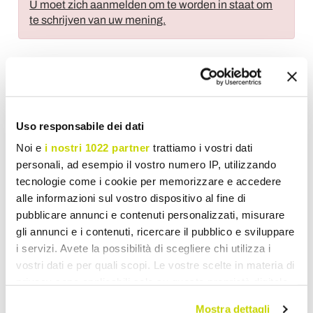
U moet zich aanmelden om te worden in staat om
te schrijven van uw mening.
Voeg toe aan wens Lijst
Uso responsabile dei dati
Stuur uw mening over dit product
Print
Noi e
i nostri 1022 partner
trattiamo i vostri dati
personali, ad esempio il vostro numero IP, utilizzando
tecnologie come i cookie per memorizzare e accedere
alle informazioni sul vostro dispositivo al fine di
pubblicare annunci e contenuti personalizzati, misurare
gli annunci e i contenuti, ricercare il pubblico e sviluppare
Italiaans Kristalwerk
i servizi. Avete la possibilità di scegliere chi utilizza i
vostri dati e per quali scopi. Le vostre scelte in materia di
privacy sono applicabili solo su questa proprietà digitale
in cui avete effettuato le vostre scelte. È possibile
Mostra dettagli