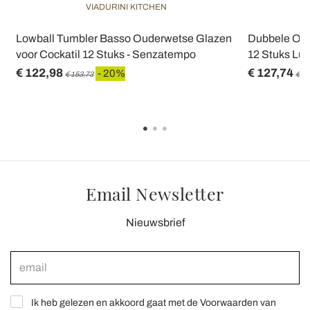
VIADURINI KITCHEN
Lowball Tumbler Basso Ouderwetse Glazen
Dubbele Oud
voor Cockatil 12 Stuks - Senzatempo
12 Stuks Lu
€ 122,98
€ 127,74
- 20%
€ 153,73
€ 15
Email Newsletter
Nieuwsbrief
Ik heb gelezen en akkoord gaat met de Voorwaarden van