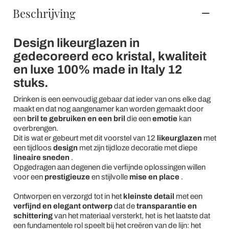
Beschrijving
Design likeurglazen in
gedecoreerd eco kristal, kwaliteit
en luxe 100% made in Italy 12
stuks.
Drinken is een eenvoudig gebaar dat ieder van ons elke dag
maakt en dat nog aangenamer kan worden gemaakt door
een
bril te gebruiken en een bril
die een
emotie
kan
overbrengen.
Dit is wat er gebeurt met dit voorstel van 12
likeurglazen
met
een tijdloos
design
met zijn tijdloze decoratie met diepe
lineaire sneden
.
Opgedragen aan degenen die verfijnde oplossingen willen
voor een
prestigieuze
en stijlvolle
mise en place
.
Ontworpen en verzorgd tot in het
kleinste detail
met een
verfijnd en elegant ontwerp
dat de
transparantie en
schittering
van het materiaal versterkt, het is het laatste dat
een fundamentele rol speelt bij het creëren van de lijn: het