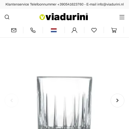
Klantenservice Telefoonnummer +390541623760 - E-mail info@viadurini.nl
Volgende
12 likeurglazen in ecokristal met lineaire
designdecoraties - Senzatempo