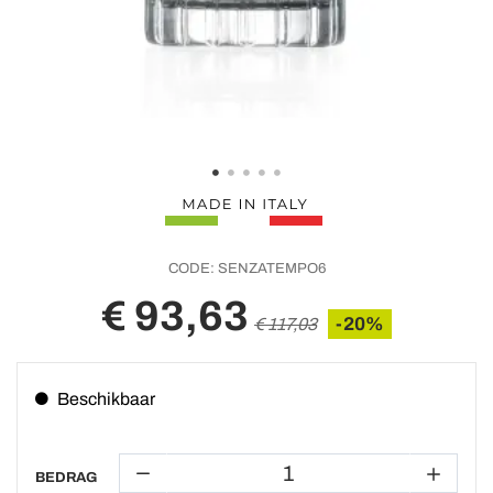
CODE:
SENZATEMPO6
€ 93,63
-20%
€ 117,03
Beschikbaar
BEDRAG