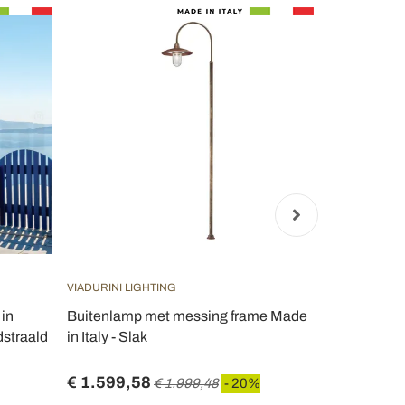
VIADURINI LIGHTING
VIADURINI LI
 in
Buitenlamp met messing frame Made
172 cm hoge 
dstraald
in Italy - Slak
aluminium ge
Trovabianc
€ 1.599,58
€ 311,82
€ 1.999,48
- 20%