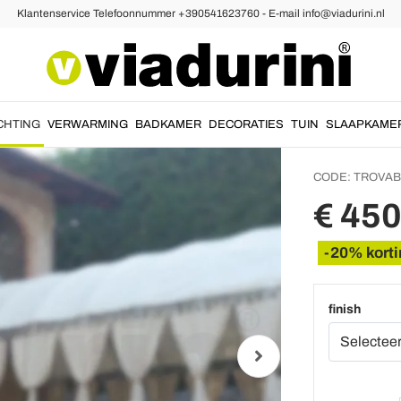
Klantenservice Telefoonnummer +390541623760 - E-mail info@viadurini.nl
nde Buitenlamp en Buiten Spot
145 cm
acryl 
in Ital
CHTING
VERWARMING
BADKAMER
DECORATIES
TUIN
SLAAPKAME
CODE:
TROVAB
€ 450
-20% korti
finish