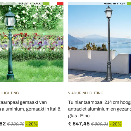
I LIGHTING
VIADURINI LIGHTING
taarnpaal gemaakt van
Tuinlantaarnpaal 214 cm hoog
 aluminium, gemaakt in Italië,
antraciet aluminium en gezan
glas - Elric
,82
€ 647,45
€ 389,78
- 20%
€ 809,31
- 20%