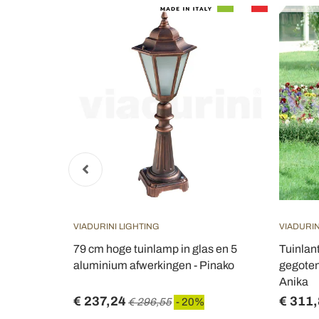
VIADURINI LIGHTING
VIADURIN
wit acryl en
79 cm hoge tuinlamp in glas en 5
Tuinlan
ë -
aluminium afwerkingen - Pinako
gegoten
Anika
€ 237,24
€ 311
€ 296,55
- 20%