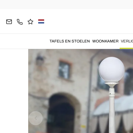
Homepage
VERLICHTING
Buitenlampen
Staa
TAFELS EN STOELEN
WOONKAMER
VERLI