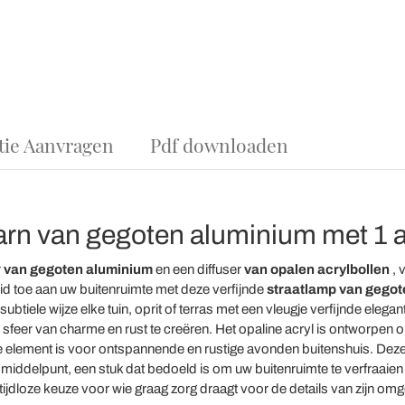
tie Aanvragen
Pdf downloaden
arn van gegoten aluminium met 1 ac
r
van gegoten aluminium
en een diffuser
van opalen acrylbollen
, 
id toe aan uw buitenruimte met deze verfijnde
straatlamp van gegot
 subtiele wijze elke tuin, oprit of terras met een vleugje verfijnde elegan
feer van charme en rust te creëren. Het opaline acryl is ontworpen om
 element is voor ontspannende en rustige avonden buitenshuis. Deze st
middelpunt, een stuk dat bedoeld is om uw buitenruimte te verfraaien 
n tijdloze keuze voor wie graag zorg draagt voor de details van zijn omg