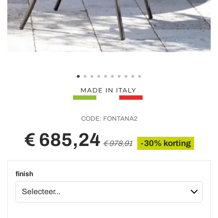
CODE:
FONTANA2
€ 685,24
-30% korting
€ 978,91
finish