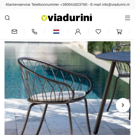
Klantenservice Telefoonnummer +390541623760 - E-mail info@viadurini.nl
Vorige
Volgende
2 stapelbare tuinfauteuils van metaal en
kussen gemaakt in Italië - Fontana