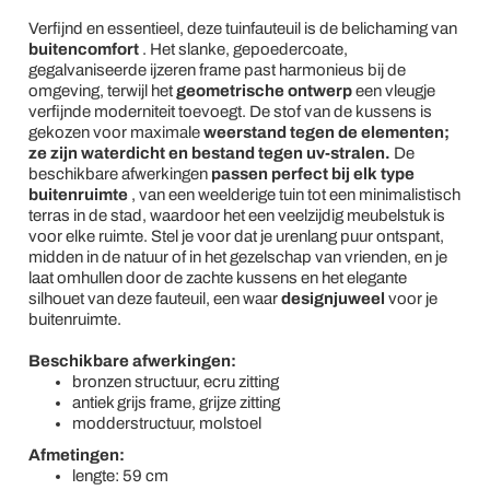
Verfijnd en essentieel, deze tuinfauteuil is de belichaming van
buitencomfort
. Het slanke, gepoedercoate,
gegalvaniseerde ijzeren frame past harmonieus bij de
omgeving, terwijl het
geometrische ontwerp
een vleugje
verfijnde moderniteit toevoegt. De stof van de kussens is
gekozen voor maximale
weerstand tegen de elementen;
ze zijn waterdicht en bestand tegen uv-stralen.
De
beschikbare afwerkingen
passen perfect bij elk type
buitenruimte
, van een weelderige tuin tot een minimalistisch
terras in de stad, waardoor het een veelzijdig meubelstuk is
voor elke ruimte. Stel je voor dat je urenlang puur ontspant,
midden in de natuur of in het gezelschap van vrienden, en je
laat omhullen door de zachte kussens en het elegante
silhouet van deze fauteuil, een waar
designjuweel
voor je
buitenruimte.
Beschikbare afwerkingen:
bronzen structuur, ecru zitting
antiek grijs frame, grijze zitting
modderstructuur, molstoel
Afmetingen:
lengte: 59 cm