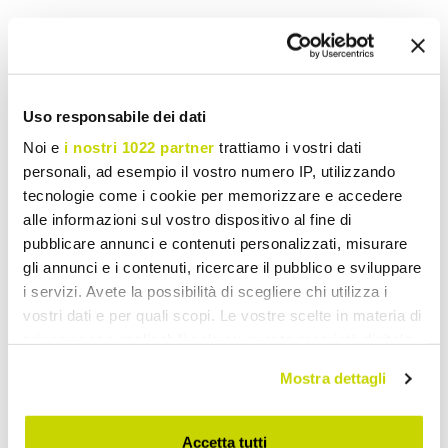
Voeg toe aan wens Lijst
Stuur uw mening over dit product
Print
Uso responsabile dei dati
Noi e
i nostri 1022 partner
trattiamo i vostri dati
personali, ad esempio il vostro numero IP, utilizzando
tecnologie come i cookie per memorizzare e accedere
Fauteuil Metal
alle informazioni sul vostro dispositivo al fine di
pubblicare annunci e contenuti personalizzati, misurare
gli annunci e i contenuti, ricercare il pubblico e sviluppare
i servizi. Avete la possibilità di scegliere chi utilizza i
vostri dati e per quali scopi. Le vostre scelte in materia di
privacy sono applicabili solo su questa proprietà digitale
in cui avete effettuato le vostre scelte. È possibile
Mostra dettagli
modificare o revocare il proprio consenso in qualsiasi
momento dalla Dichiarazione sui cookie o facendo clic
sull'icona di attivazione della privacy.
Accetta tutti