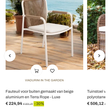
VIADURINI IN THE GARDEN
V
Fauteuil voor buiten gemaakt van beige
Tuinstoel va
aluminium en Terra Rope - Luxe
polyrotanwee
€ 224,94
€ 506,12
- 30%
€ 321,34
€ 7