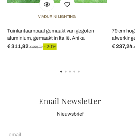
VIADURINI LIGHTING
Tuinlantaarnpaal gemaakt van gegoten
79 cm hoge t
aluminium, gemaakt in Italië, Anika
afwerkingen 
€ 311,82
€ 237,24
- 20%
€ 389,78
€ 29
Email Newsletter
Nieuwsbrief