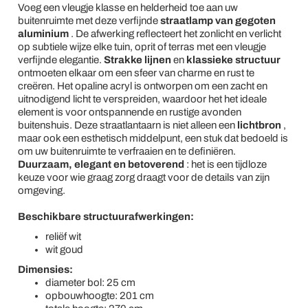
Voeg een vleugje klasse en helderheid toe aan uw
buitenruimte met deze verfijnde
straatlamp van gegoten
aluminium
. De afwerking reflecteert het zonlicht en verlicht
op subtiele wijze elke tuin, oprit of terras met een vleugje
verfijnde elegantie.
Strakke lijnen
en
klassieke structuur
ontmoeten elkaar om een sfeer van charme en rust te
creëren. Het opaline acryl is ontworpen om een zacht en
uitnodigend licht te verspreiden, waardoor het het ideale
element is voor ontspannende en rustige avonden
buitenshuis. Deze straatlantaarn is niet alleen een
lichtbron
,
maar ook een esthetisch middelpunt, een stuk dat bedoeld is
om uw buitenruimte te verfraaien en te definiëren.
Duurzaam, elegant en betoverend
: het is een tijdloze
keuze voor wie graag zorg draagt voor de details van zijn
omgeving.
Beschikbare structuurafwerkingen:
reliëf wit
wit goud
Dimensies:
diameter bol: 25 cm
opbouwhoogte: 201 cm