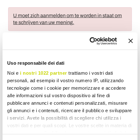
U moet zich aanmelden om te worden in staat om
te schrijven van uw mening.
Uso responsabile dei dati
Voeg toe aan wens Lijst
Noi e
i nostri 1022 partner
trattiamo i vostri dati
Stuur uw mening over dit product
Print
personali, ad esempio il vostro numero IP, utilizzando
tecnologie come i cookie per memorizzare e accedere
alle informazioni sul vostro dispositivo al fine di
pubblicare annunci e contenuti personalizzati, misurare
gli annunci e i contenuti, ricercare il pubblico e sviluppare
i servizi. Avete la possibilità di scegliere chi utilizza i
Staande Buitenlamp en Buiten Spot
vostri dati e per quali scopi. Le vostre scelte in materia di
privacy sono applicabili solo su questa proprietà digitale