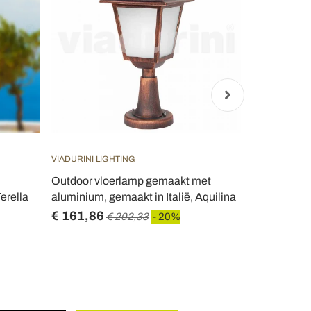
VIADURINI LIGHTING
VIADURINI LI
Outdoor vloerlamp gemaakt met
Tuinmuurla
erella
aluminium, gemaakt in Italië, Aquilina
aluminium, g
€ 161,86
€ 173,76
€ 202,33
- 20%