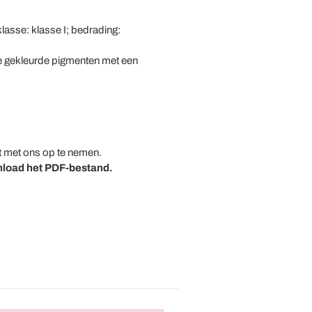
lasse: klasse I; bedrading:
le gekleurde pigmenten met een
t met ons op te nemen.
nload het PDF-bestand.