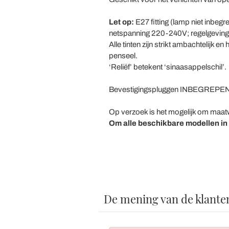
Let op:
E27 fitting (lamp niet inbeg
netspanning 220-240V; regelgeving
Alle tinten zijn strikt ambachtelij
penseel.
‘Reliëf’ betekent ‘sinaasappelschil’.
Bevestigingspluggen INBEGREPEN
Op verzoek is het mogelijk om maatw
Om alle beschikbare modellen in
De mening van de klante