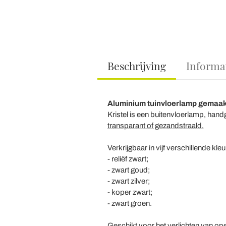
Beschrijving
Informa
Aluminium tuinvloerlamp gemaakt i
Kristel is een buitenvloerlamp, hand
transparant of gezandstraald.
Verkrijgbaar in vijf verschillende kleu
- reliëf zwart;
- zwart goud;
- zwart zilver;
- koper zwart;
- zwart groen.
Geschikt voor het verlichten van op