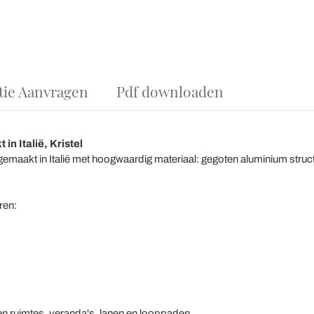
tie Aanvragen
Pdf downloaden
n Italië, Kristel
gemaakt in Italië met hoogwaardig materiaal: gegoten aluminium structu
ren:
en ruimtes, veranda's, lanen en looppaden.