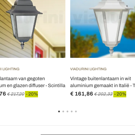
I LIGHTING
VIADURINI LIGHTING
lantaarn van gegoten
Vintage buitenlantaarn in wit
m en glazen diffuser - Scintilla
aluminium gemaakt in Italië - T
,76
€ 161,86
€ 217,20
- 20%
€ 202,33
- 20%