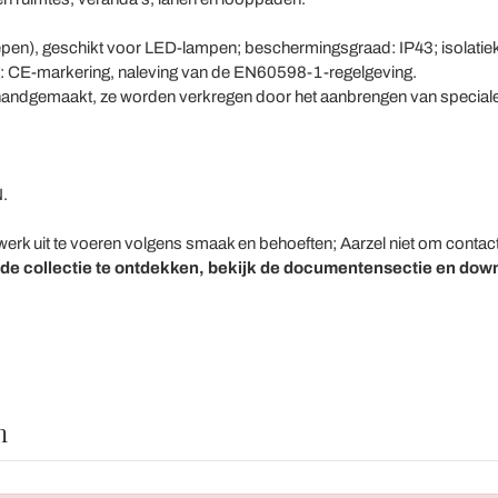
repen), geschikt voor LED-lampen; beschermingsgraad: IP43; isolatiek
: CE-markering, naleving van de EN60598-1-regelgeving.
k en handgemaakt, ze worden verkregen door het aanbrengen van specia
.
erk uit te voeren volgens smaak en behoeften; Aarzel niet om contac
 de collectie te ontdekken, bekijk de documentensectie en dow
n