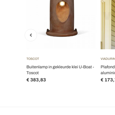
TOSCOT
VIADURIN
goten
Buitenlamp in gekleurde klei U-Boat -
Plafond
ië - Pinako
Toscot
aluminiu
€ 383,83
€ 173