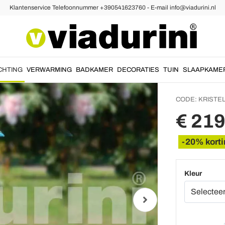
Klantenservice Telefoonnummer +390541623760 - E-mail info@viadurini.nl
 Lantaarns
Buiten
alumin
Kristel
CHTING
VERWARMING
BADKAMER
DECORATIES
TUIN
SLAAPKAME
CODE:
KRISTEL
€ 219
-20% korti
Kleur