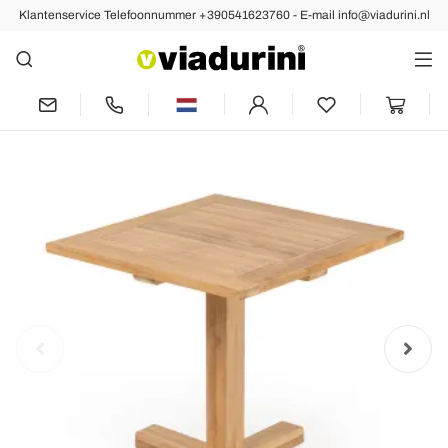
Klantenservice Telefoonnummer +390541623760 - E-mail info@viadurini.nl
Vorige
Volgende
Buitentafel met centrale voet in
verschillende maten - Yggdrasil