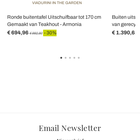
VIADURINI IN THE GARDEN
V
Ronde buitentafel Uitschuifbaar tot 170 cm
Buiten uitsc
Gemaakt van Teakhout - Armonia
van gerecycl
€ 694,96
€ 1.390,61
- 30%
€ 992,80
Email Newsletter