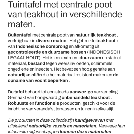
Tuintafel met centrale poot
van teakhout in verschillende
maten.
Buitentafel
met centrale poot van
natuurlijk teakhout
,
verkrijgbaar in
diverse maten
. Het gebruikte
teakhout
is
van
Indonesische oorsprong
en afkomstig uit
gecontroleerde en duurzame bossen
(INDONESISCH
LEGAAL HOUT). Het is een extreem
duurzaam
en stabiel
materiaal,
bestand
tegen weersinvloeden, schimmels,
ongedierte en insecten. Het bevat een hoog gehalte aan
natuurlijke oliën
die het materiaal resistent maken en
de
opname van vocht beperken
.
De
tafel
behoort tot een steeds
aanwezige
verzameling
Gemaakt van hoogwaardig
onbehandeld teakhout
.
Robuuste
en
functionele
producten, geschikt voor de
inrichting van veranda's, terrassen en tuinen in elke stijl.
De producten in deze collectie zijn
handgeweven
met
uitsluitend
natuurlijke vezels en materialen.
Vanwege hun
intrinsieke eigenschappen
kunnen deze materialen