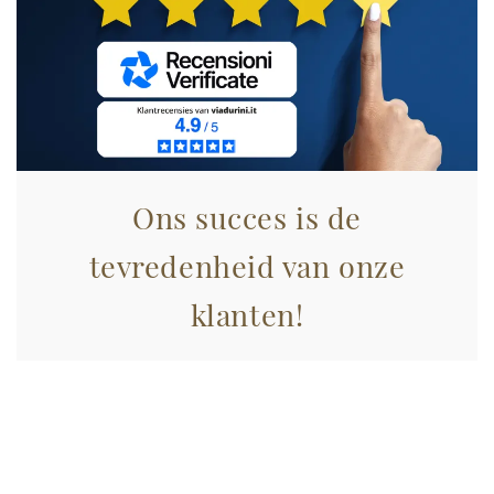
Utilizziamo i cookie per personalizzare contenuti ed
annunci, per fornire funzionalità dei social media e per
analizzare il nostro traffico. Condividiamo inoltre
informazioni sul modo in cui utilizza il nostro sito con i
nostri partner che si occupano di analisi dei dati web,
pubblicità e social media, i quali potrebbero combinarle
con altre informazioni che ha fornito loro o che hanno
raccolto dal suo utilizzo dei loro servizi.
Ons succes is de
tevredenheid van onze
klanten!