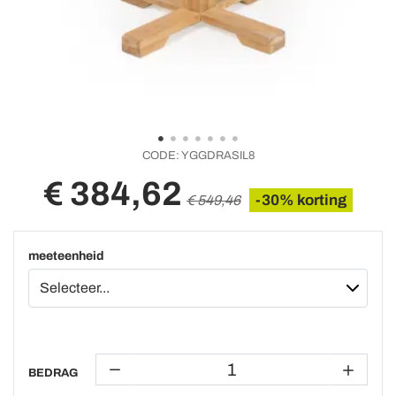
CODE:
YGGDRASIL8
€ 384,62
-30% korting
€ 549,46
meeteenheid
BEDRAG