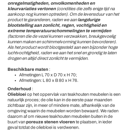
onregelmatigheden, onvolkomenheden en
kleurvariaties vertonen
(condities die zelfs enige tijd na
aankoop nog kunnen optreden). Om de levensduur van het
product te garanderen, raden we aan
langdurige
blootstelling aan zonlicht, regen, vochtigheid en
extreme temperatuurschommelingen te vermijden
(factoren die de vezel kunnen verzwakken, breukgevoelig
kunnen maken en schimmelvorming kunnen bevorderen).
Als het product wordt blootgesteld aan een bijzonder hoge
luchtvochtigheid, raden we aan het snel en grondig te laten
drogen en altijd direct zonlicht te vermijden.
Beschikbare maten
:
Afmetingen L 70 x D 70 x H 70;
Afmetingen: L 80 x B 80 x H 76.
Onderhoud
:
Oliebloei
op het oppervlak van teakhouten meubelen is een
natuurlijk proces; de olie kan in de eerste paar maanden
zichtbaar zijn, in meer of mindere mate, afhankelijk van de
omgeving waarin de meubelen worden bewaard. We raden
daarom af om nieuwe teakhouten meubelen buiten in de
buurt van
poreuze stenen vloeren
te plaatsen, in ieder
geval totdat de oliebloei is verdwenen.