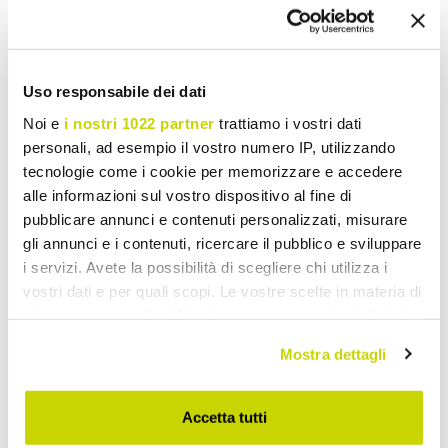
Stuur uw mening over dit product
Print
Uso responsabile dei dati
Noi e
i nostri 1022 partner
trattiamo i vostri dati
personali, ad esempio il vostro numero IP, utilizzando
Tuin Wandlampen
tecnologie come i cookie per memorizzare e accedere
alle informazioni sul vostro dispositivo al fine di
pubblicare annunci e contenuti personalizzati, misurare
gli annunci e i contenuti, ricercare il pubblico e sviluppare
i servizi. Avete la possibilità di scegliere chi utilizza i
vostri dati e per quali scopi. Le vostre scelte in materia di
privacy sono applicabili solo su questa proprietà digitale
in cui avete effettuato le vostre scelte. È possibile
Mostra dettagli
modificare o revocare il proprio consenso in qualsiasi
momento dalla Dichiarazione sui cookie o facendo clic
sull'icona di attivazione della privacy.
Accetta tutti