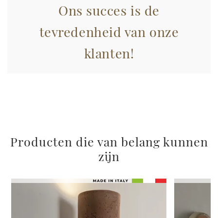
con altre informazioni che ha fornito loro o che hanno
Ons succes is de
raccolto dal suo utilizzo dei loro servizi.
tevredenheid van onze
klanten!
Producten die van belang kunnen
zijn