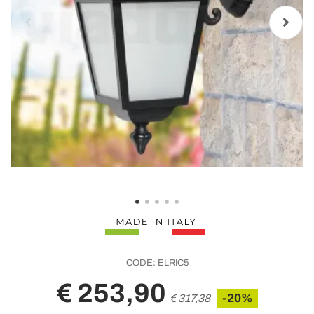
CODE:
ELRIC5
€ 253,90
-20%
€ 317,38