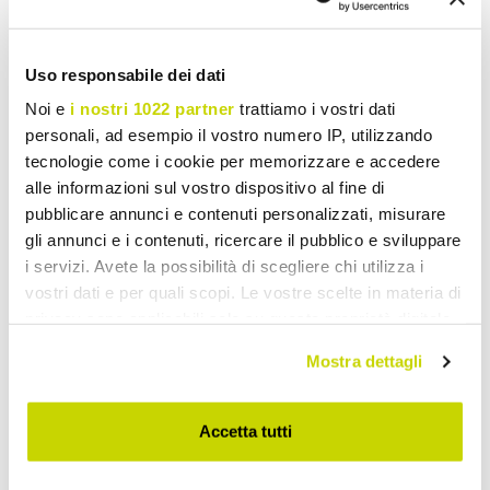
Uso responsabile dei dati
Noi e
i nostri 1022 partner
trattiamo i vostri dati
personali, ad esempio il vostro numero IP, utilizzando
tecnologie come i cookie per memorizzare e accedere
alle informazioni sul vostro dispositivo al fine di
pubblicare annunci e contenuti personalizzati, misurare
gli annunci e i contenuti, ricercare il pubblico e sviluppare
i servizi. Avete la possibilità di scegliere chi utilizza i
vostri dati e per quali scopi. Le vostre scelte in materia di
privacy sono applicabili solo su questa proprietà digitale
in cui avete effettuato le vostre scelte. È possibile
Mostra dettagli
modificare o revocare il proprio consenso in qualsiasi
momento dalla Dichiarazione sui cookie o facendo clic
Beperkt aanbod. Mis het niet.
sull'icona di attivazione della privacy.
Accetta tutti
Con il tuo consenso, vorremmo anche: