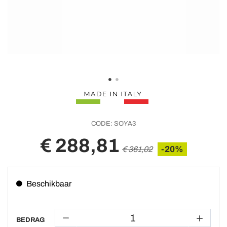
CODE:
SOYA3
€ 288,81
-20%
€ 361,02
Beschikbaar
BEDRAG