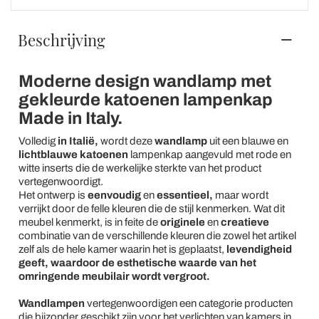
Beschrijving
Moderne design wandlamp met
gekleurde katoenen lampenkap
Made in Italy.
Volledig
in
Italië,
wordt deze
wandlamp
uit een blauwe en
lichtblauwe
katoenen
lampenkap aangevuld met rode en
witte inserts die de werkelijke sterkte van het product
vertegenwoordigt.
Het ontwerp is
eenvoudig
en
essentieel,
maar wordt
verrijkt door de felle kleuren die de stijl kenmerken. Wat dit
meubel kenmerkt, is in feite de
originele
en
creatieve
combinatie van de verschillende kleuren die zowel het artikel
zelf als de hele kamer waarin het is geplaatst,
levendigheid
geeft, waardoor de esthetische waarde van het
omringende meubilair wordt vergroot.
Wandlampen
vertegenwoordigen een categorie producten
die bijzonder geschikt zijn voor het verlichten van kamers in