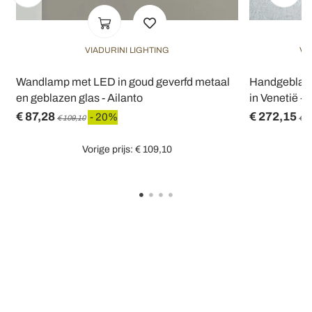
VIADURINI LIGHTING
VI
Wandlamp met LED in goud geverfd metaal
Handgeblaze
en geblazen glas - Ailanto
in Venetië - 
€ 87,28
€ 272,15
- 20%
€ 109,10
€ 3
Vorige prijs: € 109,10