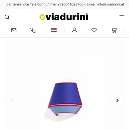
Klantenservice Telefoonnummer +390541623760 - E-mail info@viadurini.nl
Vorige
Volgende
Design applique in blauw katoen met
rode en witte details Made in Italy - soja