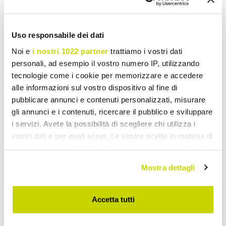
Uso responsabile dei dati
Noi e
i nostri 1022 partner
trattiamo i vostri dati
personali, ad esempio il vostro numero IP, utilizzando
tecnologie come i cookie per memorizzare e accedere
alle informazioni sul vostro dispositivo al fine di
pubblicare annunci e contenuti personalizzati, misurare
gli annunci e i contenuti, ricercare il pubblico e sviluppare
i servizi. Avete la possibilità di scegliere chi utilizza i
vostri dati e per quali scopi. Le vostre scelte in materia di
privacy sono applicabili solo su questa proprietà digitale
in cui avete effettuato le vostre scelte. È possibile
Mostra dettagli
modificare o revocare il proprio consenso in qualsiasi
momento dalla Dichiarazione sui cookie o facendo clic
sull'icona di attivazione della privacy.
Accetta tutti
Con il tuo consenso, vorremmo anche: