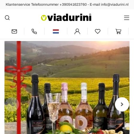
Klantenservice Telefoonnummer +390541623760 - E-mail info@viadurini.nl
Vorige
Exclusieve Giveaway: 6 flessen Prosecco
DOC cadeau