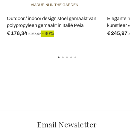
VIADURINI IN THE GARDEN
Outdoor / indoor design stoel gemaakt van
Elegante mod
polypropyleen gemaakt in Italië Peia
kunstleer v
€ 176,34
€ 245,97
- 30%
€ 251,92
€ 3
Email Newsletter