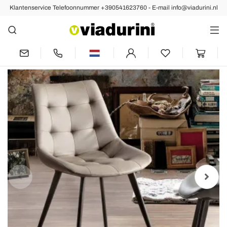
Klantenservice Telefoonnummer +390541623760 - E-mail info@viadurini.nl
Vorige
Volgende
Gestoffeerde eetkamerstoel in kunstleer
met zwarte poten, 2 stuks - Edda