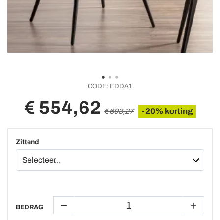
CODE:
EDDA1
€ 554,62
-20% korting
€ 693,27
Zittend
BEDRAG