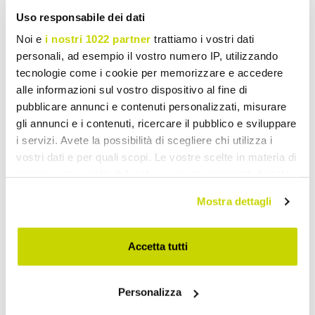
Uso responsabile dei dati
Noi e
i nostri 1022 partner
trattiamo i vostri dati
personali, ad esempio il vostro numero IP, utilizzando
tecnologie come i cookie per memorizzare e accedere
alle informazioni sul vostro dispositivo al fine di
pubblicare annunci e contenuti personalizzati, misurare
gli annunci e i contenuti, ricercare il pubblico e sviluppare
i servizi. Avete la possibilità di scegliere chi utilizza i
vostri dati e per quali scopi. Le vostre scelte in materia di
privacy sono applicabili solo su questa proprietà digitale
in cui avete effettuato le vostre scelte. È possibile
Mostra dettagli
modificare o revocare il proprio consenso in qualsiasi
momento dalla Dichiarazione sui cookie o facendo clic
Beperkt aanbod. Mis het niet.
sull'icona di attivazione della privacy.
Accetta tutti
Con il tuo consenso, vorremmo anche:
Personalizza
raccogliere informazioni sulla tua posizione
geografica, con un'approssimazione di qualche