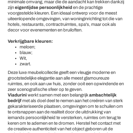
minimale omvang, maar die de aandacht kan trekken dankzij
zijn
eigentijdse persoonlijkheid
en de prachtige
voorgestelde kleuren. Een ideaal ontwerp voor de meest
uiteenlopende omgevingen, van woninginrichting tot die van
hotels, restaurants, contractruimtes, spa's, maar ook als
decor voor evenementen en bruiloften.
Verkrijgbare kleuren:
meloen;
blauw;
Wit,
zwart.
Deze luxe meubelcollectie geeft een vleugje moderne en
grootstedelijke elegantie aan alle meest glamoureuze
ruimtes, en ook aan uw huis, zonder ooit een opwindende en
zeer scenografische sfeer op te geven.
Viadurini
werkt samen met een belangrijk
ambachtelijk
bedrijf
met als doel deel te nemen aan het creëren van sterk
gekarakteriseerde plaatsen, omgevingen om te schuilen om
te ontsnappen aan de realiteit door de uitdrukking van
iemands persoonlijkheid te versterken, ruimtes om terug te
keren om te ademen en te dromen. Herstel het contact met
de creatieve authenticiteit van het object geboren uit de