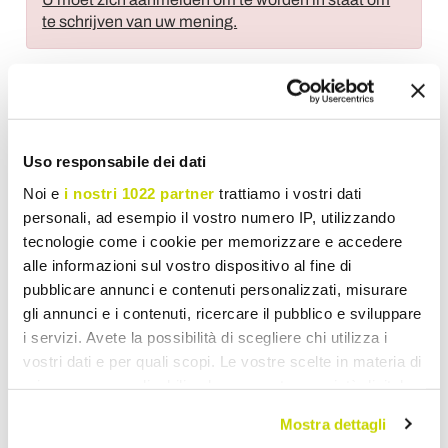
te schrijven van uw mening.
Voeg toe aan wens Lijst
Uso responsabile dei dati
Stuur uw mening over dit product
Print
Noi e
i nostri 1022 partner
trattiamo i vostri dati
personali, ad esempio il vostro numero IP, utilizzando
tecnologie come i cookie per memorizzare e accedere
alle informazioni sul vostro dispositivo al fine di
pubblicare annunci e contenuti personalizzati, misurare
gli annunci e i contenuti, ricercare il pubblico e sviluppare
Luxe Vazen
i servizi. Avete la possibilità di scegliere chi utilizza i
vostri dati e per quali scopi. Le vostre scelte in materia di
privacy sono applicabili solo su questa proprietà digitale
in cui avete effettuato le vostre scelte. È possibile
Mostra dettagli
modificare o revocare il proprio consenso in qualsiasi