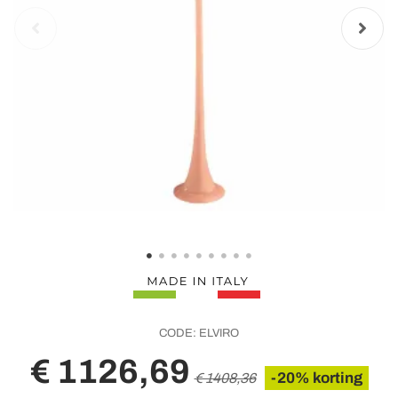
CODE:
ELVIRO
€ 1126,69
-20% korting
€ 1408,36