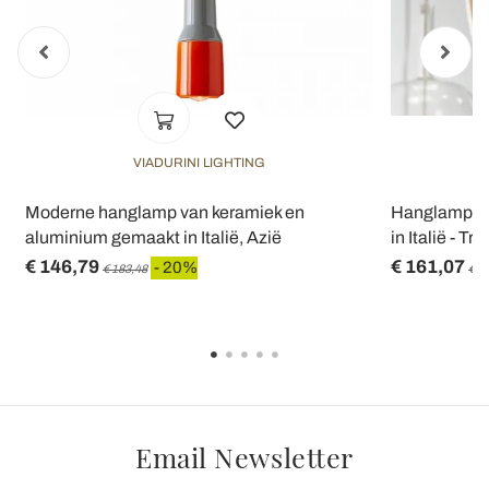
VIADURINI LIGHTING
Moderne hanglamp van keramiek en
Hanglamp in 
aluminium gemaakt in Italië, Azië
in Italië - Tril
€ 146,79
€ 161,07
- 20%
€ 183,48
€ 2
Email Newsletter