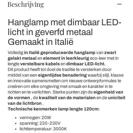
Beschrijving
Hanglamp met dimbaar LED-
licht in geverfd metaal
Gemaakt in Italië
Volledig
in Italië geproduceerde
hanglamp
van
zwart
gelakt metaal
en
element in
leerkleurig
eco-leer met in
lengte
verstelbare kabels
en
dimbaar LED-licht.
Dit product heeft tot doel de traditie te versterken door
middel van een
eigentijdse benadering
waarbij stijl, klasse
en innovatie samensmelten om nieuwe ontwerpformules te
creëren om elke omgeving met smaak en karakter in te
richten en te verlichten. Sterke punten zijn de
eigenheid van
de vormen
, de
kwaliteit van de materialen
en de
uniciteit
van de lichtbron
.
Technische kenmerken lamp lengte 120cm:
vermogen: 20W
spanning: 220-230V
lichttemperatuur: 3000K