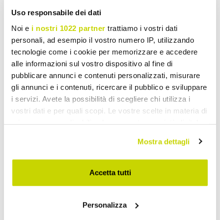
Moderne Hanglampen
Uso responsabile dei dati
Noi e
i nostri 1022 partner
trattiamo i vostri dati
personali, ad esempio il vostro numero IP, utilizzando
tecnologie come i cookie per memorizzare e accedere
alle informazioni sul vostro dispositivo al fine di
pubblicare annunci e contenuti personalizzati, misurare
gli annunci e i contenuti, ricercare il pubblico e sviluppare
i servizi. Avete la possibilità di scegliere chi utilizza i
vostri dati e per quali scopi. Le vostre scelte in materia di
privacy sono applicabili solo su questa proprietà digitale
in cui avete effettuato le vostre scelte. È possibile
Mostra dettagli
modificare o revocare il proprio consenso in qualsiasi
momento dalla Dichiarazione sui cookie o facendo clic
sull'icona di attivazione della privacy.
Accetta tutti
Con il tuo consenso, vorremmo anche:
Personalizza
raccogliere informazioni sulla tua posizione
geografica, con un'approssimazione di qualche